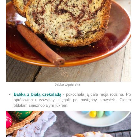
Babka węgierska
Babka z białą czekoladą
- pokochała ją cała moja rodzina. Po
spróbowaniu wszyscy sięgali po następny kawałek. Ciasto
oblałam śnieżnobiałym lukrem.