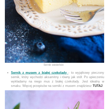
Sernik wiedeński
Sernik z musem z białej czekolady
- to wyjątkowy pieczony
sernik, który wychodzi aksamitny i równy jak stół. Po upieczeniu
wykładamy na niego mus z białej czekolady. Jest idealny w
smaku. Więcej przepisów na serniki z musem znajdziesz
TUTAJ
.