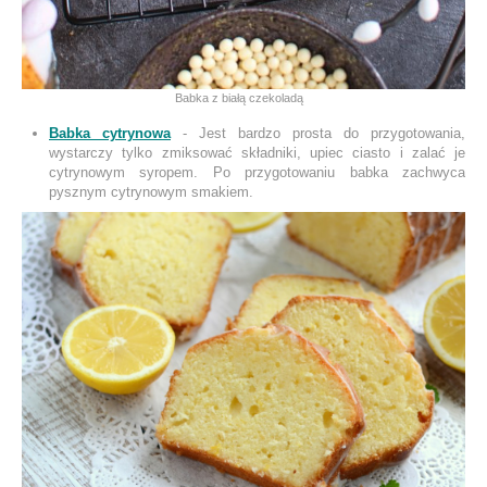
Babka z białą czekoladą
Babka cytrynowa
- Jest bardzo prosta do przygotowania,
wystarczy tylko zmiksować składniki, upiec ciasto i zalać je
cytrynowym syropem. Po przygotowaniu babka zachwyca
pysznym cytrynowym smakiem.