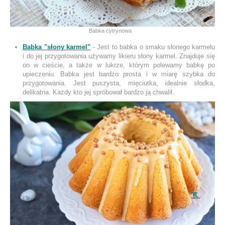
Babka cytrynowa
Babka "słony karmel"
- Jest to babka o smaku słonego karmelu
i do jej przygotowania używamy likieru słony karmel. Znajduje się
on w cieście, a także w lukrze, którym polewamy babkę po
upieczeniu. Babka jest bardzo prosta i w miarę szybka do
przygotowania. Jest puszysta, mięciutka, idealnie słodka,
delikatna. Każdy kto jej spróbował bardzo ją chwalił.