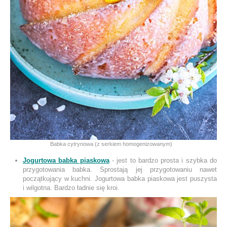
Babka cytrynowa (z serkiem homogenizowanym)
Jogurtowa babka piaskowa
- jest to bardzo prosta i szybka do
przygotowania babka. Sprostają jej przygotowaniu nawet
początkujący w kuchni. Jogurtowa babka piaskowa jest puszysta
i wilgotna. Bardzo ładnie się kroi.