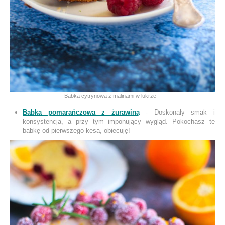
Babka cytrynowa z malinami w lukrze
Babka pomarańczowa z żurawiną
- Doskonały smak i
konsystencja, a przy tym imponujący wygląd. Pokochasz te
babkę od pierwszego kęsa, obiecuję!