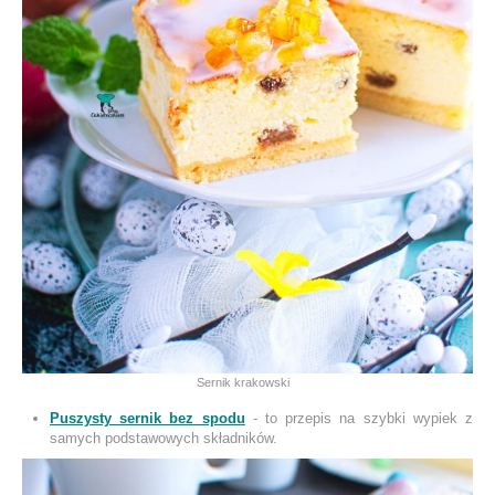
Sernik krakowski
Puszysty sernik bez spodu
- to przepis na szybki wypiek z
samych podstawowych składników.