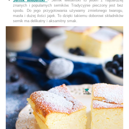
Sernik wiedeński
- Sernik wiedeński to jeden z najbardziej
znanych i popularnych serników. Tradycyjnie pieczony jest bez
spodu. Do jego przygotowania używamy zmielonego twarogu,
masła i dużej ilości jajek. To dzięki takiemu doborowi składników
sernik ma delikatny i aksamitny smak.