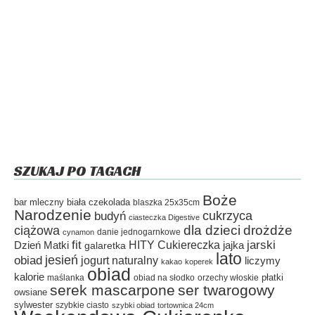
SZUKAJ PO TAGACH
Boże
bar mleczny
biała czekolada
blaszka 25x35cm
Narodzenie
cukrzyca
budyń
ciasteczka Digestive
dla dzieci
drożdże
ciążowa
danie jednogarnkowe
cynamon
fit
HITY Cukiereczka
jarski
Dzień Matki
galaretka
jajka
lato
jesień
obiad
jogurt naturalny
liczymy
kakao
koperek
obiad
kalorie
płatki
maślanka
obiad na słodko
orzechy włoskie
serek mascarpone
ser twarogowy
owsiane
sylwester
szybkie ciasto
szybki obiad
tortownica 24cm