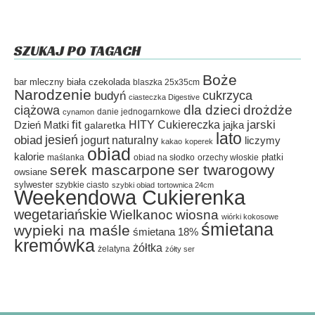
SZUKAJ PO TAGACH
Boże
bar mleczny
biała czekolada
blaszka 25x35cm
Narodzenie
cukrzyca
budyń
ciasteczka Digestive
dla dzieci
drożdże
ciążowa
danie jednogarnkowe
cynamon
fit
HITY Cukiereczka
jarski
Dzień Matki
galaretka
jajka
lato
jesień
obiad
jogurt naturalny
liczymy
kakao
koperek
obiad
kalorie
płatki
maślanka
obiad na słodko
orzechy włoskie
serek mascarpone
ser twarogowy
owsiane
sylwester
szybkie ciasto
szybki obiad
tortownica 24cm
Weekendowa Cukierenka
wegetariańskie
Wielkanoc
wiosna
wiórki kokosowe
śmietana
wypieki na maśle
śmietana 18%
kremówka
żółtka
żelatyna
żółty ser