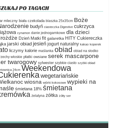
SZUKAJ PO TAGACH
Boże
ar mleczny
biała czekolada
blaszka 25x35cm
Narodzenie
cukrzyca
budyń
ciasteczka Digestive
dla dzieci
ciążowa
danie jednogarnkowe
cynamon
drożdże
fit
HITY Cukiereczka
Dzień Matki
galaretka
jesień
jarski obiad
jogurt naturalny
ajka
kakao
koperek
obiad
lato
liczymy kalorie
maślanka
obiad na słodko
serek mascarpone
płatki owsiane
rzechy włoskie
ser twarogowy
sylwester
szybkie ciasto
szybki obiad
Weekendowa
ortownica 24cm
Cukierenka
wegetariańskie
wypieki na
Wielkanoc
wiosna
wiórki kokosowe
śmietana
maśle
śmietana 18%
kremówka
żółtka
żelatyna
żółty ser