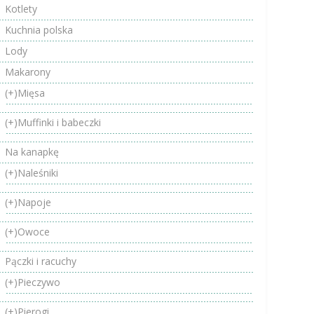
Kotlety
Kuchnia polska
Lody
Makarony
(+)
Mięsa
(+)
Muffinki i babeczki
Na kanapkę
(+)
Naleśniki
(+)
Napoje
(+)
Owoce
Pączki i racuchy
(+)
Pieczywo
(+)
Pierogi