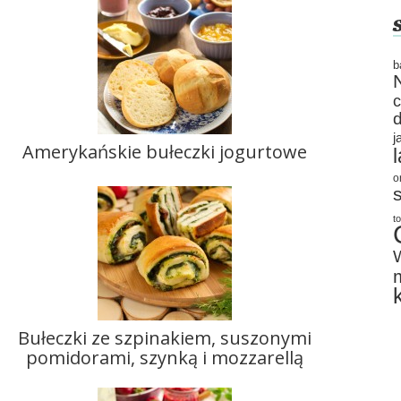
b
j
Amerykańskie bułeczki jogurtowe
o
t
Bułeczki ze szpinakiem, suszonymi
pomidorami, szynką i mozzarellą