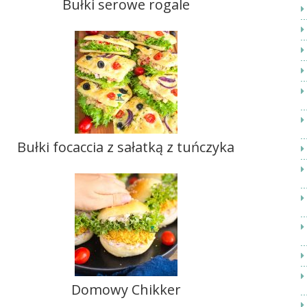
Bułki serowe rogale
Bułki focaccia z sałatką z tuńczyka
Domowy Chikker