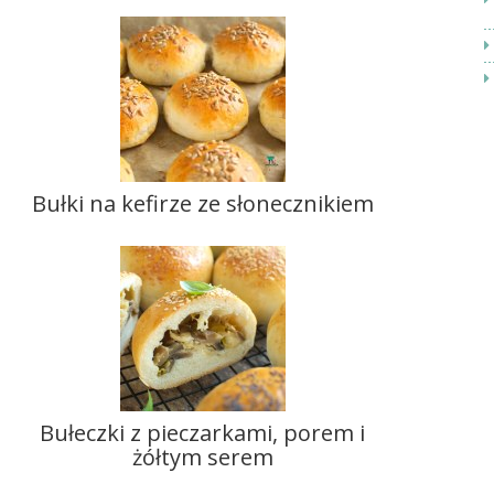
Bułki na kefirze ze słonecznikiem
Bułeczki z pieczarkami, porem i
żółtym serem