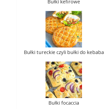
Bułki kefirowe
Bułki tureckie czyli bułki do kebaba
Bułki focaccia