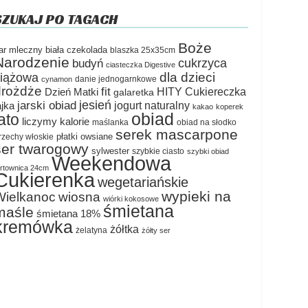
SZUKAJ PO TAGACH
Boże
ar mleczny
biała czekolada
blaszka 25x35cm
Narodzenie
cukrzyca
budyń
ciasteczka Digestive
dla dzieci
ciążowa
danie jednogarnkowe
cynamon
drożdże
fit
HITY Cukiereczka
Dzień Matki
galaretka
jesień
jarski obiad
jogurt naturalny
ajka
kakao
koperek
obiad
lato
liczymy kalorie
maślanka
obiad na słodko
serek mascarpone
płatki owsiane
rzechy włoskie
ser twarogowy
sylwester
szybkie ciasto
szybki obiad
Weekendowa
ortownica 24cm
Cukierenka
wegetariańskie
wypieki na
Wielkanoc
wiosna
wiórki kokosowe
śmietana
maśle
śmietana 18%
kremówka
żółtka
żelatyna
żółty ser