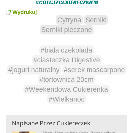
#GOTUJZCUKIERECZKIEM
Wydrukuj
Cytryna
Serniki
Serniki pieczone
#biała czekolada
#ciasteczka Digestive
#jogurt naturalny
#serek mascarpone
#tortownica 20cm
#Weekendowa Cukierenka
#Wielkanoc
Napisane Przez
Cukiereczek