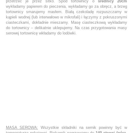
przetrzeć je przez sitko. Spód tortownicy o
średnicy 20cm
wykładamy papierem do pieczenia, wykładamy go za obręcz, a brzeg
tortownicy smarujemy masłem. Białą czekoladę rozpuszczamy w
kąpieli wodnej (lub interwałowo w mikrofali) i łączymy z pokruszonymi
ciasteczkami, dokładnie mieszamy. Masę ciasteczkową wykładamy
do tortownicy – delikatnie uklepujemy. Na czas przygotowania masy
serowej tortownicę wkładamy do lodówki.
MASA SEROWA:
Wszystkie składniki na sernik powinny być w
temperaturze pokojowej. Piekarnik nagrzewamy do
140 stopni (góra-