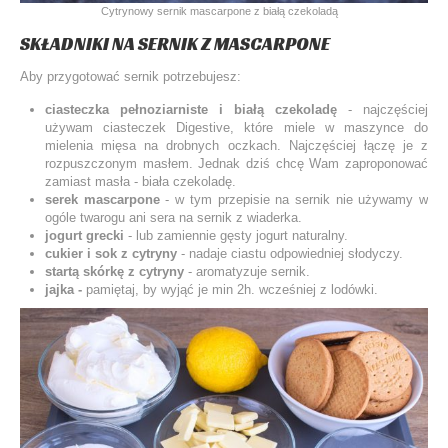
Cytrynowy sernik mascarpone z białą czekoladą
SKŁADNIKI NA SERNIK Z MASCARPONE
Aby przygotować sernik potrzebujesz:
ciasteczka pełnoziarniste i białą czekoladę
- najczęściej
używam ciasteczek Digestive, które miele w maszynce do
mielenia mięsa na drobnych oczkach. Najczęściej łączę je z
rozpuszczonym masłem. Jednak dziś chcę Wam zaproponować
zamiast masła - biała czekoladę.
serek mascarpone
- w tym przepisie na sernik nie używamy w
ogóle twarogu ani sera na sernik z wiaderka.
jogurt grecki
- lub zamiennie gęsty jogurt naturalny.
cukier i sok z cytryny
- nadaje ciastu odpowiedniej słodyczy.
startą skórkę z cytryny
- aromatyzuje sernik.
jajka -
pamiętaj, by wyjąć je min 2h. wcześniej z lodówki.