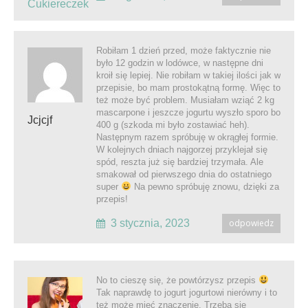
Cukiereczek
Robiłam 1 dzień przed, może faktycznie nie
było 12 godzin w lodówce, w następne dni
kroił się lepiej. Nie robiłam w takiej ilości jak w
przepisie, bo mam prostokątną formę. Więc to
też może być problem. Musiałam wziąć 2 kg
mascarpone i jeszcze jogurtu wyszło sporo bo
Jcjcjf
400 g (szkoda mi było zostawiać heh).
Następnym razem spróbuję w okrągłej formie.
W kolejnych dniach najgorzej przyklejał się
spód, reszta już się bardziej trzymała. Ale
smakował od pierwszego dnia do ostatniego
super
Na pewno spróbuję znowu, dzięki za
przepis!
3 stycznia, 2023
odpowiedz
No to cieszę się, że powtórzysz przepis
Tak naprawdę to jogurt jogurtowi nierówny i to
też może mieć znaczenie. Trzeba się