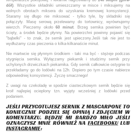
dół)
. Wszystkie składniki umieszczamy w misce i miksujemy na
wolnych obrotach miksera do uzyskania kremowej konsystencji.
Staramy się długo nie miksować - tylko tyle, by składniki się
połączyły. Masę serową przelewamy do tortownicy, wyrównujemy
wierzch. Pieczemy około
60 minut
. Brzeg sernika powinien być
ścięty, a środek będzie płynny. Na powierzchni powinny pojawić się
"bąbelki" - to znak, że sernik jest upieczony.Jeśli tak nie jest to
wydłużamy czas pieczenia o kilka-kilkanaście minut.
Nie martwcie się płynnym środkiem - taki ma być - stężeje podczas
stygnięcia sernika. Wyłączamy piekarnik i studzimy sernik przy
uchylonych drzwiczkach piekarnika. Gdy sernik całkowicie ostygnie to
przekładamy go do lodówki na 12h. Dopiero po tym czasie nabierze
odpowiedniej konsystencji. Życzę smacznego!
Z uwagi na czekoladę w spodzie ciasteczkowym sernik będzie się
kroił najlepiej ocieplony tzn. wyjęty wcześniej z lodówki przed
podaniem.
JEŚLI PRZYGOTUJESZ SERNIK Z MASCARPONE TO
KONIECZNIE PODZIEL SIĘ OPINIĄ I ZDJĘCIEM W
KOMENTARZU. BĘDZIE MI BARDZO MIŁO JEŚLI
OZNACZYSZ MNIE RÓWNIEŻ NA
FACEBOOKU
LUB
INSTAGRAMIE
: