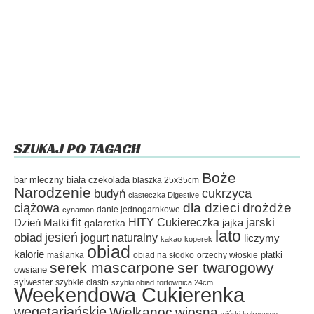
SZUKAJ PO TAGACH
Boże
bar mleczny
biała czekolada
blaszka 25x35cm
Narodzenie
cukrzyca
budyń
ciasteczka Digestive
dla dzieci
drożdże
ciążowa
danie jednogarnkowe
cynamon
fit
HITY Cukiereczka
jarski
Dzień Matki
galaretka
jajka
lato
jesień
obiad
jogurt naturalny
liczymy
kakao
koperek
obiad
kalorie
płatki
maślanka
obiad na słodko
orzechy włoskie
serek mascarpone
ser twarogowy
owsiane
sylwester
szybkie ciasto
szybki obiad
tortownica 24cm
Weekendowa Cukierenka
wegetariańskie
Wielkanoc
wiosna
wiórki kokosowe