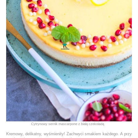
Cytrynowy sernik mascarpone z białą czekoladą
Kremowy, delikatny, wyśmienity! Zachwyci smakiem każdego. A przy