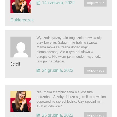
14 czerwca, 2022
odpowiedz
Cukiereczek
Wyszedł pyszny, ale tragicznie rozwala się
przy krojeniu. Szlag mnie trafił w święta.
Mama mówi że trzeba dodac mąki
ziemniaczanej. Ale o tym ani słowa w
przepisie. Nie wiem jakim cudem wychodzi
taki jak na zdjęciu.
Jcjcjf
24 grudnia, 2022
odpowiedz
Nie, mąka ziemniaczana nie jest tutaj
potrzebna. A żeby dobrze się kroił to powinien
odpowiednio się schłodzić. Czy spędził min.
12 h w lodówce?
25 grudnia, 2022
odpowiedz