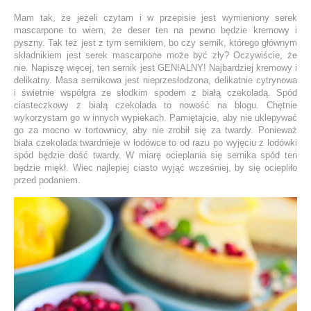
Mam tak, że jeżeli czytam i w przepisie jest wymieniony serek
mascarpone to wiem, że deser ten na pewno będzie kremowy i
pyszny. Tak też jest z tym sernikiem, bo czy sernik, którego głównym
składnikiem jest serek mascarpone może być zły? Oczywiście, że
nie. Napiszę więcej, ten sernik jest GENIALNY! Najbardziej kremowy i
delikatny. Masa sernikowa jest nieprzesłodzona, delikatnie cytrynowa
i świetnie współgra ze słodkim spodem z białą czekoladą. Spód
ciasteczkowy z białą czekolada to nowość na blogu. Chętnie
wykorzystam go w innych wypiekach. Pamiętajcie, aby nie uklepywać
go za mocno w tortownicy, aby nie zrobił się za twardy. Ponieważ
biała czekolada twardnieje w lodówce to od razu po wyjęciu z lodówki
spód będzie dość twardy. W miarę ocieplania się sernika spód ten
będzie miękł. Wiec najlepiej ciasto wyjąć wcześniej, by się ociepliło
przed podaniem.