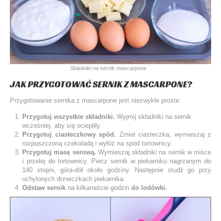
Składniki na sernik mascarpone
JAK PRZYGOTOWAĆ SERNIK Z MASCARPONE?
Przygotowanie sernika z mascarpone jest niezwykle proste:
Przygotuj wszystkie składniki.
Wyjmij składniki na sernik
wcześniej, aby się ociepliły.
Przygotuj ciasteczkowy spód.
Zmiel ciasteczka, wymieszaj z
rozpuszczoną czekoladą i wyłóż na spód tortownicy.
Przygotuj masę serową.
Wymieszaj składniki na sernik w misce
i przelej do tortownicy. Piecz sernik w piekarniku nagrzanym do
140 stopni, góra-dół około godziny. Następnie studź go przy
uchylonych drzwiczkach piekarnika.
Odstaw sernik
na kilkanaście godzin
do lodówki.