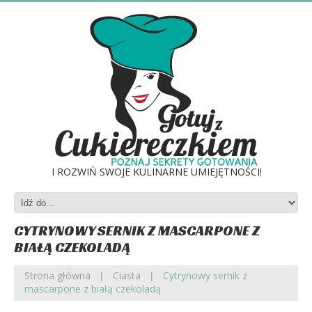
I ROZWIŃ SWOJE KULINARNE UMIEJĘTNOŚCI!
CYTRYNOWY SERNIK Z MASCARPONE Z
BIAŁĄ CZEKOLADĄ
Strona główna
Ciasta
Cytrynowy sernik z
mascarpone z białą czekoladą