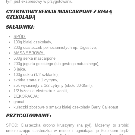
tym jest ekspresowy w przygotowaniu.
CYTRYNOWY SERNIK MASCARPONE Z BIAŁĄ
CZEKOLADĄ
SKŁADNIKI:
SPÓD:
100g białej czekolady,
200g ciasteczek pełnoziarnistych np. Digestive,
MASA SEROWA:
500g serka mascarpone,
200g jogurtu greckiego (lub gęstego naturalnego),
3 jajka,
100g cukru (1/2 szklanki),
skórka starta z 1 cytryny,
sok wyciśnięty z 1/2 cytryny (około 30-35ml),
1/2 łyżeczki ekstraktu z wanilii,
DEKORACJA:
granat,
kuleczki zbożowe o smaku białej czekolady Barry Callebaut
PRZYGOTOWANIE:
SPÓD:
Ciasteczka drobno kruszymy (na pył). Możemy to zrobić
umieszczając ciasteczka w misce i ugniatając je tłuczkiem bądź