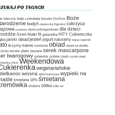
SZUKAJ PO TAGACH
Boże
ar mleczny
biała czekolada
blaszka 25x35cm
Narodzenie
cukrzyca
budyń
ciasteczka Digestive
dla dzieci
ciążowa
danie jednogarnkowe
cynamon
drożdże
fit
HITY Cukiereczka
Dzień Matki
galaretka
jesień
jarski obiad
jogurt naturalny
ajka
kakao
koperek
obiad
lato
liczymy kalorie
maślanka
obiad na słodko
serek mascarpone
płatki owsiane
rzechy włoskie
ser twarogowy
sylwester
szybkie ciasto
szybki obiad
Weekendowa
ortownica 24cm
Cukierenka
wegetariańskie
wypieki na
Wielkanoc
wiosna
wiórki kokosowe
śmietana
maśle
śmietana 18%
kremówka
żółtka
żelatyna
żółty ser