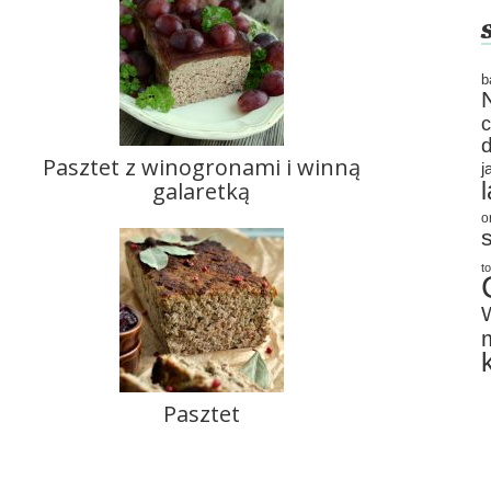
b
Pasztet z winogronami i winną
j
galaretką
o
t
Pasztet