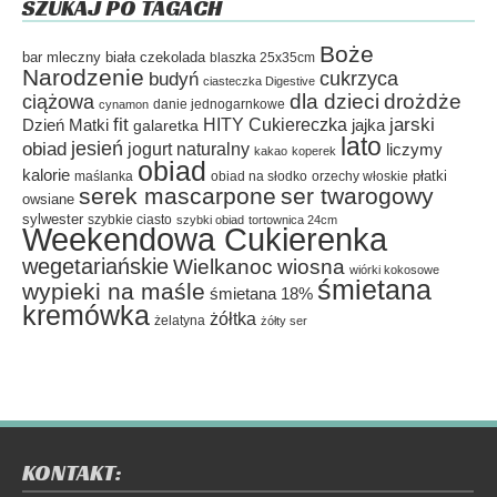
SZUKAJ PO TAGACH
Boże
bar mleczny
biała czekolada
blaszka 25x35cm
Narodzenie
cukrzyca
budyń
ciasteczka Digestive
dla dzieci
drożdże
ciążowa
danie jednogarnkowe
cynamon
fit
HITY Cukiereczka
jarski
Dzień Matki
galaretka
jajka
lato
jesień
obiad
jogurt naturalny
liczymy
kakao
koperek
obiad
kalorie
płatki
maślanka
obiad na słodko
orzechy włoskie
serek mascarpone
ser twarogowy
owsiane
sylwester
szybkie ciasto
szybki obiad
tortownica 24cm
Weekendowa Cukierenka
wegetariańskie
Wielkanoc
wiosna
wiórki kokosowe
śmietana
wypieki na maśle
śmietana 18%
kremówka
żółtka
żelatyna
żółty ser
KONTAKT: