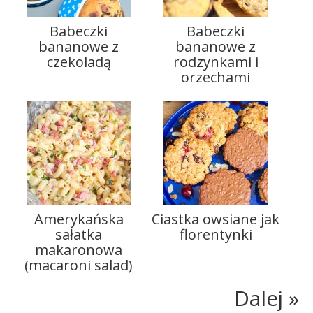
Babeczki
Babeczki
bananowe z
bananowe z
czekoladą
rodzynkami i
orzechami
Amerykańska
Ciastka owsiane jak
sałatka
florentynki
makaronowa
(macaroni salad)
Dalej »