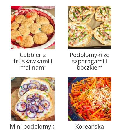
Cobbler z
Podpłomyki ze
truskawkami i
szparagami i
malinami
boczkiem
Mini podpłomyki
Koreańska