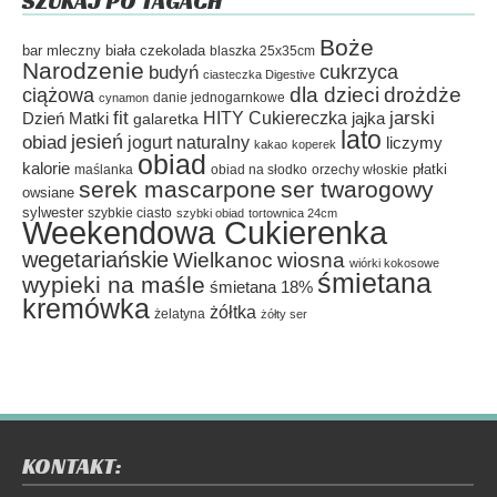
SZUKAJ PO TAGACH
Boże
bar mleczny
biała czekolada
blaszka 25x35cm
Narodzenie
cukrzyca
budyń
ciasteczka Digestive
dla dzieci
drożdże
ciążowa
danie jednogarnkowe
cynamon
fit
HITY Cukiereczka
jarski
Dzień Matki
galaretka
jajka
lato
jesień
obiad
jogurt naturalny
liczymy
kakao
koperek
obiad
kalorie
płatki
maślanka
obiad na słodko
orzechy włoskie
serek mascarpone
ser twarogowy
owsiane
sylwester
szybkie ciasto
szybki obiad
tortownica 24cm
Weekendowa Cukierenka
wegetariańskie
Wielkanoc
wiosna
wiórki kokosowe
śmietana
wypieki na maśle
śmietana 18%
kremówka
żółtka
żelatyna
żółty ser
KONTAKT: