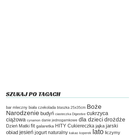
SZUKAJ PO TAGACH
Boże
bar mleczny
biała czekolada
blaszka 25x35cm
Narodzenie
cukrzyca
budyń
ciasteczka Digestive
dla dzieci
drożdże
ciążowa
danie jednogarnkowe
cynamon
fit
HITY Cukiereczka
jarski
Dzień Matki
galaretka
jajka
lato
jesień
obiad
jogurt naturalny
liczymy
kakao
koperek