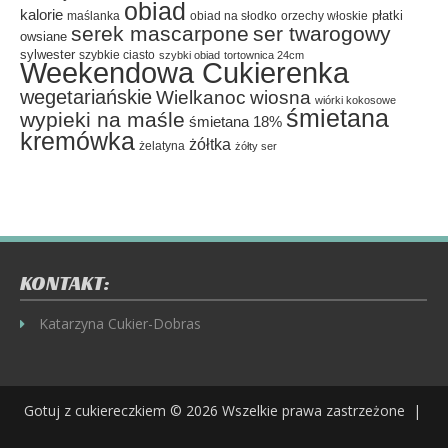
obiad
kalorie
płatki
maślanka
obiad na słodko
orzechy włoskie
serek mascarpone
ser twarogowy
owsiane
sylwester
szybkie ciasto
szybki obiad
tortownica 24cm
Weekendowa Cukierenka
wegetariańskie
Wielkanoc
wiosna
wiórki kokosowe
śmietana
wypieki na maśle
śmietana 18%
kremówka
żółtka
żelatyna
żółty ser
KONTAKT:
Katarzyna Cukier-Dobras
Gotuj z cukiereczkiem
© 2026 Wszelkie prawa zastrzeżone |