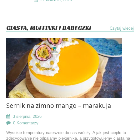
CIASTA, MUFFINKI I BABECZKI
Czytaj wiecej
Sernik na zimno mango – marakuja
3 sierpnia, 2026
0 Komentarzy
Wysokie temperatury nareszcie do nas wróciły. A jak jest ciepło to
zdecydowanie nie odpalamy piekarnika, a przygotowujemy ciasta na