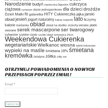
Narodzenie
cukrzyca
budyń
ciasteczka Digestive
dla dzieci
drożdże
ciążowa
danie jednogarnkowe
cynamon
fit
HITY Cukiereczka
jarski
Dzień Matki
galaretka
jajka
lato
jesień
obiad
jogurt naturalny
liczymy
kakao
koperek
obiad
kalorie
płatki
maślanka
obiad na słodko
orzechy włoskie
serek mascarpone
ser twarogowy
owsiane
sylwester
szybkie ciasto
szybki obiad
tortownica 24cm
Weekendowa Cukierenka
wegetariańskie
Wielkanoc
wiosna
wiórki kokosowe
śmietana
wypieki na maśle
śmietana 18%
kremówka
żółtka
żelatyna
żółty ser
OTRZYMUJ POWIADOMIENIA O NOWYCH
PRZEPISACH POPRZEZ EMAIL!
Email
*