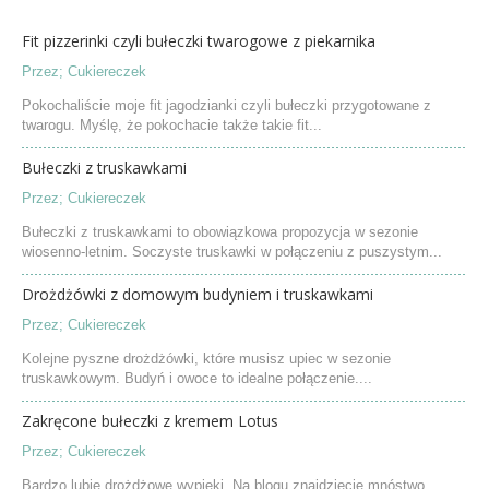
Fit pizzerinki czyli bułeczki twarogowe z piekarnika
Przez;
Cukiereczek
Pokochaliście moje fit jagodzianki czyli bułeczki przygotowane z
twarogu. Myślę, że pokochacie także takie fit...
Bułeczki z truskawkami
Przez;
Cukiereczek
Bułeczki z truskawkami to obowiązkowa propozycja w sezonie
wiosenno-letnim. Soczyste truskawki w połączeniu z puszystym...
Drożdżówki z domowym budyniem i truskawkami
Przez;
Cukiereczek
Kolejne pyszne drożdżówki, które musisz upiec w sezonie
truskawkowym. Budyń i owoce to idealne połączenie....
Zakręcone bułeczki z kremem Lotus
Przez;
Cukiereczek
Bardzo lubię drożdżowe wypieki. Na blogu znajdziecie mnóstwo