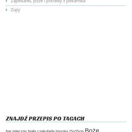
Zapiekanki, pizze i potrawy z piekarnika
Zupy
ZNAJDŹ PRZEPIS PO TAGACH
Boże
bar mleczny
biała czekolada
blaszka 25x35cm