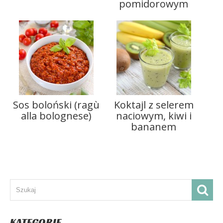
pomidorowym
Sos boloński (ragù
Koktajl z selerem
alla bolognese)
naciowym, kiwi i
bananem
KATEGORIE