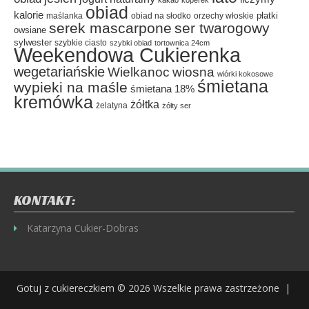
kakao
koperek
obiad
kalorie
płatki
maślanka
obiad na słodko
orzechy włoskie
serek mascarpone
ser twarogowy
owsiane
sylwester
szybkie ciasto
szybki obiad
tortownica 24cm
Weekendowa Cukierenka
wegetariańskie
Wielkanoc
wiosna
wiórki kokosowe
śmietana
wypieki na maśle
śmietana 18%
kremówka
żółtka
żelatyna
żółty ser
KONTAKT:
Katarzyna Cukier-Dobras
Gotuj z cukiereczkiem
© 2026 Wszelkie prawa zastrzeżone |