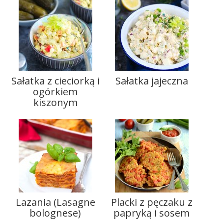
Sałatka z cieciorką i
Sałatka jajeczna
ogórkiem
kiszonym
Lazania (Lasagne
Placki z pęczaku z
bolognese)
papryką i sosem