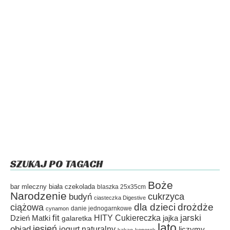
SZUKAJ PO TAGACH
Boże
bar mleczny
biała czekolada
blaszka 25x35cm
Narodzenie
cukrzyca
budyń
ciasteczka Digestive
dla dzieci
drożdże
ciążowa
danie jednogarnkowe
cynamon
fit
HITY Cukiereczka
jarski
Dzień Matki
galaretka
jajka
lato
jesień
obiad
jogurt naturalny
liczymy