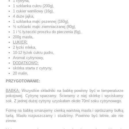
1 cytryna,
1 szklanka cukru (200g),
1 cukier waniliowy (16g),
4 duże jajka,
1 szklanka mąki pszennej (160g),
½ szklanki mąki ziemniaczanej (80g),
1 i ½ łyżeczki proszku do pieczenia (6g),
200g masła,
LUKIER:
2 łyżki mleka,
10-12 łyżek cukru pudru,
Aromat cytrynowy,
DODATKOWO:
skórka starta z cytryny,
20 malin,
PRZYGOTOWANIE:
BABKA:
Wszystkie składniki na babkę powinny być w temperaturze
pokojowej. Cytrynę sparzamy. Ścieramy z niej skórkę i wyciskamy
sok. Z jednej dużej cytryny uzyskałam około 70ml soku cytrynowego.
Formę na babkę smarujemy cienką warstwą masła i oprószamy bułką
tartą. Masło rozpuszczamy i studzimy. Powinno być letnie, ale nie
zimne.