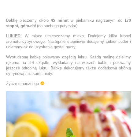
Babkę pieczemy około
45 minut
w piekarniku nagrzanym do
170
stopni, góra-d
ół (do suchego patyczka).
LUKIER:
W misce umieszczamy mleko. Dodajemy kilka kropel
aromatu cytrynowego. Następnie stopniowo dodajemy cukier puder i
ucieramy aż do uzyskania gęstej masy.
Wystudzoną babkę polewamy częścią lukru. Każdą malinę dzielimy
rękoma na 3-4 cząstki, wykładamy na wierzch babki i polewamy
jeszcze odrobiną lukru. Babkę dekorujemy także dodatkową skórką
cytrynową i listkami mięty.
Życzę smacznego