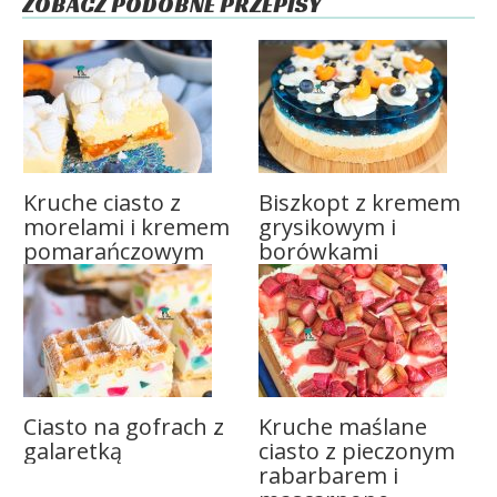
ZOBACZ PODOBNE PRZEPISY
Kruche ciasto z
Biszkopt z kremem
morelami i kremem
grysikowym i
pomarańczowym
borówkami
Ciasto na gofrach z
Kruche maślane
galaretką
ciasto z pieczonym
rabarbarem i