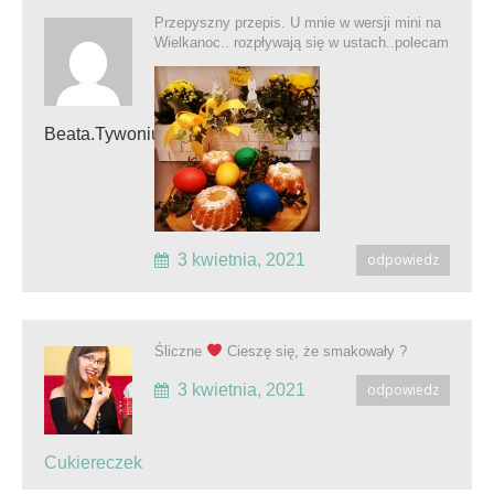
Przepyszny przepis. U mnie w wersji mini na
Wielkanoc.. rozpływają się w ustach..polecam
Beata.tywoniuk
3 kwietnia, 2021
odpowiedz
Śliczne
Cieszę się, że smakowały ?
3 kwietnia, 2021
odpowiedz
Cukiereczek