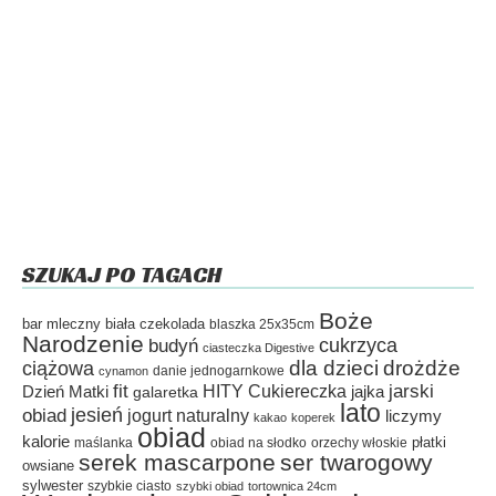
SZUKAJ PO TAGACH
Boże
bar mleczny
biała czekolada
blaszka 25x35cm
Narodzenie
cukrzyca
budyń
ciasteczka Digestive
dla dzieci
drożdże
ciążowa
danie jednogarnkowe
cynamon
fit
HITY Cukiereczka
jarski
Dzień Matki
galaretka
jajka
lato
jesień
obiad
jogurt naturalny
liczymy
kakao
koperek
obiad
kalorie
płatki
maślanka
obiad na słodko
orzechy włoskie
serek mascarpone
ser twarogowy
owsiane
sylwester
szybkie ciasto
szybki obiad
tortownica 24cm