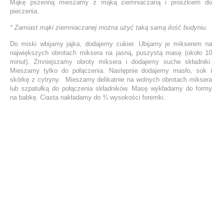
Mąkę pszenną mieszamy z mąką ziemniaczaną i proszkiem do
pieczenia.
* Zamiast mąki ziemniaczanej można użyć taką samą ilość budyniu.
Do miski wbijamy jajka, dodajemy cukier. Ubijamy je mikserem na
największych obrotach miksera na jasną, puszystą masę (około 10
minut). Zmniejszamy obroty miksera i dodajemy suche składniki.
Mieszamy tylko do połączenia. Następnie dodajemy masło, sok i
skórkę z cytryny. Mieszamy delikatnie na wolnych obrotach miksera
lub szpatułką do połączenia składników. Masę wykładamy do formy
na babkę. Ciasta nakładamy do ¾ wysokości foremki.