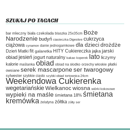
SZUKAJ PO TAGACH
Boże
bar mleczny
biała czekolada
blaszka 25x35cm
Narodzenie
cukrzyca
budyń
ciasteczka Digestive
dla dzieci
drożdże
ciążowa
danie jednogarnkowe
cynamon
fit
HITY Cukiereczka
jarski
Dzień Matki
galaretka
jajka
lato
jesień
obiad
jogurt naturalny
liczymy
kakao
koperek
obiad
kalorie
płatki
maślanka
obiad na słodko
orzechy włoskie
serek mascarpone
ser twarogowy
owsiane
sylwester
szybkie ciasto
szybki obiad
tortownica 24cm
Weekendowa Cukierenka
wegetariańskie
Wielkanoc
wiosna
wiórki kokosowe
śmietana
wypieki na maśle
śmietana 18%
kremówka
żółtka
żelatyna
żółty ser