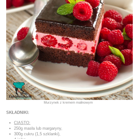
Murzynek z kremem malinowym
SKŁADNIKI:
CIASTO:
250g masła lub margaryny,
300g cukru (1,5 szklanki),