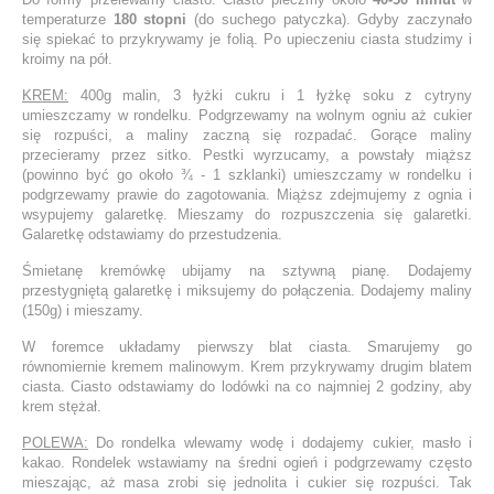
temperaturze
180 stopni
(do suchego patyczka). Gdyby zaczynało
się spiekać to przykrywamy je folią. Po upieczeniu ciasta studzimy i
kroimy na pół.
KREM:
400g malin, 3 łyżki cukru i 1 łyżkę soku z cytryny
umieszczamy w rondelku. Podgrzewamy na wolnym ogniu aż cukier
się rozpuści, a maliny zaczną się rozpadać. Gorące maliny
przecieramy przez sitko. Pestki wyrzucamy, a powstały miąższ
(powinno być go około ¾ - 1 szklanki) umieszczamy w rondelku i
podgrzewamy prawie do zagotowania. Miąższ zdejmujemy z ognia i
wsypujemy galaretkę. Mieszamy do rozpuszczenia się galaretki.
Galaretkę odstawiamy do przestudzenia.
Śmietanę kremówkę ubijamy na sztywną pianę. Dodajemy
przestygniętą galaretkę i miksujemy do połączenia. Dodajemy maliny
(150g) i mieszamy.
W foremce układamy pierwszy blat ciasta. Smarujemy go
równomiernie kremem malinowym. Krem przykrywamy drugim blatem
ciasta. Ciasto odstawiamy do lodówki na co najmniej 2 godziny, aby
krem stężał.
POLEWA:
Do rondelka wlewamy wodę i dodajemy cukier, masło i
kakao. Rondelek wstawiamy na średni ogień i podgrzewamy często
mieszając, aż masa zrobi się jednolita i cukier się rozpuści. Tak