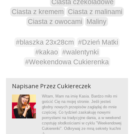
Ciasta czekoladowe
Ciasta z kremem
Ciasta z malinami
Ciasta z owocami
Maliny
#blaszka 23x28cm
#Dzień Matki
#kakao
#walentynki
#Weekendowa Cukierenka
Napisane Przez
Cukiereczek
Witam, Mam na imię Kasia. Bardzo miło mi
gościć Cię na mojej stronie. Jeśli jesteś
głodny nowych przepisów zaglądaj do mnie
częściej. Co tydzień zaskakuję nowymi
pomysłami na tradycyjne dania, a w weekend
częstuję słodkościami w cyklu "Weekendowej
Cukierenki". Odkrywaj ze mną sekrety kuchni
:)