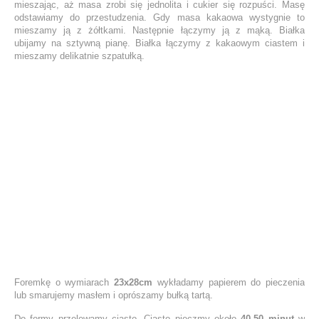
mieszając, aż masa zrobi się jednolita i cukier się rozpuści. Masę
odstawiamy do przestudzenia. Gdy masa kakaowa wystygnie to
mieszamy ją z żółtkami. Następnie łączymy ją z mąką. Białka
ubijamy na sztywną pianę. Białka łączymy z kakaowym ciastem i
mieszamy delikatnie szpatułką.
Foremkę o wymiarach
23x28cm
wykładamy papierem do pieczenia
lub smarujemy masłem i oprószamy bułką tartą.
Do formy przelewamy ciasto. Ciasto pieczmy około
40-50 minut
w