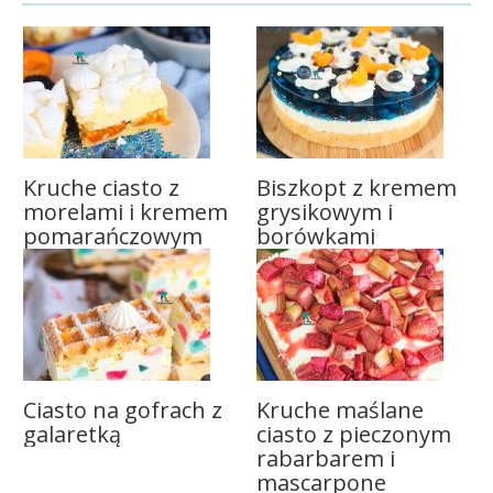
Kruche ciasto z
Biszkopt z kremem
morelami i kremem
grysikowym i
pomarańczowym
borówkami
Ciasto na gofrach z
Kruche maślane
galaretką
ciasto z pieczonym
rabarbarem i
mascarpone