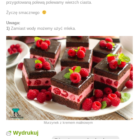
przygotowaną polewą polewamy wierzch ciasta.
Życzę smacznego
Uwaga:
1)
Zamiast wody możemy użyć mleka.
Murzynek z kremem malinowym
Wydrukuj