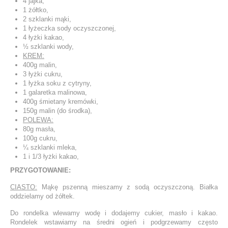
4 jajka,
1 żółtko,
2 szklanki mąki,
1 łyżeczka sody oczyszczonej,
4 łyżki kakao,
½ szklanki wody,
KREM:
400g malin,
3 łyżki cukru,
1 łyżka soku z cytryny,
1 galaretka malinowa,
400g śmietany kremówki,
150g malin (do środka),
POLEWA:
80g masła,
100g cukru,
¼ szklanki mleka,
1 i 1/3 łyżki kakao,
PRZYGOTOWANIE:
CIASTO:
Mąkę pszenną mieszamy z sodą oczyszczoną. Białka
oddzielamy od żółtek.
Do rondelka wlewamy wodę i dodajemy cukier, masło i kakao.
Rondelek wstawiamy na średni ogień i podgrzewamy często