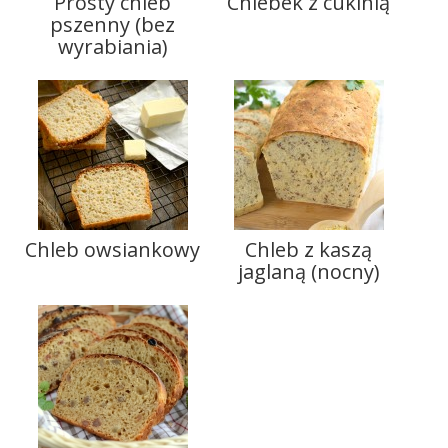
Prosty chleb
Chlebek z cukinią
pszenny (bez
wyrabiania)
Chleb owsiankowy
Chleb z kaszą
jaglaną (nocny)