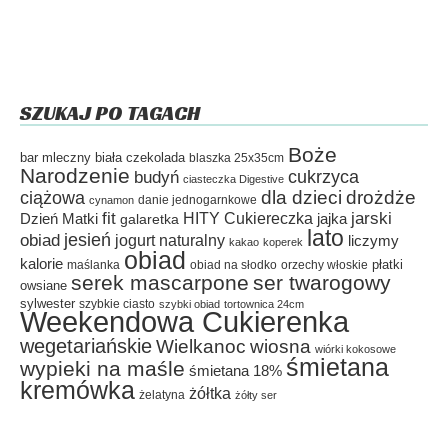
SZUKAJ PO TAGACH
Boże
bar mleczny
biała czekolada
blaszka 25x35cm
Narodzenie
cukrzyca
budyń
ciasteczka Digestive
dla dzieci
drożdże
ciążowa
danie jednogarnkowe
cynamon
fit
HITY Cukiereczka
jarski
Dzień Matki
galaretka
jajka
lato
jesień
obiad
jogurt naturalny
liczymy
kakao
koperek
obiad
kalorie
płatki
maślanka
obiad na słodko
orzechy włoskie
serek mascarpone
ser twarogowy
owsiane
sylwester
szybkie ciasto
szybki obiad
tortownica 24cm
Weekendowa Cukierenka
wegetariańskie
Wielkanoc
wiosna
wiórki kokosowe
śmietana
wypieki na maśle
śmietana 18%
kremówka
żółtka
żelatyna
żółty ser