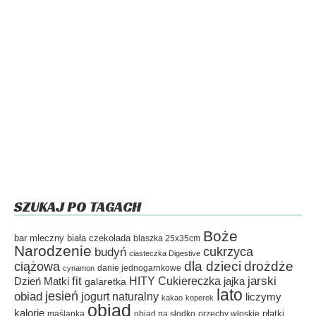
SZUKAJ PO TAGACH
Boże
bar mleczny
biała czekolada
blaszka 25x35cm
Narodzenie
cukrzyca
budyń
ciasteczka Digestive
dla dzieci
drożdże
ciążowa
danie jednogarnkowe
cynamon
fit
HITY Cukiereczka
jarski
Dzień Matki
galaretka
jajka
lato
jesień
obiad
jogurt naturalny
liczymy
kakao
koperek
obiad
kalorie
płatki
maślanka
obiad na słodko
orzechy włoskie