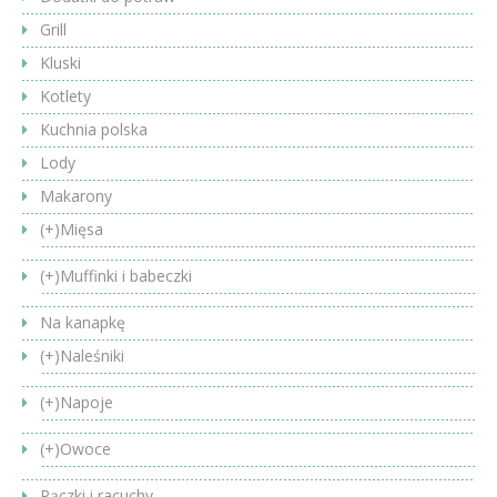
Grill
Kluski
Kotlety
Kuchnia polska
Lody
Makarony
(+)
Mięsa
(+)
Muffinki i babeczki
Na kanapkę
(+)
Naleśniki
(+)
Napoje
(+)
Owoce
Pączki i racuchy