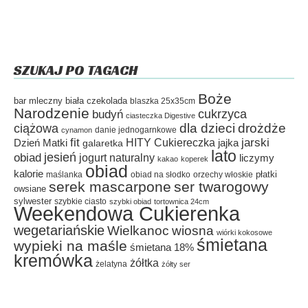
SZUKAJ PO TAGACH
Boże
bar mleczny
biała czekolada
blaszka 25x35cm
Narodzenie
cukrzyca
budyń
ciasteczka Digestive
dla dzieci
drożdże
ciążowa
danie jednogarnkowe
cynamon
fit
HITY Cukiereczka
jarski
Dzień Matki
galaretka
jajka
lato
jesień
obiad
jogurt naturalny
liczymy
kakao
koperek
obiad
kalorie
płatki
maślanka
obiad na słodko
orzechy włoskie
serek mascarpone
ser twarogowy
owsiane
sylwester
szybkie ciasto
szybki obiad
tortownica 24cm
Weekendowa Cukierenka
wegetariańskie
Wielkanoc
wiosna
wiórki kokosowe
śmietana
wypieki na maśle
śmietana 18%
kremówka
żółtka
żelatyna
żółty ser