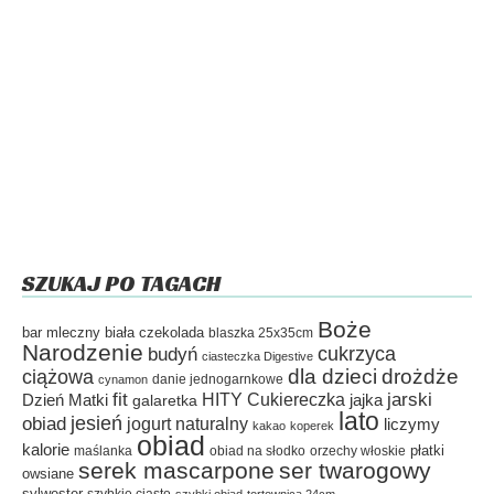
SZUKAJ PO TAGACH
Boże
bar mleczny
biała czekolada
blaszka 25x35cm
Narodzenie
cukrzyca
budyń
ciasteczka Digestive
dla dzieci
drożdże
ciążowa
danie jednogarnkowe
cynamon
fit
HITY Cukiereczka
jarski
Dzień Matki
galaretka
jajka
lato
jesień
obiad
jogurt naturalny
liczymy
kakao
koperek
obiad
kalorie
płatki
maślanka
obiad na słodko
orzechy włoskie
serek mascarpone
ser twarogowy
owsiane