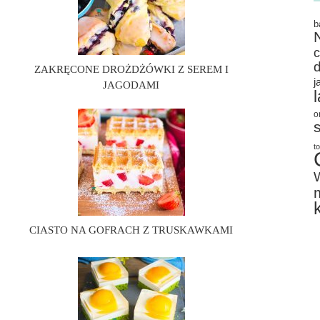
b
ZAKRĘCONE DROŻDŻÓWKI Z SEREM I
j
JAGODAMI
o
t
CIASTO NA GOFRACH Z TRUSKAWKAMI