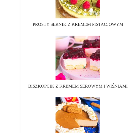
PROSTY SERNIK Z KREMEM PISTACJOWYM
BISZKOPCIK Z KREMEM SEROWYM I WIŚNIAMI