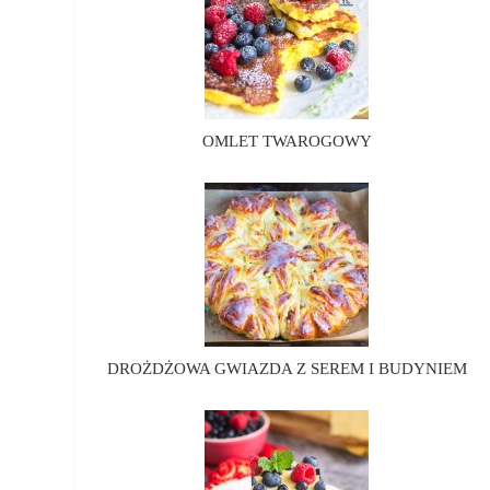
OMLET TWAROGOWY
DROŻDŻOWA GWIAZDA Z SEREM I BUDYNIEM