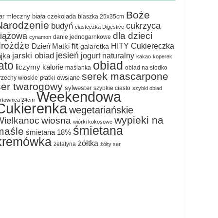
Boże
ar mleczny
biała czekolada
blaszka 25x35cm
Narodzenie
cukrzyca
budyń
ciasteczka Digestive
dla dzieci
ciążowa
danie jednogarnkowe
cynamon
drożdże
fit
HITY Cukiereczka
Dzień Matki
galaretka
jesień
jarski obiad
jogurt naturalny
ajka
kakao
koperek
obiad
lato
liczymy kalorie
maślanka
obiad na słodko
serek mascarpone
płatki owsiane
rzechy włoskie
ser twarogowy
sylwester
szybkie ciasto
szybki obiad
Weekendowa
ortownica 24cm
Cukierenka
wegetariańskie
wypieki na
Wielkanoc
wiosna
wiórki kokosowe
śmietana
maśle
śmietana 18%
kremówka
żółtka
żelatyna
żółty ser