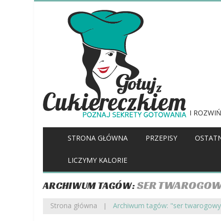
I ROZWIŃ
STRONA GŁÓWNA
PRZEPISY
OSTATN
LICZYMY KALORIE
SER TWAROGO
ARCHIWUM TAGÓW:
Strona główna
Archiwum tagów: "ser twarogowy