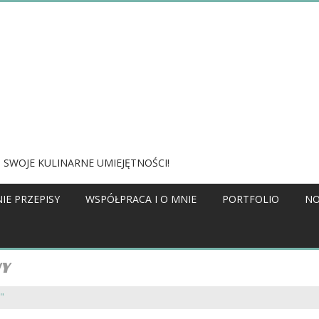
 SWOJE KULINARNE UMIEJĘTNOŚCI!
IE PRZEPISY
WSPÓŁPRACA I O MNIE
PORTFOLIO
NO
WY
"