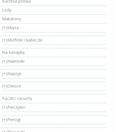
Kuchnia polska
Lody
Makarony
(+)
Mięsa
(+)
Muffinki i babeczki
Na kanapkę
(+)
Naleśniki
(+)
Napoje
(+)
Owoce
Pączki i racuchy
(+)
Pieczywo
(+)
Pierogi
(+)
Placuszki