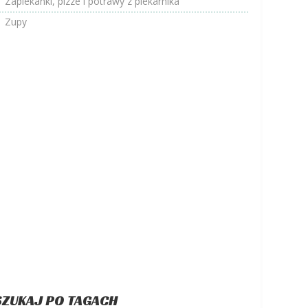
Zapiekanki, pizze i potrawy z piekarnika
Zupy
SZUKAJ PO TAGACH