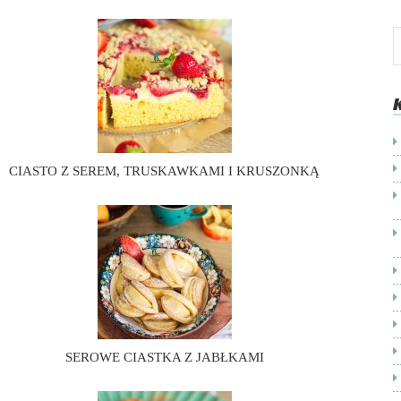
CIASTO Z SEREM, TRUSKAWKAMI I KRUSZONKĄ
SEROWE CIASTKA Z JABŁKAMI