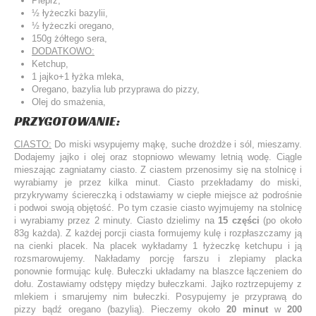
Pieprz,
½ łyżeczki bazylii,
½ łyżeczki oregano,
150g żółtego sera,
DODATKOWO:
Ketchup,
1 jajko+1 łyżka mleka,
Oregano, bazylia lub przyprawa do pizzy,
Olej do smażenia,
PRZYGOTOWANIE:
CIASTO:
Do miski wsypujemy mąkę, suche drożdże i sól, mieszamy.
Dodajemy jajko i olej oraz stopniowo wlewamy letnią wodę. Ciągle
mieszając zagniatamy ciasto. Z ciastem przenosimy się na stolnicę i
wyrabiamy je przez kilka minut. Ciasto przekładamy do miski,
przykrywamy ściereczką i odstawiamy w ciepłe miejsce aż podrośnie
i podwoi swoją objętość. Po tym czasie ciasto wyjmujemy na stolnicę
i wyrabiamy przez 2 minuty. Ciasto dzielimy na
15 części
(po około
83g każda). Z każdej porcji ciasta formujemy kulę i rozpłaszczamy ją
na cienki placek. Na placek wykładamy 1 łyżeczkę ketchupu i ją
rozsmarowujemy. Nakładamy porcję farszu i zlepiamy placka
ponownie formując kulę. Bułeczki układamy na blaszce łączeniem do
dołu. Zostawiamy odstępy między bułeczkami. Jajko roztrzepujemy z
mlekiem i smarujemy nim bułeczki. Posypujemy je przyprawą do
pizzy bądź oregano (bazylią). Pieczemy około
20 minut
w
200