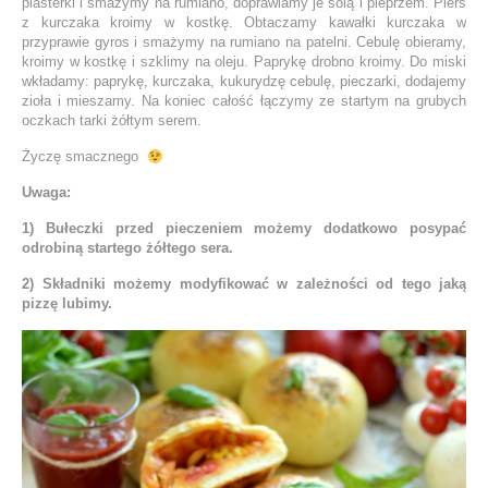
plasterki i smażymy na rumiano, doprawiamy je solą i pieprzem. Pierś
z kurczaka kroimy w kostkę. Obtaczamy kawałki kurczaka w
przyprawie gyros i smażymy na rumiano na patelni. Cebulę obieramy,
kroimy w kostkę i szklimy na oleju. Paprykę drobno kroimy. Do miski
wkładamy: paprykę, kurczaka, kukurydzę cebulę, pieczarki, dodajemy
zioła i mieszamy. Na koniec całość łączymy ze startym na grubych
oczkach tarki żółtym serem.
Życzę smacznego
Uwaga:
1) Bułeczki przed pieczeniem możemy dodatkowo posypać
odrobiną startego żółtego sera.
2) Składniki możemy modyfikować w zależności od tego jaką
pizzę lubimy.