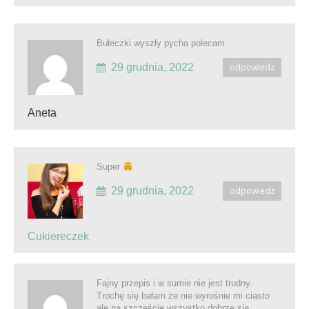
Bułeczki wyszły pycha polecam
29 grudnia, 2022
odpowiedz
Aneta
Super
29 grudnia, 2022
odpowiedz
Cukiereczek
Fajny przepis i w sumie nie jest trudny.
Trochę się bałam że nie wyrośnie mi ciasto
ale na szczęście wszystko dobrze się