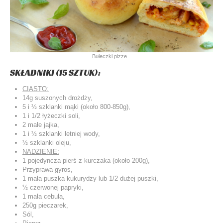
Bułeczki pizze
SKŁADNIKI (15 SZTUK):
CIASTO:
14g suszonych drożdży,
5 i ½ szklanki mąki (około 800-850g),
1 i 1/2 łyżeczki soli,
2 małe jajka,
1 i ½ szklanki letniej wody,
½ szklanki oleju,
NADZIENIE:
1 pojedyncza pierś z kurczaka (około 200g),
Przyprawa gyros,
1 mała puszka kukurydzy lub 1/2 dużej puszki,
½ czerwonej papryki,
1 mała cebula,
250g pieczarek,
Sól,