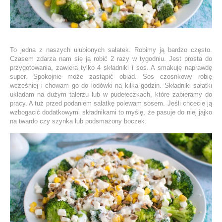
To jedna z naszych ulubionych sałatek. Robimy ją bardzo często.
Czasem zdarza nam się ją robić 2 razy w tygodniu. Jest prosta do
przygotowania, zawiera tylko 4 składniki i sos. A smakuję naprawdę
super. Spokojnie może zastąpić obiad. Sos czosnkowy robię
wcześniej i chowam go do lodówki na kilka godzin. Składniki sałatki
układam na dużym talerzu lub w pudełeczkach, które zabieramy do
pracy. A tuż przed podaniem sałatkę polewam sosem. Jeśli chcecie ją
wzbogacić dodatkowymi składnikami to myślę, że pasuje do niej jajko
na twardo czy szynka lub podsmażony boczek.