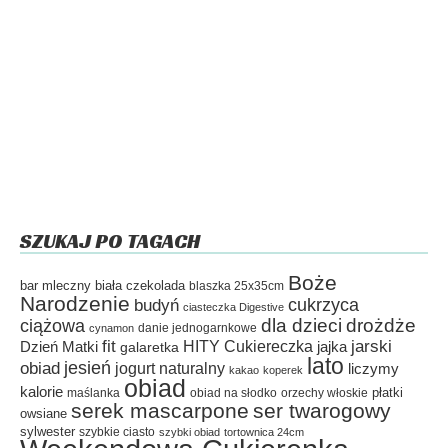
SZUKAJ PO TAGACH
Boże
bar mleczny
biała czekolada
blaszka 25x35cm
Narodzenie
cukrzyca
budyń
ciasteczka Digestive
dla dzieci
drożdże
ciążowa
danie jednogarnkowe
cynamon
fit
HITY Cukiereczka
jarski
Dzień Matki
galaretka
jajka
lato
jesień
obiad
jogurt naturalny
liczymy
kakao
koperek
obiad
kalorie
płatki
maślanka
obiad na słodko
orzechy włoskie
serek mascarpone
ser twarogowy
owsiane
sylwester
szybkie ciasto
szybki obiad
tortownica 24cm