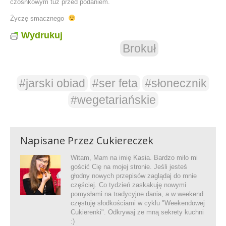
czosnkowym tuż przed podaniem.
Życzę smacznego
Wydrukuj
Brokuł
#jarski obiad
#ser feta
#słonecznik
#wegetariańskie
Napisane Przez
Cukiereczek
Witam, Mam na imię Kasia. Bardzo miło mi
gościć Cię na mojej stronie. Jeśli jesteś
głodny nowych przepisów zaglądaj do mnie
częściej. Co tydzień zaskakuję nowymi
pomysłami na tradycyjne dania, a w weekend
częstuję słodkościami w cyklu "Weekendowej
Cukierenki". Odkrywaj ze mną sekrety kuchni
:)