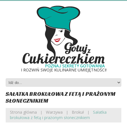
I ROZWIŃ SWOJE KULINARNE UMIEJĘTNOŚCI!
SAŁATKA BROKUŁOWA Z FETĄ I PRAŻONYM
SŁONECZNIKIEM
Strona główna
Warzywa
Brokuł
Sałatka
brokułowa z fetą i prażonym słonecznikiem