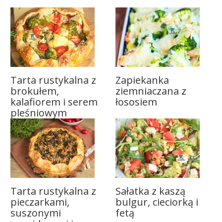
Tarta rustykalna z
Zapiekanka
brokułem,
ziemniaczana z
kalafiorem i serem
łososiem
pleśniowym
Tarta rustykalna z
Sałatka z kaszą
pieczarkami,
bulgur, cieciorką i
suszonymi
fetą