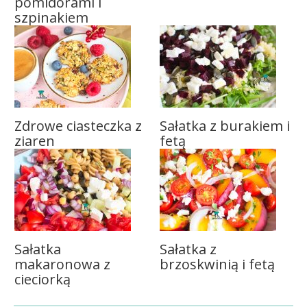
pomidorami i
szpinakiem
Zdrowe ciasteczka z
Sałatka z burakiem i
ziaren
fetą
Sałatka
Sałatka z
makaronowa z
brzoskwinią i fetą
cieciorką