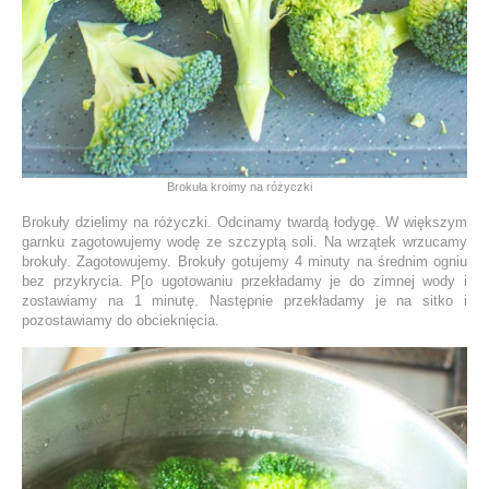
Brokuła kroimy na różyczki
Brokuły dzielimy na różyczki. Odcinamy twardą łodygę. W większym
garnku zagotowujemy wodę ze szczyptą soli. Na wrzątek wrzucamy
brokuły. Zagotowujemy. Brokuły gotujemy 4 minuty na średnim ogniu
bez przykrycia. P[o ugotowaniu przekładamy je do zimnej wody i
zostawiamy na 1 minutę. Następnie przekładamy je na sitko i
pozostawiamy do obcieknięcia.