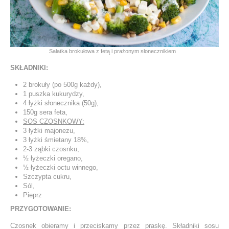
Sałatka brokułowa z fetą i prażonym słonecznikiem
SKŁADNIKI:
2 brokuły (po 500g każdy),
1 puszka kukurydzy,
4 łyżki słonecznika (50g),
150g sera feta,
SOS CZOSNKOWY:
3 łyżki majonezu,
3 łyżki śmietany 18%,
2-3 ząbki czosnku,
½ łyżeczki oregano,
½ łyżeczki octu winnego,
Szczypta cukru,
Sól,
Pieprz
PRZYGOTOWANIE:
Czosnek obieramy i przeciskamy przez praskę. Składniki sosu