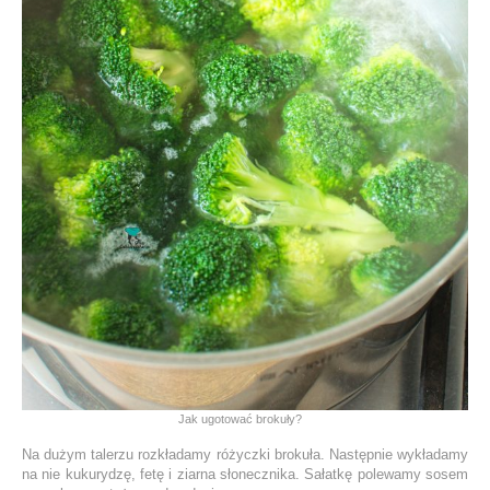
Jak ugotować brokuły?
Na dużym talerzu rozkładamy różyczki brokuła. Następnie wykładamy
na nie kukurydzę, fetę i ziarna słonecznika. Sałatkę polewamy sosem