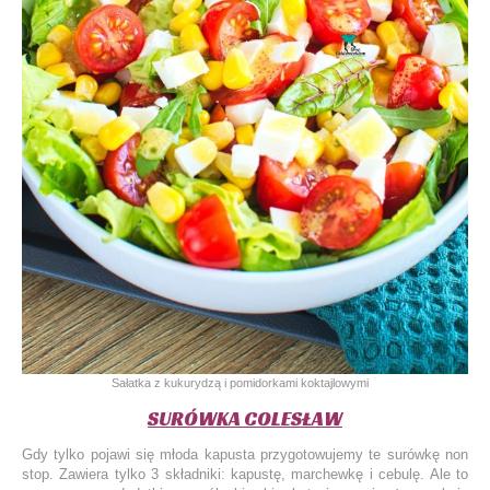
Sałatka z kukurydzą i pomidorkami koktajlowymi
SURÓWKA COLESŁAW
Gdy tylko pojawi się młoda kapusta przygotowujemy te surówkę non
stop. Zawiera tylko 3 składniki: kapustę, marchewkę i cebulę. Ale to