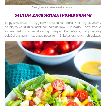
Amerykańska sałatka makaronowa
SAŁATKA Z KUKURYDZĄ I POMIDORKAMI
To pyszna sałatka przygotowana na miksie sałat z rukolą. Używamy
do niej tylko kilku składników: pomidorków, kukurydzy i sera feta. A
kropkę nad i stanowi dressing vinegret. Pamiętajcie, żeby sałatkę
polać dressingiem tuż przed podaniem. Sałatka jest lekka i chrupiąca.