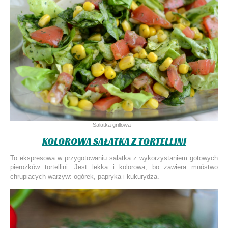
Sałatka grillowa
KOLOROWA SAŁATKA Z TORTELLINI
To ekspresowa w przygotowaniu sałatka z wykorzystaniem gotowych
pierożków tortellini. Jest lekka i kolorowa, bo zawiera mnóstwo
chrupiących warzyw: ogórek, papryka i kukurydza.