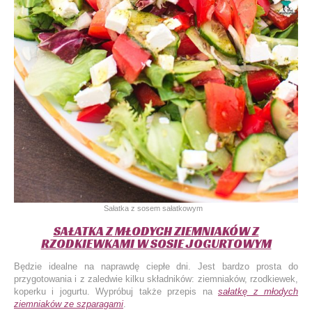
Sałatka z sosem sałatkowym
SAŁATKA Z MŁODYCH ZIEMNIAKÓW Z
RZODKIEWKAMI W SOSIE JOGURTOWYM
Będzie idealne na naprawdę ciepłe dni. Jest bardzo prosta do
przygotowania i z zaledwie kilku składników: ziemniaków, rzodkiewek,
koperku i jogurtu. Wypróbuj także przepis na
sałatkę z młodych
ziemniaków ze szparagami
.