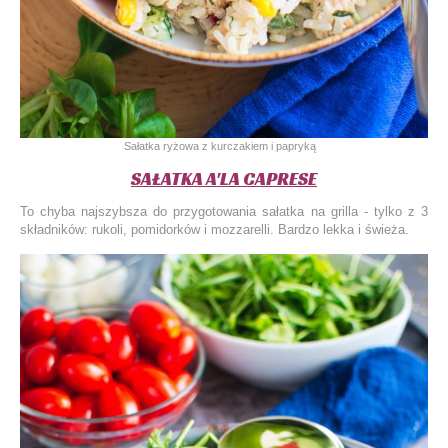
Sałatka ryżowa z kurczakiem i papryką
SAŁATKA A'LA CAPRESE
To chyba najszybsza do przygotowania sałatka na grilla - tylko z 3
składników: rukoli, pomidorków i mozzarelli. Bardzo lekka i świeża.