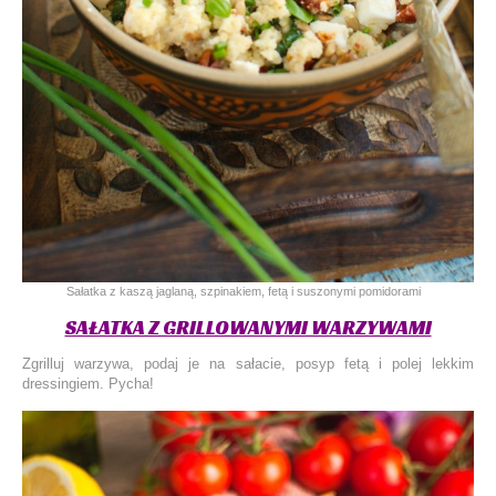
Sałatka z kaszą jaglaną, szpinakiem, fetą i suszonymi pomidorami
SAŁATKA Z GRILLOWANYMI WARZYWAMI
Zgrilluj warzywa, podaj je na sałacie, posyp fetą i polej lekkim
dressingiem. Pycha!