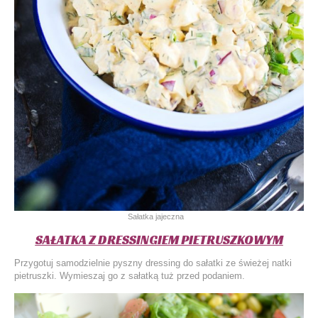
Sałatka jajeczna
SAŁATKA Z DRESSINGIEM PIETRUSZKOWYM
Przygotuj samodzielnie pyszny dressing do sałatki ze świeżej natki
pietruszki. Wymieszaj go z sałatką tuż przed podaniem.