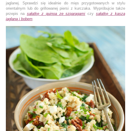
jaglanej. Sprawdzi się idealnie do mięs przygotowanych w stylu
orientalnym lub do grillowanej piersi z kurczaka. Wypróbujcie także
przepis na
sałatkę z quinoa ze szparagami
czy
sałatkę z kaszą
jaglaną i bobem
.