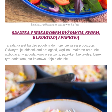
Sałatka z grillowanymi warzywami z fetą
SAŁATKA Z MAKARONEM RYŻOWYM, SEREM,
KUKURYDZĄ I PAPRYKĄ
Ta sałatka jest bardzo podobna do mojej pierwszej propozycji.
Głównymi jej składnikami są: ogórki, wędlina i makaron orzo. Ale
wzbogacamy ją dodatkowo o ser żółty, paprykę i kukurydzę. Dzięki
tym dodatkom jest kolorowa i fajnie chrupie.