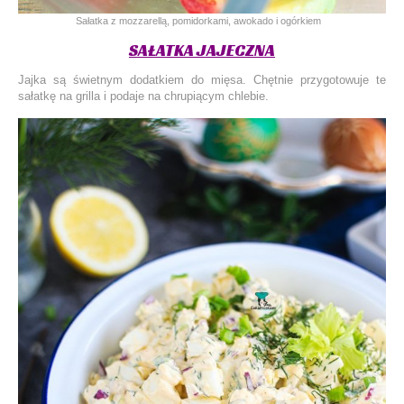
Sałatka z mozzarellą, pomidorkami, awokado i ogórkiem
SAŁATKA JAJECZNA
Jajka są świetnym dodatkiem do mięsa. Chętnie przygotowuje te
sałatkę na grilla i podaje na chrupiącym chlebie.