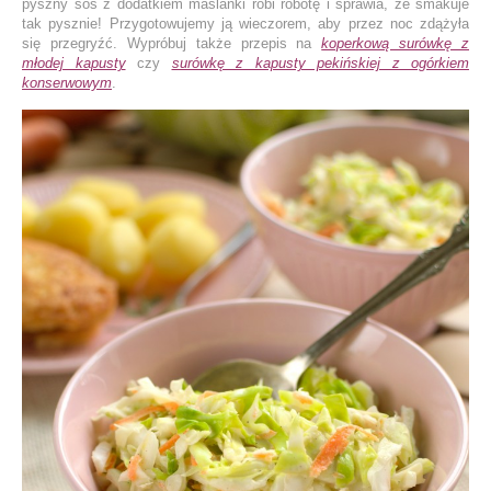
pyszny sos z dodatkiem maślanki robi robotę i sprawia, że smakuje
tak pysznie! Przygotowujemy ją wieczorem, aby przez noc zdążyła
się przegryźć. Wypróbuj także przepis na
koperkową surówkę z
młodej kapusty
czy
surówkę z kapusty pekińskiej z ogórkiem
konserwowym
.