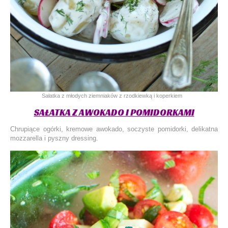
Sałatka z młodych ziemniaków z rzodkiewką i koperkiem
SAŁATKA Z AWOKADO I POMIDORKAMI
Chrupiące ogórki, kremowe awokado, soczyste pomidorki, delikatna
mozzarella i pyszny dressing.