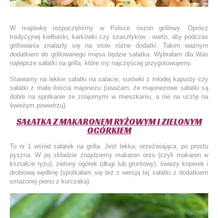
W majówkę rozpoczęliśmy w Polsce sezon grillowy. Oprócz
tradycyjnej kiełbaski, karkówki czy szaszłyków - warto, aby podczas
grillowania znalazły się na stole różne dodatki. Takim ważnym
dodatkiem do grillowanego mięsa będzie sałatka. Wybrałam dla Was
najlepsze sałatki na grilla, które my najczęściej przygotowujemy.
Stawiamy na lekkie sałatki na salacie, surówki z młodej kapusty czy
sałatki z mała ilością majonezu (uważam, że majonezowe sałatki są
dobre na spotkanie ze znajomymi w mieszkaniu, a nie na ucztę na
świeżym powietrzu).
SAŁATKA Z MAKARONEM RYŻOWYM I ZIELONYM
OGÓRKIEM
To nr 1 wśród sałatek na grilla. Jest lekka, orzeźwiająca, po prostu
pyszna. W jej składzie znajdziemy makaron orzo (czyli makaron w
kształcie ryżu), zielony ogórek (długi lub gruntowy), świeży koperek i
drobiową wędlinę (spotkałam się też z wersją tej sałatki z dodatkiem
smażonej piersi z kurczaka).