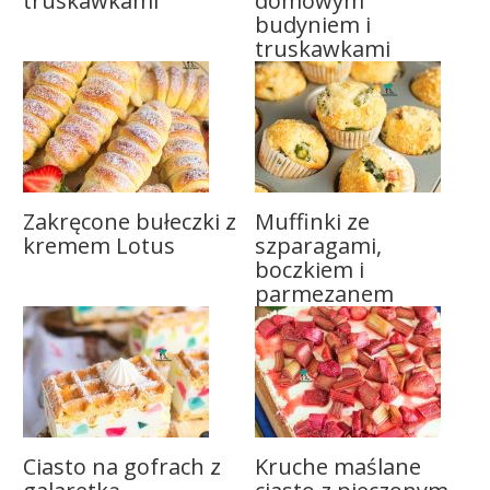
truskawkami
domowym
budyniem i
truskawkami
Zakręcone bułeczki z
Muffinki ze
kremem Lotus
szparagami,
boczkiem i
parmezanem
Ciasto na gofrach z
Kruche maślane