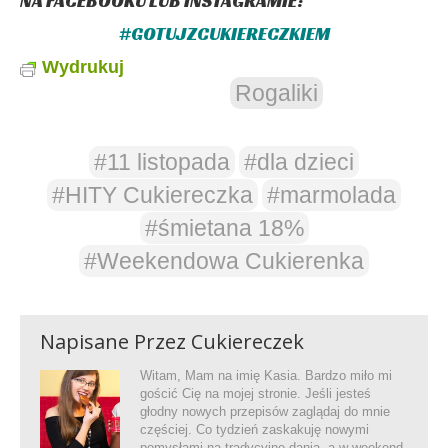
NA
FACEBOOKU
LUB
INSTAGRAMIE
:
#GOTUJZCUKIERECZKIEM
Wydrukuj
Rogaliki
#11 listopada
#dla dzieci
#HITY Cukiereczka
#marmolada
#śmietana 18%
#Weekendowa Cukierenka
Napisane Przez
Cukiereczek
Witam, Mam na imię Kasia. Bardzo miło mi
gościć Cię na mojej stronie. Jeśli jesteś
głodny nowych przepisów zaglądaj do mnie
częściej. Co tydzień zaskakuję nowymi
pomysłami na tradycyjne dania, a w weekend