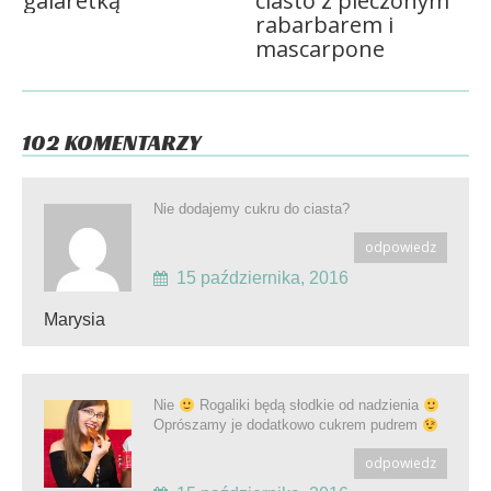
galaretką
ciasto z pieczonym
rabarbarem i
mascarpone
102 KOMENTARZY
Nie dodajemy cukru do ciasta?
odpowiedz
15 października, 2016
Marysia
Nie
Rogaliki będą słodkie od nadzienia
Oprószamy je dodatkowo cukrem pudrem
odpowiedz