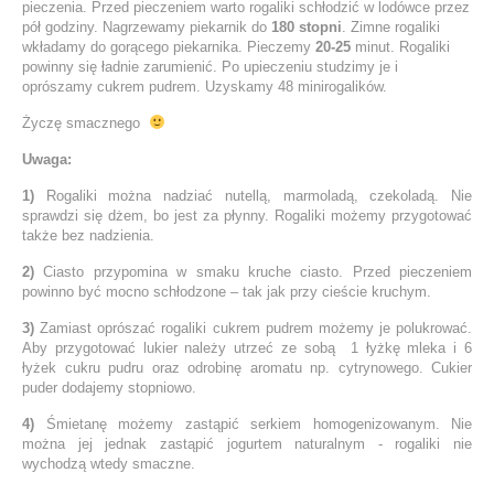
pieczenia. Przed pieczeniem warto rogaliki schłodzić w lodówce przez
pół godziny. Nagrzewamy piekarnik do
180 stopni
. Zimne rogaliki
wkładamy do gorącego piekarnika. Pieczemy
20-25
minut. Rogaliki
powinny się ładnie zarumienić. Po upieczeniu studzimy je i
oprószamy cukrem pudrem. Uzyskamy 48 minirogalików.
Życzę smacznego
Uwaga:
1)
Rogaliki można nadziać nutellą, marmoladą, czekoladą. Nie
sprawdzi się dżem, bo jest za płynny. Rogaliki możemy przygotować
także bez nadzienia.
2)
Ciasto przypomina w smaku kruche ciasto. Przed pieczeniem
powinno być mocno schłodzone – tak jak przy cieście kruchym.
3)
Zamiast oprószać rogaliki cukrem pudrem możemy je polukrować.
Aby przygotować lukier należy utrzeć ze sobą 1 łyżkę mleka i 6
łyżek cukru pudru oraz odrobinę aromatu np. cytrynowego. Cukier
puder dodajemy stopniowo.
4)
Śmietanę możemy zastąpić serkiem homogenizowanym. Nie
można jej jednak zastąpić jogurtem naturalnym - rogaliki nie
wychodzą wtedy smaczne.