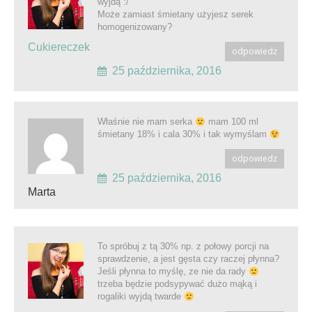
wyjdą :/
Może zamiast śmietany użyjesz serek
homogenizowany?
Cukiereczek
odpowiedz
25 października, 2016
Właśnie nie mam serka
mam 100 ml
śmietany 18% i cala 30% i tak wymyślam
odpowiedz
25 października, 2016
Marta
To spróbuj z tą 30% np. z połowy porcji na
sprawdzenie, a jest gęsta czy raczej płynna?
Jeśli płynna to myślę, ze nie da rady
trzeba będzie podsypywać dużo mąką i
rogaliki wyjdą twarde