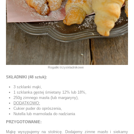
Rogaliki trzyskładnikowe
SKŁADNIKI (48 sztuk):
3 szklanki mąki,
1 szklanka gęstej śmietany 12% lub 18%,
250g zimnego masła (lub margaryny),
DODATKOWO:
Cukier puder do oprószenia,
Nutella lub marmolada do nadziania
PRZYGOTOWANIE:
Mąkę wysypujemy na stolnicę. Dodajemy zimne masło i siekamy