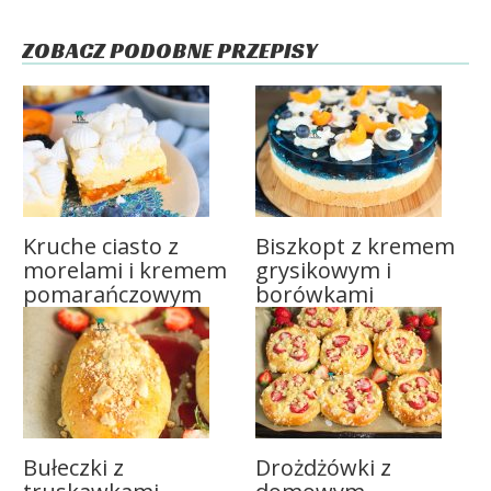
ZOBACZ PODOBNE PRZEPISY
Kruche ciasto z
Biszkopt z kremem
morelami i kremem
grysikowym i
pomarańczowym
borówkami
Bułeczki z
Drożdżówki z