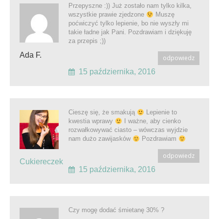
Przepyszne :)) Już zostało nam tylko kilka,
wszystkie prawie zjedzone
Muszę
poćwiczyć tylko lepienie, bo nie wyszły mi
takie ładne jak Pani. Pozdrawiam i dziękuję
za przepis ;))
Ada F.
odpowiedz
15 października, 2016
Cieszę się, że smakują
Lepienie to
kwestia wprawy
I ważne, aby cienko
rozwałkowywać ciasto – wówczas wyjdzie
nam dużo zawijasków
Pozdrawiam
odpowiedz
Cukiereczek
15 października, 2016
Czy mogę dodać śmietanę 30% ?