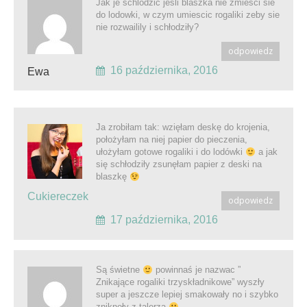
Jak je schlodzic jesli blaszka nie zmiesci sie
do lodowki, w czym umiescic rogaliki zeby sie
nie rozwailily i schłodziły?
odpowiedz
16 października, 2016
Ewa
Ja zrobiłam tak: wzięłam deskę do krojenia,
położyłam na niej papier do pieczenia,
ułożyłam gotowe rogaliki i do lodówki
a jak
się schłodziły zsunęłam papier z deski na
blaszkę
Cukiereczek
odpowiedz
17 października, 2016
Są świetne
powinnaś je nazwac ”
Znikające rogaliki trzyskładnikowe” wyszły
super a jeszcze lepiej smakowały no i szybko
znikneły z talerza