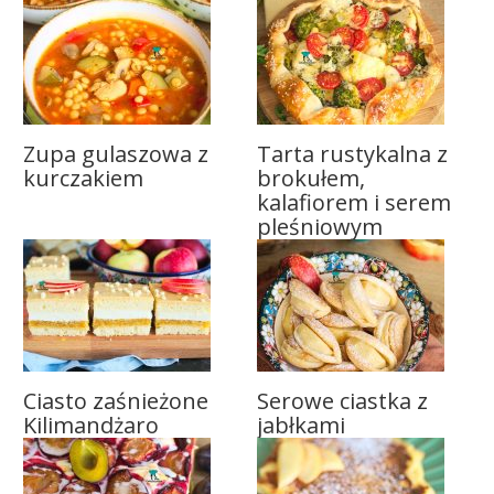
Zupa gulaszowa z
Tarta rustykalna z
kurczakiem
brokułem,
kalafiorem i serem
pleśniowym
Ciasto zaśnieżone
Serowe ciastka z
Kilimandżaro
jabłkami