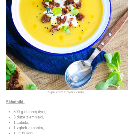
Zupa krem z dyni z curry
Składniki:
500 g obranej dyni,
3 duże ziemniaki,
1 cebula,
1 ząbek czosnku,
1 litr bulionu,