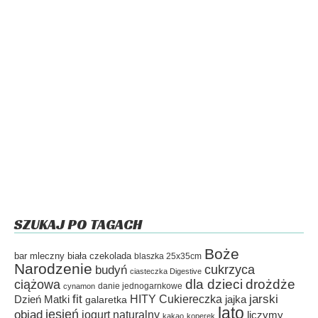
SZUKAJ PO TAGACH
Boże
bar mleczny
biała czekolada
blaszka 25x35cm
Narodzenie
cukrzyca
budyń
ciasteczka Digestive
dla dzieci
drożdże
ciążowa
danie jednogarnkowe
cynamon
fit
HITY Cukiereczka
jarski
Dzień Matki
galaretka
jajka
lato
jesień
obiad
jogurt naturalny
liczymy
kakao
koperek