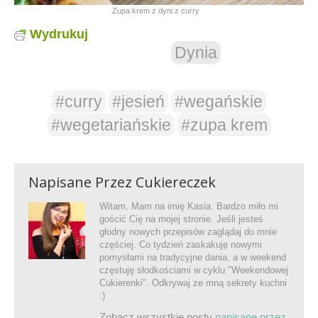
Zupa krem z dyni z curry
Wydrukuj
Dynia
#curry
#jesień
#wegańskie
#wegetariańskie
#zupa krem
Napisane Przez
Cukiereczek
Witam, Mam na imię Kasia. Bardzo miło mi
gościć Cię na mojej stronie. Jeśli jesteś
głodny nowych przepisów zaglądaj do mnie
częściej. Co tydzień zaskakuję nowymi
pomysłami na tradycyjne dania, a w weekend
częstuję słodkościami w cyklu "Weekendowej
Cukierenki". Odkrywaj ze mną sekrety kuchni
:)
Zobacz wszystkie posty
napisane przez