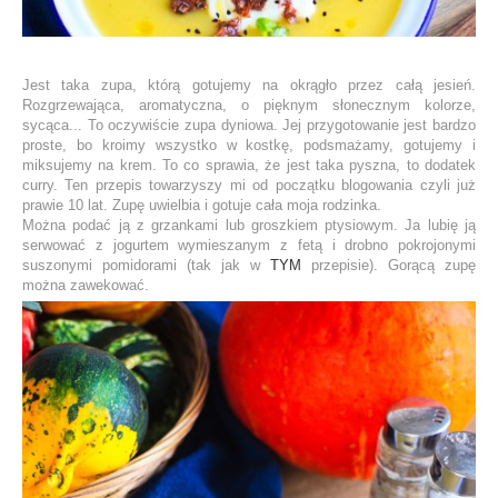
Jest taka zupa, którą gotujemy na okrągło przez całą jesień.
Rozgrzewająca, aromatyczna, o pięknym słonecznym kolorze,
sycąca... To oczywiście zupa dyniowa. Jej przygotowanie jest bardzo
proste, bo kroimy wszystko w kostkę, podsmażamy, gotujemy i
miksujemy na krem. To co sprawia, że jest taka pyszna, to dodatek
curry. Ten przepis towarzyszy mi od początku blogowania czyli już
prawie 10 lat. Zupę uwielbia i gotuje cała moja rodzinka.
Można podać ją z grzankami lub groszkiem ptysiowym. Ja lubię ją
serwować z jogurtem wymieszanym z fetą i drobno pokrojonymi
suszonymi pomidorami (tak jak w
TYM
przepisie). Gorącą zupę
można zawekować.