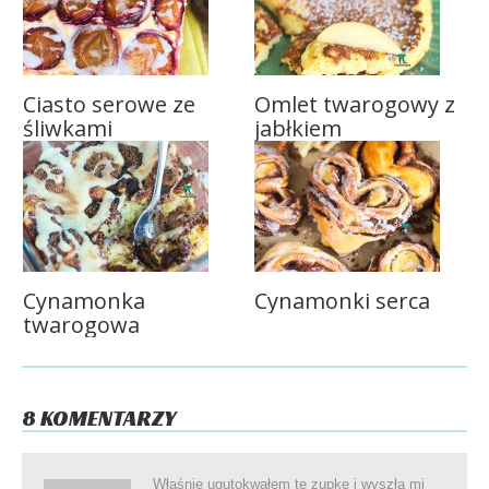
Ciasto serowe ze
Omlet twarogowy z
śliwkami
jabłkiem
Cynamonka
Cynamonki serca
twarogowa
8 KOMENTARZY
Właśnie ugutokwałem tę zupkę i wyszła mi