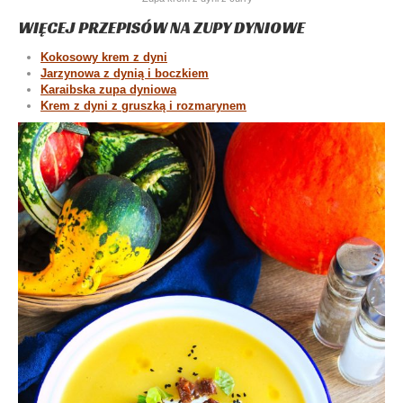
WIĘCEJ PRZEPISÓW NA ZUPY DYNIOWE
Kokosowy krem z dyni
Jarzynowa z dynią i boczkiem
Karaibska zupa dyniowa
Krem z dyni z gruszką i rozmarynem