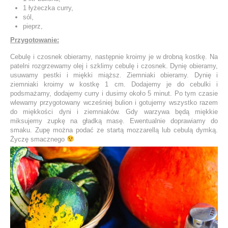
1 łyżeczka curry,
sól,
pieprz,
Przygotowanie:
Cebulę i czosnek obieramy, następnie kroimy je w drobną kostkę. Na
patelni rozgrzewamy olej i szklimy cebulę i czosnek. Dynię obieramy,
usuwamy pestki i miękki miąższ. Ziemniaki obieramy. Dynię i
ziemniaki kroimy w kostkę 1 cm. Dodajemy je do cebulki i
podsmażamy, dodajemy curry i dusimy około 5 minut. Po tym czasie
wlewamy przygotowany wcześniej bulion i gotujemy wszystko razem
do miękkości dyni i ziemniaków. Gdy warzywa będą miękkie
miksujemy zupkę na gładką masę. Ewentualnie doprawiamy do
smaku. Zupę można podać ze startą mozzarellą lub cebulą dymką.
Życzę smacznego