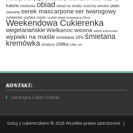
obiad
kalorie
płatki
maślanka
obiad na słodko
orzechy włoskie
serek mascarpone
ser twarogowy
owsiane
sylwester
szybkie ciasto
szybki obiad
tortownica 24cm
Weekendowa Cukierenka
wegetariańskie
Wielkanoc
wiosna
wiórki kokosowe
śmietana
wypieki na maśle
śmietana 18%
kremówka
żółtka
żelatyna
żółty ser
KONTAKT:
Katarzyna Cukier-Dobras
Gotuj z cukiereczkiem
© 2026 Wszelkie prawa zastrzeżone |