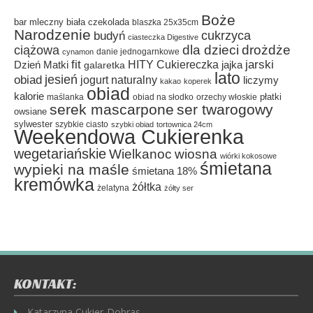
Boże
bar mleczny
biała czekolada
blaszka 25x35cm
Narodzenie
cukrzyca
budyń
ciasteczka Digestive
dla dzieci
drożdże
ciążowa
danie jednogarnkowe
cynamon
fit
HITY Cukiereczka
jarski
Dzień Matki
galaretka
jajka
lato
jesień
obiad
jogurt naturalny
liczymy
kakao
koperek
obiad
kalorie
płatki
maślanka
obiad na słodko
orzechy włoskie
serek mascarpone
ser twarogowy
owsiane
sylwester
szybkie ciasto
szybki obiad
tortownica 24cm
Weekendowa Cukierenka
wegetariańskie
Wielkanoc
wiosna
wiórki kokosowe
śmietana
wypieki na maśle
śmietana 18%
kremówka
żółtka
żelatyna
żółty ser
KONTAKT:
Katarzyna Cukier-Dobras