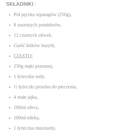
SKŁADNIKI :
Pół pęczka szparagów (250g),
8 suszonych pomidorów,
12 czarnych oliwek,
Garść listków bazylii,
CIASTO:
250g mąki pszennej,
1 łyżeczka sody,
½ łyżeczki proszku do pieczenia,
4 małe jajka,
100ml oliwy,
100ml mleka,
1 łyżeczka musztardy,