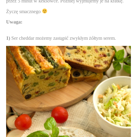
przez 5 minut w keksówce. Później wyjmujemy je na kratkę.
Życzę smacznego
Uwaga:
1)
Ser cheddar możemy zastąpić zwykłym żółtym serem.