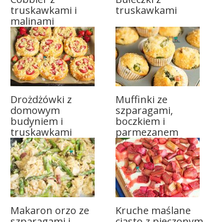
truskawkami i
truskawkami
malinami
Drożdżówki z
Muffinki ze
domowym
szparagami,
budyniem i
boczkiem i
truskawkami
parmezanem
Makaron orzo ze
Kruche maślane
szparagami i
ciasto z pieczonym