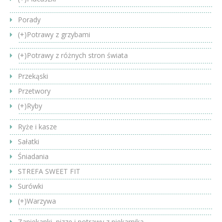
Porady
(+)
Potrawy z grzybami
(+)
Potrawy z różnych stron świata
Przekąski
Przetwory
(+)
Ryby
Ryże i kasze
Sałatki
Śniadania
STREFA SWEET FIT
Surówki
(+)
Warzywa
Zapiekanki, pizze i potrawy z piekarnika