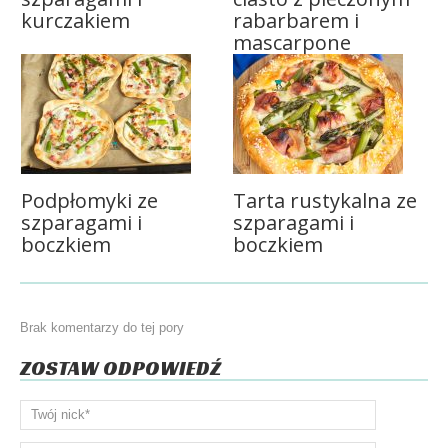
kurczakiem
rabarbarem i
mascarpone
Podpłomyki ze
Tarta rustykalna ze
szparagami i
szparagami i
boczkiem
boczkiem
Brak komentarzy do tej pory
ZOSTAW ODPOWIEDŹ