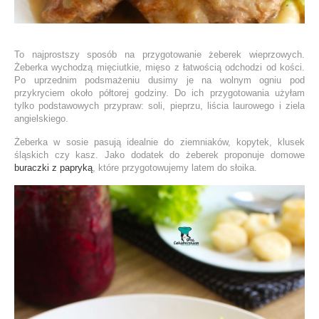
To najprostszy sposób na przygotowanie żeberek wieprzowych.
Żeberka wychodzą mięciutkie, mięso z łatwością odchodzi od kości.
Po uprzednim podsmażeniu dusimy je na wolnym ogniu pod
przykryciem około półtorej godziny. Do ich przygotowania użyłam
tylko podstawowych przypraw: soli, pieprzu, liścia laurowego i ziela
angielskiego.
Żeberka w sosie pasują idealnie do ziemniaków, kopytek, klusek
śląskich czy kasz. Jako dodatek do żeberek proponuje domowe
buraczki z papryką
, które przygotowujemy latem do słoika.