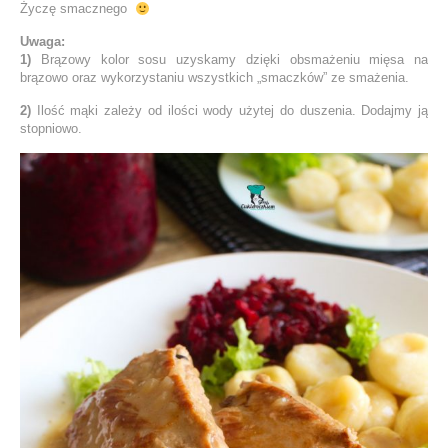
Życzę smacznego
Uwaga:
1)
Brązowy kolor sosu uzyskamy dzięki obsmażeniu mięsa na
brązowo oraz wykorzystaniu wszystkich „smaczków” ze smażenia.
2)
Ilość mąki zależy od ilości wody użytej do duszenia. Dodajmy ją
stopniowo.