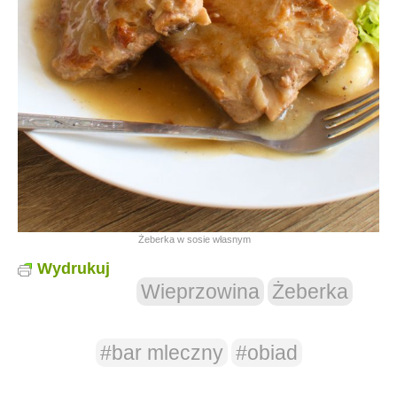
Żeberka w sosie własnym
Wydrukuj
Wieprzowina
Żeberka
#bar mleczny
#obiad