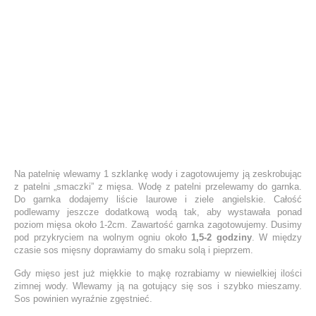
Na patelnię wlewamy 1 szklankę wody i zagotowujemy ją zeskrobując
z patelni „smaczki” z mięsa. Wodę z patelni przelewamy do garnka.
Do garnka dodajemy liście laurowe i ziele angielskie. Całość
podlewamy jeszcze dodatkową wodą tak, aby wystawała ponad
poziom mięsa około 1-2cm. Zawartość garnka zagotowujemy. Dusimy
pod przykryciem na wolnym ogniu około
1,5-2 godziny
. W między
czasie sos mięsny doprawiamy do smaku solą i pieprzem.
Gdy mięso jest już miękkie to mąkę rozrabiamy w niewielkiej ilości
zimnej wody. Wlewamy ją na gotujący się sos i szybko mieszamy.
Sos powinien wyraźnie zgęstnieć.