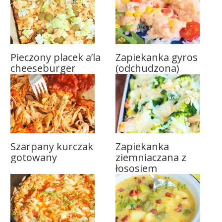
Pieczony placek a’la
Zapiekanka gyros
cheeseburger
(odchudzona)
Szarpany kurczak
Zapiekanka
gotowany
ziemniaczana z
łososiem