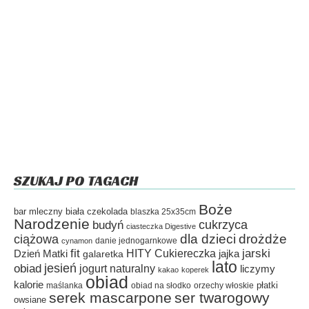
SZUKAJ PO TAGACH
Boże
bar mleczny
biała czekolada
blaszka 25x35cm
Narodzenie
cukrzyca
budyń
ciasteczka Digestive
dla dzieci
drożdże
ciążowa
danie jednogarnkowe
cynamon
fit
HITY Cukiereczka
jarski
Dzień Matki
galaretka
jajka
lato
jesień
obiad
jogurt naturalny
liczymy
kakao
koperek
obiad
kalorie
płatki
maślanka
obiad na słodko
orzechy włoskie
serek mascarpone
ser twarogowy
owsiane