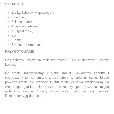
SKŁADNIKI:
1,5 kg żeberek wieprzowych,
2 cebule,
2 liście laurowe,
4 ziela angielskie,
1-2 łyżki mąki,
Sól,
Pieprz,
Smalec do smażenia
PRZYGOTOWANIE:
Pas żeberek kroimy na mniejsze części. Cebule obieramy i kroimy
kostkę.
Na patelni rozgrzewamy 1 łyżkę smalcu. Wkładamy żeberka i
obsmażamy je na rumiano z obu stron na średnim ogniu. Mięso
powinno zrobić się brązowe z obu stron. Żeberka przekładamy do
większego garnka. Na tłuszcz pozostały po smażeniu mięsa
wkładamy cebule. Smażymy ją kilka minut aż się zeszkli.
Przekładamy ją do mięsa.