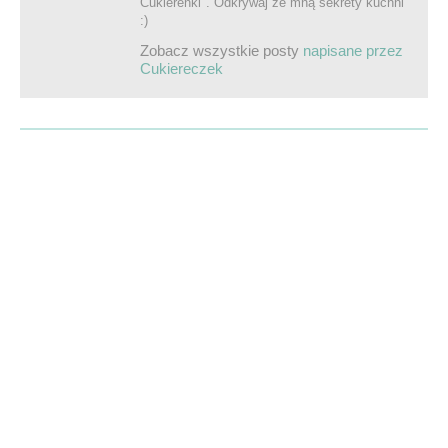
Cukierenki". Odkrywaj ze mną sekrety kuchni
:)
Zobacz wszystkie posty
napisane przez
Cukiereczek