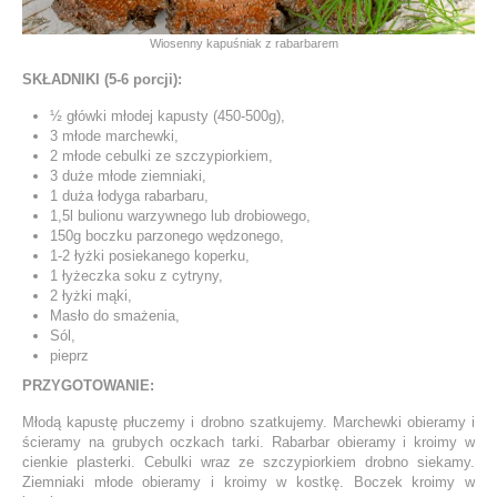
Wiosenny kapuśniak z rabarbarem
SKŁADNIKI (5-6 porcji):
½ główki młodej kapusty (450-500g),
3 młode marchewki,
2 młode cebulki ze szczypiorkiem,
3 duże młode ziemniaki,
1 duża łodyga rabarbaru,
1,5l bulionu warzywnego lub drobiowego,
150g boczku parzonego wędzonego,
1-2 łyżki posiekanego koperku,
1 łyżeczka soku z cytryny,
2 łyżki mąki,
Masło do smażenia,
Sól,
pieprz
PRZYGOTOWANIE:
Młodą kapustę płuczemy i drobno szatkujemy. Marchewki obieramy i
ścieramy na grubych oczkach tarki. Rabarbar obieramy i kroimy w
cienkie plasterki. Cebulki wraz ze szczypiorkiem drobno siekamy.
Ziemniaki młode obieramy i kroimy w kostkę. Boczek kroimy w