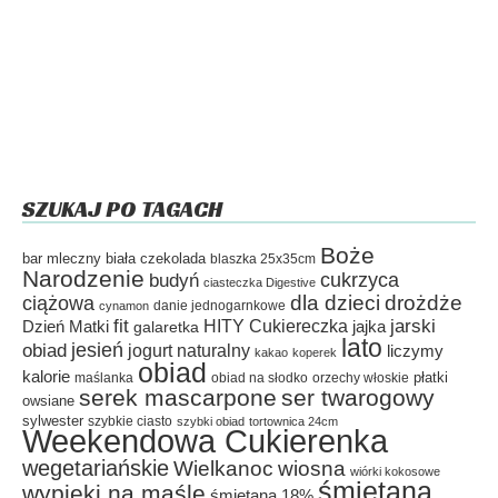
SZUKAJ PO TAGACH
Boże
bar mleczny
biała czekolada
blaszka 25x35cm
Narodzenie
cukrzyca
budyń
ciasteczka Digestive
dla dzieci
drożdże
ciążowa
danie jednogarnkowe
cynamon
fit
HITY Cukiereczka
jarski
Dzień Matki
galaretka
jajka
lato
jesień
obiad
jogurt naturalny
liczymy
kakao
koperek
obiad
kalorie
płatki
maślanka
obiad na słodko
orzechy włoskie
serek mascarpone
ser twarogowy
owsiane
sylwester
szybkie ciasto
szybki obiad
tortownica 24cm
Weekendowa Cukierenka
wegetariańskie
Wielkanoc
wiosna
wiórki kokosowe
śmietana
wypieki na maśle
śmietana 18%