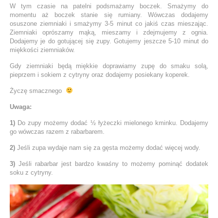
W tym czasie na patelni podsmażamy boczek. Smażymy do
momentu aż boczek stanie się rumiany. Wówczas dodajemy
osuszone ziemniaki i smażymy 3-5 minut co jakiś czas mieszając.
Ziemniaki oprószamy mąką, mieszamy i zdejmujemy z ognia.
Dodajemy je do gotującej się zupy. Gotujemy jeszcze 5-10 minut do
miękkości ziemniaków.
Gdy ziemniaki będą miękkie doprawiamy zupę do smaku solą,
pieprzem i sokiem z cytryny oraz dodajemy posiekany koperek.
Życzę smacznego
Uwaga:
1)
Do zupy możemy dodać ½ łyżeczki mielonego kminku. Dodajemy
go wówczas razem z rabarbarem.
2)
Jeśli zupa wydaje nam się za gęsta możemy dodać więcej wody.
3)
Jeśli rabarbar jest bardzo kwaśny to możemy pominąć dodatek
soku z cytryny.