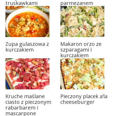
truskawkami
parmezanem
Zupa gulaszowa z
Makaron orzo ze
kurczakiem
szparagami i
kurczakiem
Kruche maślane
Pieczony placek a’la
ciasto z pieczonym
cheeseburger
rabarbarem i
mascarpone