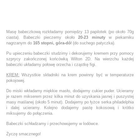
Masę babeczkową rozkładamy pomiędzy 13 papilotek (po około 70g
ciasta). Babeczki pieczemy około
20-23 minuty
w piekarniku
nagrzanym do
165 stopni, góra-dó
ł (do suchego patyczka).
Pu upieczeniu babeczki studzimy i dekorujemy kremem przy pomocy
szprycy zakończonej końcówką Wilton 2D. Na wierzchu każdej
babeczki układamy połowę orzecha i cząstkę figi.
KREM:
Wszystkie składniki na krem powinny być w temperaturze
pokojowej.
Do miski wkładamy miękkie masło, dodajemy cukier puder. Ucieramy
je razem mikserem przez kilka minut do uzyskania jasnej i puszystej
masy maślanej (około 5 minut). Dodajemy po łyżce serka philadelphia
i dalej ucieramy. Kolejno dodajemy pastę kokosową i krótko
miksujemy do połączenia.
Babeczki schładzamy i przechowujemy w lodówce.
Życzę smacznego!