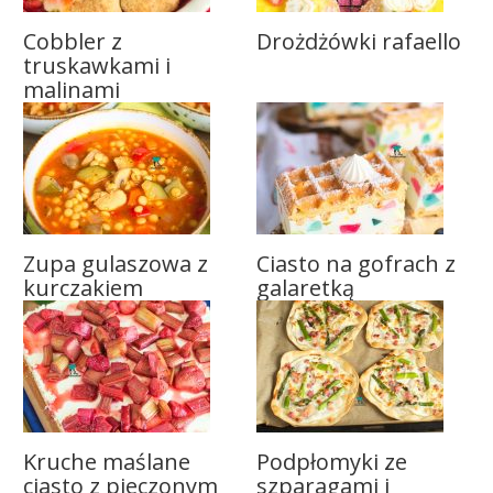
Cobbler z
Drożdżówki rafaello
truskawkami i
malinami
Zupa gulaszowa z
Ciasto na gofrach z
kurczakiem
galaretką
Kruche maślane
Podpłomyki ze
ciasto z pieczonym
szparagami i