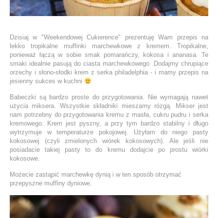
Dzisiaj w "Weekendowej Cukierence" prezentuję Wam przepis na
lekko tropikalne muffinki marchewkowe z kremem. Tropikalne,
ponieważ łączą w sobie smak pomarańczy, kokosa i ananasa. Te
smaki idealnie pasują do ciasta marchewkowego. Dodajmy chrupiące
orzechy i słono-słodki krem z serka philadelphia - i mamy przepis na
jesienny sukces w kuchni
Babeczki są bardzo proste do przygotowania. Nie wymagają nawet
użycia miksera. Wszystkie składniki mieszamy rózgą. Mikser jest
nam potrzebny do przygotowania kremu z masła, cukru pudru i serka
kremowego. Krem jest pyszny, a przy tym bardzo stabilny i długo
wytrzymuje w temperaturze pokojowej. Użyłam do niego pasty
kokosowej (czyli zmielonych wiórek kokosowych). Ale jeśli nie
posiadacie takiej pasty to do kremu dodajcie po prostu wiórki
kokosowe.
Możecie zastąpić marchewkę dynią i w ten sposób otrzymać
przepyszne muffiny dyniowe.