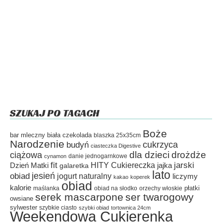
SZUKAJ PO TAGACH
Boże
bar mleczny
biała czekolada
blaszka 25x35cm
Narodzenie
cukrzyca
budyń
ciasteczka Digestive
dla dzieci
drożdże
ciążowa
danie jednogarnkowe
cynamon
fit
HITY Cukiereczka
jarski
Dzień Matki
galaretka
jajka
lato
jesień
obiad
jogurt naturalny
liczymy
kakao
koperek
obiad
kalorie
płatki
maślanka
obiad na słodko
orzechy włoskie
serek mascarpone
ser twarogowy
owsiane
sylwester
szybkie ciasto
szybki obiad
tortownica 24cm
Weekendowa Cukierenka