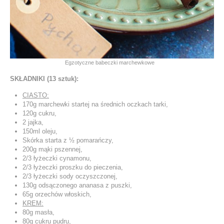
Egzotyczne babeczki marchewkowe
SKŁADNIKI (13 sztuk):
CIASTO:
170g marchewki startej na średnich oczkach tarki,
120g cukru,
2 jajka,
150ml oleju,
Skórka starta z ½ pomarańczy,
200g mąki pszennej,
2/3 łyżeczki cynamonu,
2/3 łyżeczki proszku do pieczenia,
2/3 łyżeczki sody oczyszczonej,
130g odsączonego ananasa z puszki,
65g orzechów włoskich,
KREM:
80g masła,
80g cukru pudru,