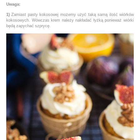
Uwaga:
1)
Zamiast pasty kokosowej możemy użyć taką samą ilość wiórków
kokosowych. Wówczas krem należy nakładać łyżką ponieważ wiórki
będą zapychać szprycę.