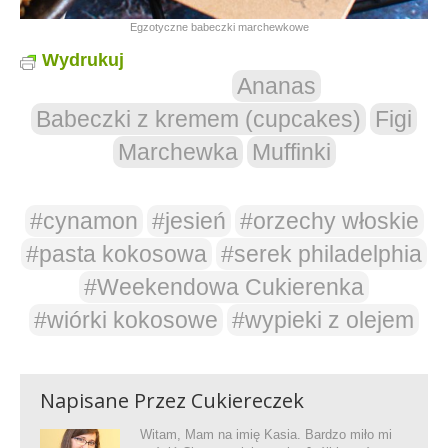
Egzotyczne babeczki marchewkowe
Wydrukuj
Ananas
Babeczki z kremem (cupcakes)
Figi
Marchewka
Muffinki
#cynamon
#jesień
#orzechy włoskie
#pasta kokosowa
#serek philadelphia
#Weekendowa Cukierenka
#wiórki kokosowe
#wypieki z olejem
Napisane Przez
Cukiereczek
Witam, Mam na imię Kasia. Bardzo miło mi