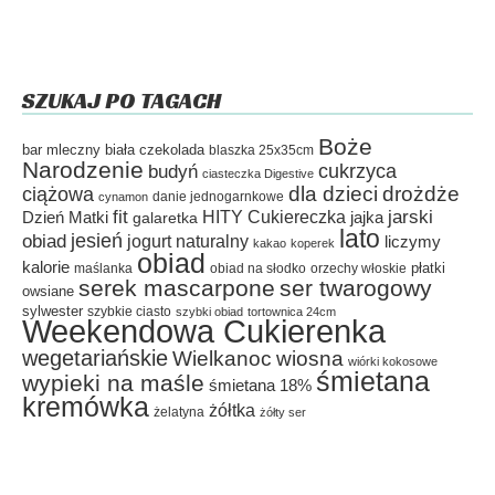
SZUKAJ PO TAGACH
Boże
bar mleczny
biała czekolada
blaszka 25x35cm
Narodzenie
cukrzyca
budyń
ciasteczka Digestive
dla dzieci
drożdże
ciążowa
danie jednogarnkowe
cynamon
fit
HITY Cukiereczka
jarski
Dzień Matki
galaretka
jajka
lato
jesień
obiad
jogurt naturalny
liczymy
kakao
koperek
obiad
kalorie
płatki
maślanka
obiad na słodko
orzechy włoskie
serek mascarpone
ser twarogowy
owsiane
sylwester
szybkie ciasto
szybki obiad
tortownica 24cm
Weekendowa Cukierenka
wegetariańskie
Wielkanoc
wiosna
wiórki kokosowe
śmietana
wypieki na maśle
śmietana 18%
kremówka
żółtka
żelatyna
żółty ser