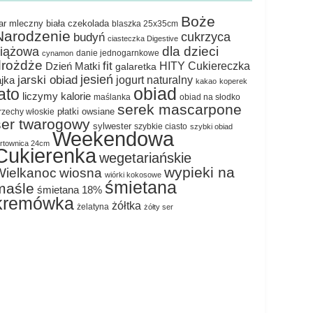
Boże
ar mleczny
biała czekolada
blaszka 25x35cm
Narodzenie
cukrzyca
budyń
ciasteczka Digestive
dla dzieci
ciążowa
danie jednogarnkowe
cynamon
drożdże
fit
HITY Cukiereczka
Dzień Matki
galaretka
jesień
jarski obiad
jogurt naturalny
ajka
kakao
koperek
obiad
lato
liczymy kalorie
maślanka
obiad na słodko
serek mascarpone
płatki owsiane
rzechy włoskie
ser twarogowy
sylwester
szybkie ciasto
szybki obiad
Weekendowa
ortownica 24cm
Cukierenka
wegetariańskie
wypieki na
Wielkanoc
wiosna
wiórki kokosowe
śmietana
maśle
śmietana 18%
kremówka
żółtka
żelatyna
żółty ser