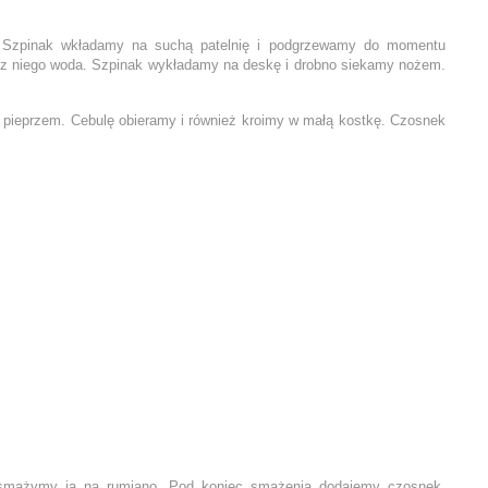
. Szpinak wkładamy na suchą patelnię i podgrzewamy do momentu
 z niego woda. Szpinak wykładamy na deskę i drobno siekamy nożem.
 pieprzem. Cebulę obieramy i również kroimy w małą kostkę. Czosnek
i smażymy ją na rumiano. Pod koniec smażenia dodajemy czosnek.