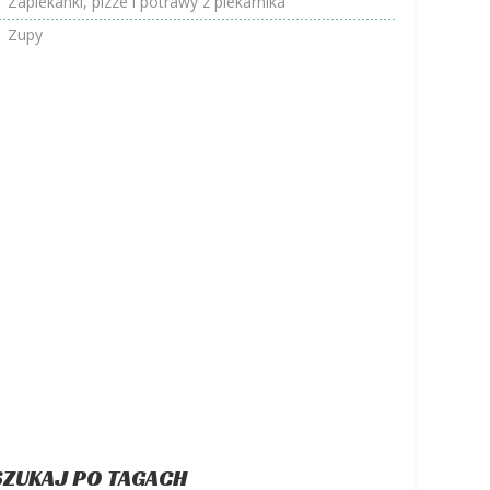
Zapiekanki, pizze i potrawy z piekarnika
Zupy
SZUKAJ PO TAGACH