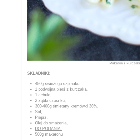
Makaron z kurczak
SKŁADNIKI:
450g świeżego szpinaku,
1 podwójna pierś z kurczaka,
1 cebula,
2 ząbki czosnku,
300-400g śmietany kremówki 36%,
Sól,
Pieprz,
Olej do smażenia,
DO PODANIA:
500g makaronu