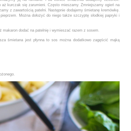
aż kurczak się zarumieni. Często mieszamy. Zmniejszamy ogień na
szamy z zawartością patelni. Następnie dodajemy śmietanę kremówkę.
pieprzem. Można dołożyć do niego także szczyptę słodkiej papryki i
 makaron dodać na patelnię i wymieszać razem z sosem.
sza śmietana jest płynna to sos można dodatkowo zagęścić mąką
ożonego.