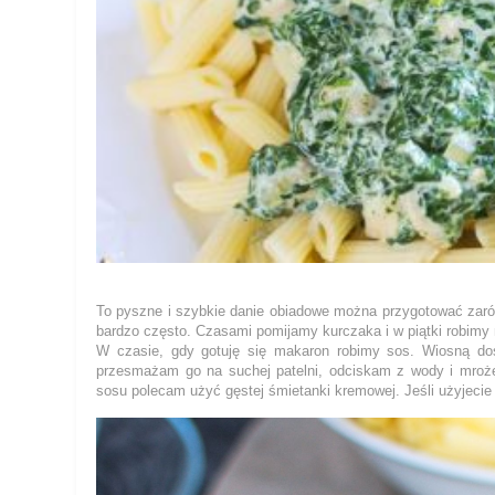
To pyszne i szybkie danie obiadowe można przygotować zaró
bardzo często. Czasami pomijamy kurczaka i w piątki robimy 
W czasie, gdy gotuję się makaron robimy sos. Wiosną do
przesmażam go na suchej patelni, odciskam z wody i mrożę
sosu polecam użyć gęstej śmietanki kremowej. Jeśli użyjecie