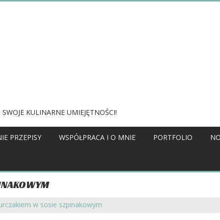
 SWOJE KULINARNE UMIEJĘTNOŚCI!
IE PRZEPISY
WSPÓŁPRACA I O MNIE
PORTFOLIO
NO
PINAKOWYM
urczakiem w sosie szpinakowym