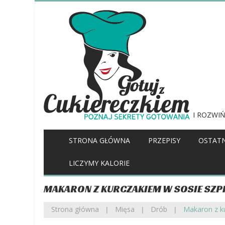
I ROZWIŃ
STRONA GŁÓWNA
PRZEPISY
OSTATN
LICZYMY KALORIE
MAKARON Z KURCZAKIEM W SOSIE SZ
Strona główna
Mięsa
Drób
Makaron z k