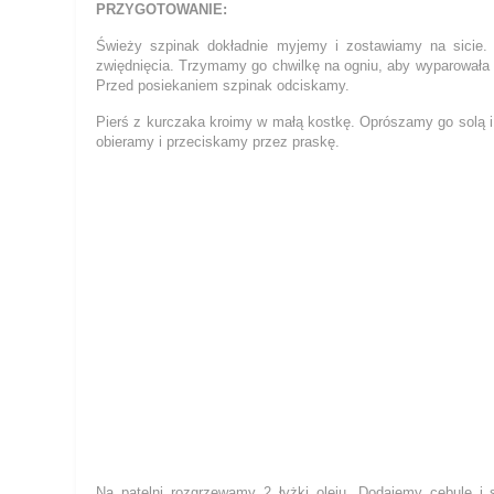
PRZYGOTOWANIE:
Świeży szpinak dokładnie myjemy i zostawiamy na sicie
zwiędnięcia. Trzymamy go chwilkę na ogniu, aby wyparowała
Przed posiekaniem szpinak odciskamy.
Pierś z kurczaka kroimy w małą kostkę. Oprószamy go solą i
obieramy i przeciskamy przez praskę.
Na patelni rozgrzewamy 2 łyżki oleju. Dodajemy cebulę 