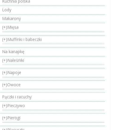
Kuchnia polska
Lody
Makarony
(+)
Mięsa
(+)
Muffinki i babeczki
Na kanapkę
(+)
Naleśniki
(+)
Napoje
(+)
Owoce
Pączki i racuchy
(+)
Pieczywo
(+)
Pierogi
(+)
Placuszki