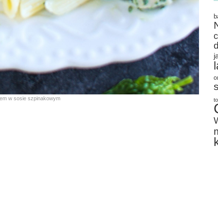
b
j
o
iem w sosie szpinakowym
t