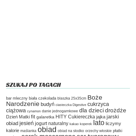
SZUKAJ PO TAGACH
Boże
bar mleczny
biała czekolada
blaszka 25x35cm
Narodzenie
cukrzyca
budyń
ciasteczka Digestive
dla dzieci
drożdże
ciążowa
danie jednogarnkowe
cynamon
fit
HITY Cukiereczka
jarski
Dzień Matki
galaretka
jajka
lato
jesień
obiad
jogurt naturalny
liczymy
kakao
koperek
obiad
kalorie
płatki
maślanka
obiad na słodko
orzechy włoskie