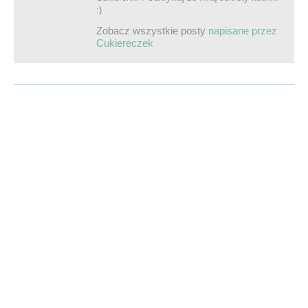
:)
Zobacz wszystkie posty
napisane przez
Cukiereczek