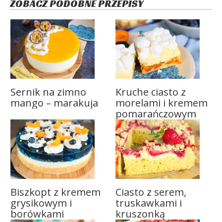
ZOBACZ PODOBNE PRZEPISY
Sernik na zimno
Kruche ciasto z
mango – marakuja
morelami i kremem
pomarańczowym
Biszkopt z kremem
Ciasto z serem,
grysikowym i
truskawkami i
borówkami
kruszonką