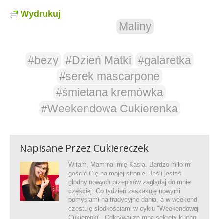
Wydrukuj
Maliny
#bezy
#Dzień Matki
#galaretka
#serek mascarpone
#śmietana kremówka
#Weekendowa Cukierenka
Napisane Przez
Cukiereczek
Witam, Mam na imię Kasia. Bardzo miło mi
gościć Cię na mojej stronie. Jeśli jesteś
głodny nowych przepisów zaglądaj do mnie
częściej. Co tydzień zaskakuję nowymi
pomysłami na tradycyjne dania, a w weekend
częstuję słodkościami w cyklu "Weekendowej
Cukierenki". Odkrywaj ze mną sekrety kuchni