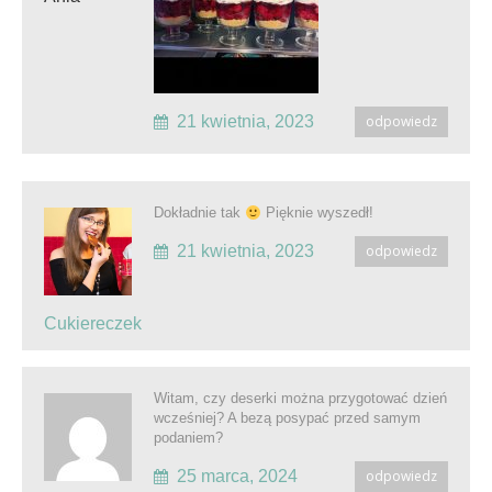
21 kwietnia, 2023
odpowiedz
Dokładnie tak
Pięknie wyszedł!
21 kwietnia, 2023
odpowiedz
Cukiereczek
Witam, czy deserki można przygotować dzień
wcześniej? A bezą posypać przed samym
podaniem?
25 marca, 2024
odpowiedz