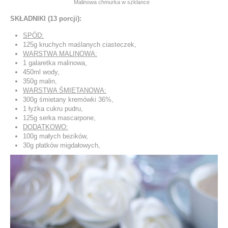
Malinowa chmurka w szklance
SKŁADNIKI (13 porcji):
SPÓD:
125g kruchych maślanych ciasteczek,
WARSTWA MALINOWA:
1 galaretka malinowa,
450ml wody,
350g malin,
WARSTWA ŚMIETANOWA:
300g śmietany kremówki 36%,
1 łyżka cukru pudru,
125g serka mascarpone,
DODATKOWO:
100g małych bezików,
30g płatków migdałowych,