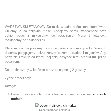
WARSTWA ŚMIETANOWA:
Do miski wkładamy śmietanę kremówkę.
Ubijamy ją na sztywną masę. Dodajemy serek mascarpone oraz
cukier puder i miksujemy do połączenia. Masę śmietanową
rozkładamy do szklaneczek.
Płatki migdałowe prażymy na suchej patelni na rumiany kolor. Wierzch
deserów posypujemy pokruszonymi bezami i płatkami migdałów. Aby
bezy nie zmiękły od kremu najlepiej posypać nimi deserki tuż przed
podaniem.
Deser chłodzimy w lodówce przez co najmniej 2 godziny.
Życzę smacznego!
Uwaga:
Deser malinowa chmurka idealnie sprawdza się na
słodkich
stołach
.
Deser malinowa chmurka