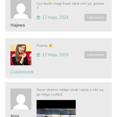
Czy beziki mogę kupić takie mini już gotowe
?
17 maja, 2024
odpowiedz
Hajewa
Pewnie
17 maja, 2024
odpowiedz
Cukiereczek
Deser idealnie oddaje smak ciasta a robi się
go mega szybko!
Ania