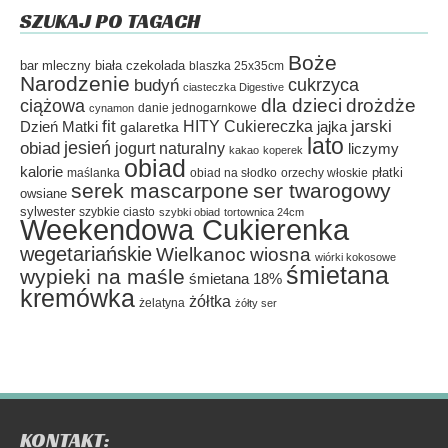
SZUKAJ PO TAGACH
Boże
bar mleczny
biała czekolada
blaszka 25x35cm
Narodzenie
cukrzyca
budyń
ciasteczka Digestive
dla dzieci
drożdże
ciążowa
danie jednogarnkowe
cynamon
fit
HITY Cukiereczka
jarski
Dzień Matki
galaretka
jajka
lato
jesień
obiad
jogurt naturalny
liczymy
kakao
koperek
obiad
kalorie
płatki
maślanka
obiad na słodko
orzechy włoskie
serek mascarpone
ser twarogowy
owsiane
sylwester
szybkie ciasto
szybki obiad
tortownica 24cm
Weekendowa Cukierenka
wegetariańskie
Wielkanoc
wiosna
wiórki kokosowe
śmietana
wypieki na maśle
śmietana 18%
kremówka
żółtka
żelatyna
żółty ser
KONTAKT: