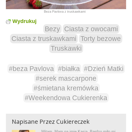
Beza Pavlova z truskawkami
Wydrukuj
Bezy
Ciasta z owocami
Ciasta z truskawkami
Torty bezowe
Truskawki
#beza Pavlova
#białka
#Dzień Matki
#serek mascarpone
#śmietana kremówka
#Weekendowa Cukierenka
Napisane Przez
Cukiereczek
Witam, Mam na imię Kasia. Bardzo miło mi