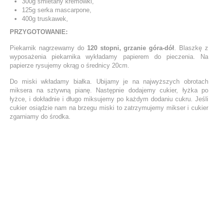
300g śmietany kremówki,
125g serka mascarpone,
400g truskawek,
PRZYGOTOWANIE:
Piekarnik nagrzewamy do
120 stopni, grzanie góra-dół
. Blaszkę z
wyposażenia piekarnika wykładamy papierem do pieczenia. Na
papierze rysujemy okrąg o średnicy 20cm.
Do miski wkładamy białka. Ubijamy je na najwyższych obrotach
miksera na sztywną pianę. Następnie dodajemy cukier, łyżka po
łyżce, i dokładnie i długo miksujemy po każdym dodaniu cukru. Jeśli
cukier osiądzie nam na brzegu miski to zatrzymujemy mikser i cukier
zgarniamy do środka.