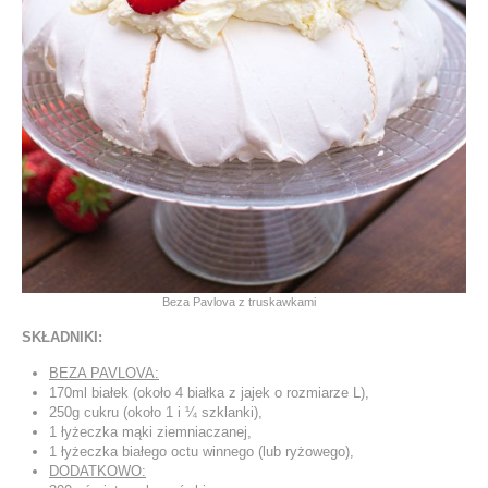
Beza Pavlova z truskawkami
SKŁADNIKI:
BEZA PAVLOVA:
170ml białek (około 4 białka z jajek o rozmiarze L),
250g cukru (około 1 i ¼ szklanki),
1 łyżeczka mąki ziemniaczanej,
1 łyżeczka białego octu winnego (lub ryżowego),
DODATKOWO: