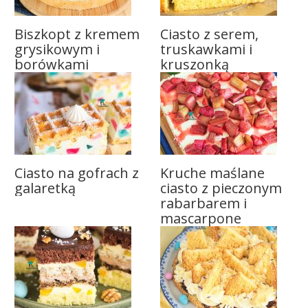
Biszkopt z kremem
Ciasto z serem,
grysikowym i
truskawkami i
borówkami
kruszonką
Ciasto na gofrach z
Kruche maślane
galaretką
ciasto z pieczonym
rabarbarem i
mascarpone