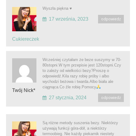
Wyszła piękna ♥️
17 września, 2023
odpowiedz
Cukiereczek
Wcześniej czytałam że beze suszymy w 70-
80stopni.W tym przepisie jest 120stopni.Czy
to zależy od wielkości bezy?Proszę o
odpowiedź.Kila razy robię próby i albo
wychodzi beżowa i twarda.Albo biała ale
ciągnąca.Co źle robię.Pomocy
Twój Nick*
27 stycznia, 2024
odpowiedz
Są różne metody suszenia bezy. Niektórzy
używają funkcji góra-dół, a niektórzy
termoobieg. Nie każdy piekarnik niestety