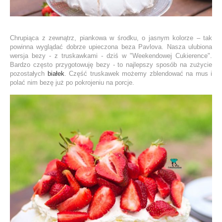
Chrupiąca z zewnątrz, piankowa w środku, o jasnym kolorze – tak
powinna wyglądać dobrze upieczona beza Pavlova. Nasza ulubiona
wersja bezy - z truskawkami - dziś w "Weekendowej Cukierence".
Bardzo często przygotowuję bezy - to najlepszy sposób na zużycie
pozostałych
białek
. Część truskawek możemy zblendować na mus i
polać nim bezę już po pokrojeniu na porcje.