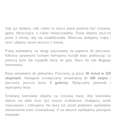
Gdy już dodamy cały cukier to nasza piana powinna być sztywna,
gęsta, błyszcząca, a cukier niewyczuwalny. Pianę ubijamy jeszcze
przez 3 minuty, aby się ustabilizowała. Wówczas dodajemy mąkę i
ocet i ubijamy razem jeszcze 1 minutę.
Pianę wykładamy na okrąg narysowany na papierze do pieczenia.
Kilkoma sprawnymi ruchami formujemy kształt bezy podnosząc za
pomocą łyżki lub szpatułki bezę do góry. Beza nie lubi długiego
formowania.
Bezę wstawiamy do piekarnika. Pieczemy ją przez
30 minut w 120
stopniach
. Następnie zmniejszamy temperaturę do
100 stopni
i
pieczemy jeszcze przez
3 godziny
. Wyłączamy piekarnik i
wyjmujemy bezę.
Śmietanę kremówkę ubijamy na sztywną masę. Aby kremówka
dobrze się ubiła musi być mocno schłodzona. Dodajemy serek
mascarpone i miksujemy Na bezę tuż przed podaniem wykładamy
równomiernie krem śmietankowy. A na wierzch wykładamy pokrojone
truskawki.