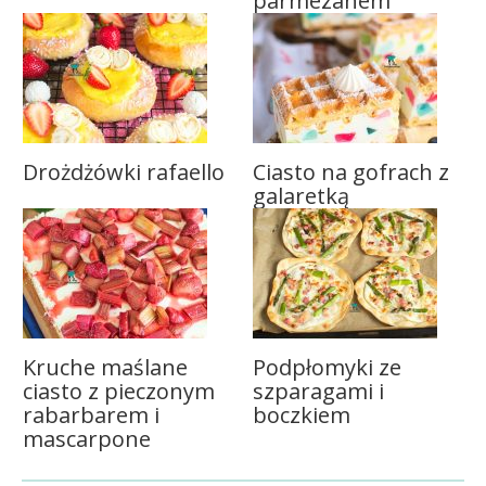
parmezanem
Drożdżówki rafaello
Ciasto na gofrach z
galaretką
Kruche maślane
Podpłomyki ze
ciasto z pieczonym
szparagami i
rabarbarem i
boczkiem
mascarpone