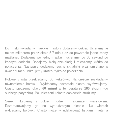
Do miski wkładamy miękkie masło i dodajemy cukier. Ucieramy je
razem mikserem przez około 5-7 minut aż do powstanie jasnej masy
maślanej. Dodajemy po jednym jajku i ucieramy po 30 sekund po
każdym dodaniu. Dodajemy białą czekoladę i mieszamy krótko do
połączenia. Następnie dodajemy suche składniki oraz śmietanę w
dwóch turach. Miksujemy krótko, tylko do połączenia.
Połowę ciasta przekładamy do keksówki. Na cieście rozkładamy
równomiernie borówki. Wykładamy pozostałe ciasto, wyrównujemy.
Ciasto pieczemy około
60 minut
w temperaturze
180 stopni
(do
suchego patyczka). Po upieczeniu ciasto całkowicie studzimy.
Serek miksujemy z cukrem pudrem i aromatem waniliowym.
Rozsmarowujemy go na wystudzonym cieście. Na wierzch
wykładamy borówki. Ciasto możemy udekorować listkami mięty, a