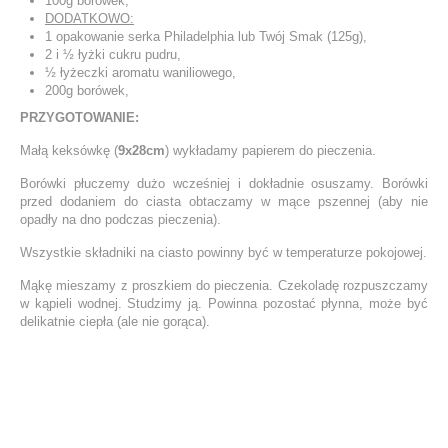
100g borówek,
DODATKOWO:
1 opakowanie serka Philadelphia lub Twój Smak (125g),
2 i ½ łyżki cukru pudru,
½ łyżeczki aromatu waniliowego,
200g borówek,
PRZYGOTOWANIE:
Małą keksówkę (
9x28cm
) wykładamy papierem do pieczenia.
Borówki płuczemy dużo wcześniej i dokładnie osuszamy. Borówki
przed dodaniem do ciasta obtaczamy w mące pszennej (aby nie
opadły na dno podczas pieczenia).
Wszystkie składniki na ciasto powinny być w temperaturze pokojowej.
Mąkę mieszamy z proszkiem do pieczenia. Czekoladę rozpuszczamy
w kąpieli wodnej. Studzimy ją. Powinna pozostać płynna, może być
delikatnie ciepła (ale nie gorąca).