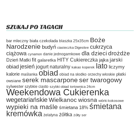
SZUKAJ PO TAGACH
Boże
bar mleczny
biała czekolada
blaszka 25x35cm
Narodzenie
cukrzyca
budyń
ciasteczka Digestive
dla dzieci
drożdże
ciążowa
danie jednogarnkowe
cynamon
fit
HITY Cukiereczka
jarski
Dzień Matki
galaretka
jajka
lato
jesień
obiad
jogurt naturalny
liczymy
kakao
koperek
obiad
kalorie
płatki
maślanka
obiad na słodko
orzechy włoskie
serek mascarpone
ser twarogowy
owsiane
sylwester
szybkie ciasto
szybki obiad
tortownica 24cm
Weekendowa Cukierenka
wegetariańskie
Wielkanoc
wiosna
wiórki kokosowe
śmietana
wypieki na maśle
śmietana 18%
kremówka
żółtka
żelatyna
żółty ser