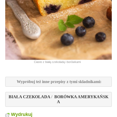
Ciasto z białą czekoladą i borówkami
 Wypróbuj też inne przepisy z tymi składnikami:
BIAŁA CZEKOLADA 
/  
BORÓWKA AMERYKAŃSK
A
Wydrukuj