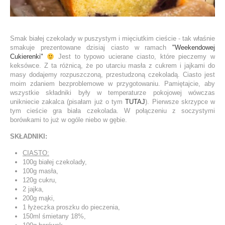
Smak białej czekolady w puszystym i mięciutkim cieście - tak właśnie
smakuje prezentowane dzisiaj ciasto w ramach
"Weekendowej
Cukierenki"
Jest to typowo ucierane ciasto, które pieczemy w
keksówce. Z ta różnicą, że po utarciu masła z cukrem i jajkami do
masy dodajemy rozpuszczoną, przestudzoną czekoladą. Ciasto jest
moim zdaniem bezproblemowe w przygotowaniu. Pamiętajcie, aby
wszystkie składniki były w temperaturze pokojowej wówczas
unikniecie zakalca (pisałam już o tym
TUTAJ
). Pierwsze skrzypce w
tym cieście gra biała czekolada. W połączeniu z soczystymi
borówkami to już w ogóle niebo w gębie.
SKŁADNIKI:
CIASTO:
100g białej czekolady,
100g masła,
120g cukru,
2 jajka,
200g mąki,
1 łyżeczka proszku do pieczenia,
150ml śmietany 18%,