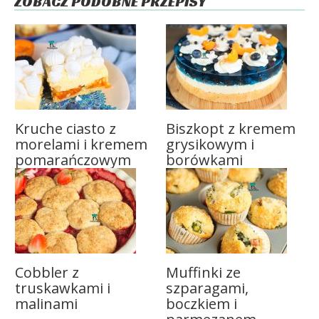
ZOBACZ PODOBNE PRZEPISY
Kruche ciasto z
Biszkopt z kremem
morelami i kremem
grysikowym i
pomarańczowym
borówkami
Cobbler z
Muffinki ze
truskawkami i
szparagami,
malinami
boczkiem i