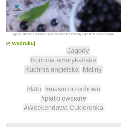
Jagody i maliny zapiekane pod owsianą kruszonką z masłem orzechowym
Wydrukuj
Jagody
Kuchnia amerykańska
Kuchnia angielska
Maliny
#lato
#masło orzechowe
#płatki owsiane
#Weekendowa Cukierenka