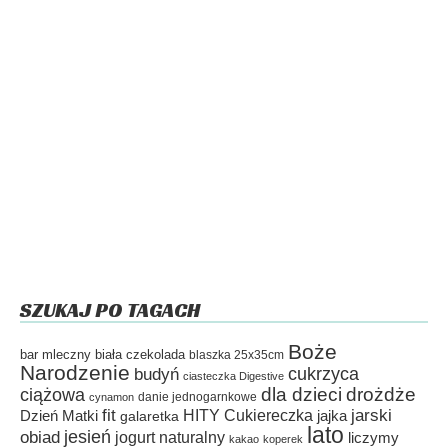
SZUKAJ PO TAGACH
Boże
bar mleczny
biała czekolada
blaszka 25x35cm
Narodzenie
cukrzyca
budyń
ciasteczka Digestive
dla dzieci
drożdże
ciążowa
danie jednogarnkowe
cynamon
fit
HITY Cukiereczka
jarski
Dzień Matki
galaretka
jajka
lato
jesień
obiad
jogurt naturalny
liczymy
kakao
koperek