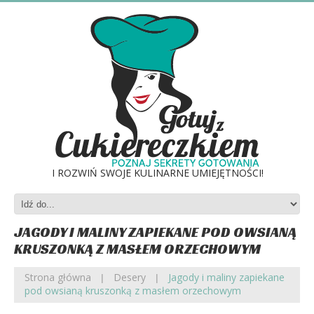
I ROZWIŃ SWOJE KULINARNE UMIEJĘTNOŚCI!
JAGODY I MALINY ZAPIEKANE POD OWSIANĄ
KRUSZONKĄ Z MASŁEM ORZECHOWYM
Strona główna
Desery
Jagody i maliny zapiekane
pod owsianą kruszonką z masłem orzechowym