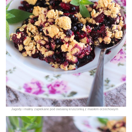
Jagody i maliny zapiekane pod owsianą kruszonką z masłem orzechowym