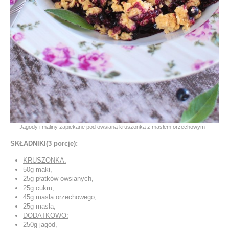
Jagody i maliny zapiekane pod owsianą kruszonką z masłem orzechowym
SKŁADNIKI(3 porcje):
KRUSZONKA:
50g mąki,
25g płatków owsianych,
25g cukru,
45g masła orzechowego,
25g masła,
DODATKOWO:
250g jagód,