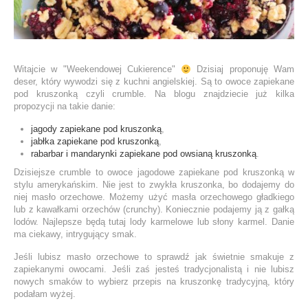
Witajcie w "Weekendowej Cukierence"
Dzisiaj proponuję Wam
deser, który wywodzi się z kuchni angielskiej. Są to owoce zapiekane
pod kruszonką czyli crumble. Na blogu znajdziecie już kilka
propozycji na takie danie:
jagody zapiekane pod kruszonką
,
jabłka zapiekane pod kruszonką
,
rabarbar i mandarynki zapiekane pod owsianą kruszonką
.
Dzisiejsze crumble to owoce jagodowe zapiekane pod kruszonką w
stylu amerykańskim. Nie jest to zwykła kruszonka, bo dodajemy do
niej masło orzechowe. Możemy użyć masła orzechowego gładkiego
lub z kawałkami orzechów (crunchy). Koniecznie podajemy ją z gałką
lodów. Najlepsze będą tutaj lody karmelowe lub słony karmel. Danie
ma ciekawy, intrygujący smak.
Jeśli lubisz masło orzechowe to sprawdź jak świetnie smakuje z
zapiekanymi owocami. Jeśli zaś jesteś tradycjonalistą i nie lubisz
nowych smaków to wybierz przepis na kruszonkę tradycyjną, który
podałam wyżej.