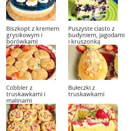
Biszkopt z kremem
Puszyste ciasto z
grysikowym i
budyniem, jagodami
borówkami
i kruszonką
Cobbler z
Bułeczki z
truskawkami i
truskawkami
malinami