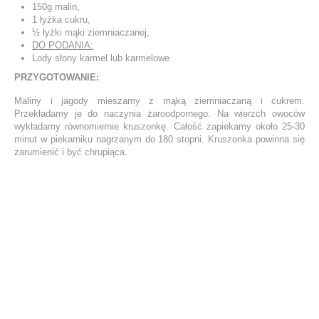
150g malin,
1 łyżka cukru,
½ łyżki mąki ziemniaczanej,
DO PODANIA:
Lody słony karmel lub karmelowe
PRZYGOTOWANIE:
Maliny i jagody mieszamy z mąką ziemniaczaną i cukrem.
Przekładamy je do naczynia żaroodpornego. Na wierzch owoców
wykładamy równomiernie kruszonkę. Całość zapiekamy około 25-30
minut w piekarniku nagrzanym do 180 stopni. Kruszonka powinna się
zarumienić i być chrupiąca.