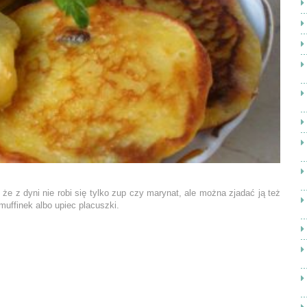
, że z dyni nie robi się tylko zup czy marynat, ale można zjadać ją też
uffinek albo upiec placuszki.