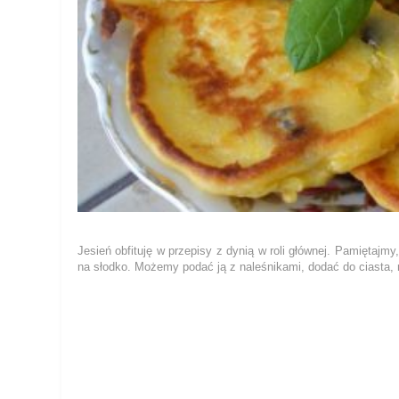
Jesień obfituję w przepisy z dynią w roli głównej. Pamiętajmy
na słodko. Możemy podać ją z naleśnikami, dodać do ciasta, m