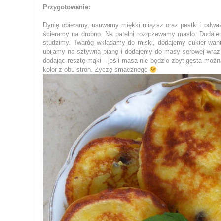
Przygotowanie:
Dynię obieramy, usuwamy miękki miąższ oraz pestki i odważ
ścieramy na drobno. Na patelni rozgrzewamy masło. Dodajem
studzimy. Twaróg wkładamy do miski, dodajemy cukier wanili
ubijamy na sztywną pianę i dodajemy do masy serowej wraz
dodając resztę mąki - jeśli masa nie będzie zbyt gęsta moż
kolor z obu stron. Życzę smacznego