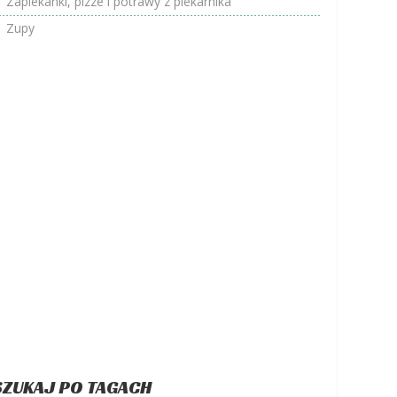
Zapiekanki, pizze i potrawy z piekarnika
Zupy
SZUKAJ PO TAGACH