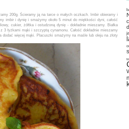
b
amy 200g. Ścieramy ją na tarce o małych oczkach. Imbir obieramy i
y imbir i dynię i smażymy około 5 minut do miękkości dyni, całość
owy, cukier, żółtka i ostudzoną dynię - dokładnie mieszamy. Białka
 z 3 łyżkami mąki i szczyptą cynamonu. Całość dokładnie mieszamy
j
na dodać więcej mąki. Placuszki smażymy na maśle lub oleju na złoty
o
t