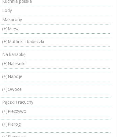
Kuchnia polska
Lody
Makarony
(+)
Mięsa
(+)
Muffinki i babeczki
Na kanapkę
(+)
Naleśniki
(+)
Napoje
(+)
Owoce
Pączki i racuchy
(+)
Pieczywo
(+)
Pierogi
(+)
Placuszki