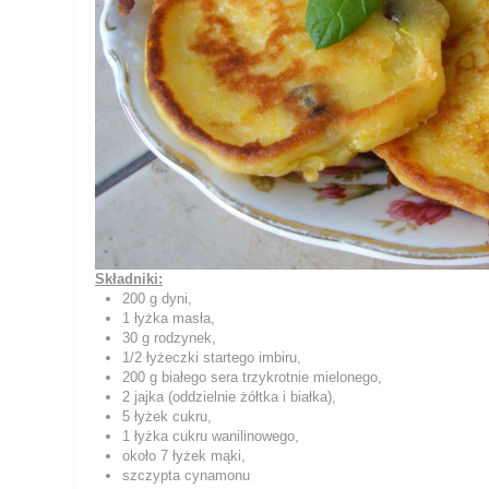
Składniki:
200 g dyni,
1 łyżka masła,
30 g rodzynek,
1/2 łyżeczki startego imbiru,
200 g białego sera trzykrotnie mielonego,
2 jajka (oddzielnie żółtka i białka),
5 łyżek cukru,
1 łyżka cukru wanilinowego,
około 7 łyżek mąki,
szczypta cynamonu