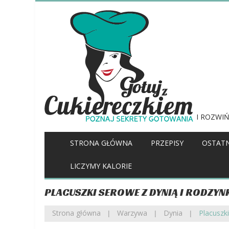
I ROZWIŃ
STRONA GŁÓWNA
PRZEPISY
OSTATN
LICZYMY KALORIE
PLACUSZKI SEROWE Z DYNIĄ I RODZYN
Strona główna
Warzywa
Dynia
Placuszk