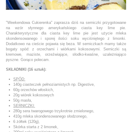
"Weekendowa Cukierenka" zaprasza dziś na serniczki przygotowane
na wzór słynnego amerykańskiego ciasta key lime pie.
Charakterystyczne dla ciasta key lime pie jest użycie mleka
skondensowanego i sporej ilości soku wyciśniętego z limonki.
Dodatkowo na cieście pojawia się beza. W serniczkach mamy także
bogaty spód: z orzechami i wiórkami kokosowymi. Serniczki są
kremowe, maziste, orzeźwiające, słodko-kwaśne, uzależniająco
pyszne. Gorąco polecam.
SKŁADNIKI (16 sztuk):
SPÓD:
140g ciasteczek pełnoziarnistych np. Digestive,
60g orzechów włoskich,
20g wiórek kokosowych
50g masła,
SERNICZKI:
280g sera twarogowego trzykrotnie zmielonego,
410g mleka skondensowanego słodzonego,
6 żółtek (120g),
Skórka starta z 2 limonek,