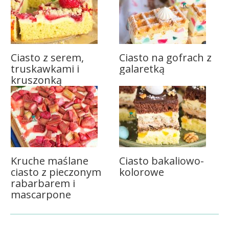
Ciasto z serem,
Ciasto na gofrach z
truskawkami i
galaretką
kruszonką
Kruche maślane
Ciasto bakaliowo-
ciasto z pieczonym
kolorowe
rabarbarem i
mascarpone