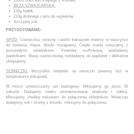
200ml soku wyciśniętego z limonek,
BEZA SZWAJCARSKA:
120g białek.
210g drobnego cukru do wypieków,
Szczypta soli,
PRZYGOTOWANIE:
SPÓD:
Ciasteczka, orzechy i wiórki kokosowe mielimy w maszynce
do mielenia mięsa. Masło roztapiamy. Ciepłe masło mieszamy z
pozostałymi składnikami. Foremkę muffinkową wykładamy
papilotkami. Masę ciasteczkową rozkładamy do papilotek i delikatnie
uklepujemy.
SERNICZKI:
Wszystkie składniki na serniczki powinny być w
temperaturze pokojowej.
W misce umieszczamy ser twarogowy. Miksujemy go przez 30
sekund. Dodajemy mleko skondensowane słodzone i żółtka.
Miksujemy chwilkę mikserem do połączenia składników. Wówczas
dodajemy sok i skórkę z limonki, miksujmy do połączenia.