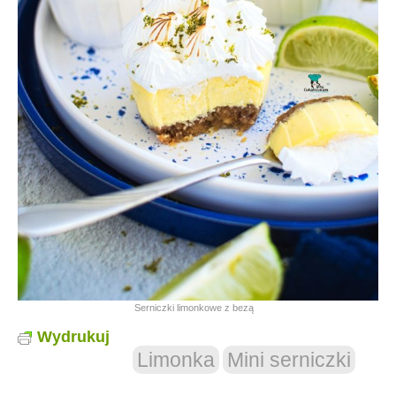
Serniczki limonkowe z bezą
Wydrukuj
Limonka
Mini serniczki