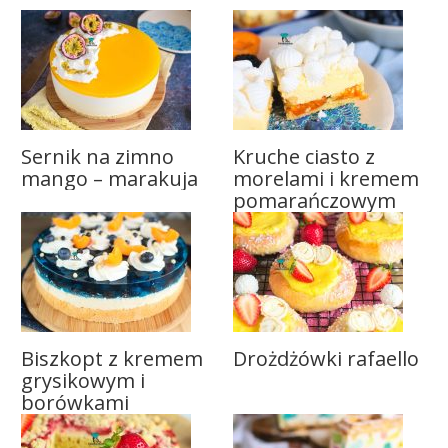
Sernik na zimno
Kruche ciasto z
mango – marakuja
morelami i kremem
pomarańczowym
Biszkopt z kremem
Drożdżówki rafaello
grysikowym i
borówkami