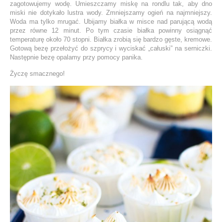
zagotowujemy wodę. Umieszczamy miskę na rondlu tak, aby dno
miski nie dotykało lustra wody. Zmniejszamy ogień na najmniejszy.
Woda ma tylko mrugać. Ubijamy białka w misce nad parującą wodą
przez równe 12 minut. Po tym czasie białka powinny osiągnąć
temperaturę około 70 stopni. Białka zrobią się bardzo gęste, kremowe.
Gotową bezę przełożyć do szprycy i wyciskać „całuski” na serniczki.
Następnie bezę opalamy przy pomocy panika.
Życzę smacznego!