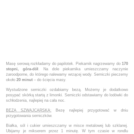
Masę serową rozkładamy do papilotek. Piekarnik nagrzewamy do
170
stopni, góra-dół
. Na dole piekarnika umieszczamy naczynie
żaroodporne, do którego nalewamy wrzącej wody. Serniczki pieczemy
około
20 minut
– do ścięcia masy.
Wystudzone serniczki ozdabiamy bezą. Możemy je dodatkowo
posypać skórką startą z limonki. Serniczki odstawiamy do lodówki do
schłodzenia, najlepiej na cała noc.
BEZA SZWAJCARSKA:
Bezę najlepiej przygotować w dniu
przygotowania serniczków.
Białka, sól i cukier umieszczamy w misce metalowej lub szklanej.
Ubijamy je mikserem przez 1 minutę. W tym czasie w rondlu