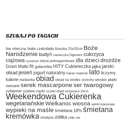
SZUKAJ PO TAGACH
Boże
bar mleczny
biała czekolada
blaszka 25x35cm
Narodzenie
cukrzyca
budyń
ciasteczka Digestive
dla dzieci
drożdże
ciążowa
danie jednogarnkowe
cynamon
fit
HITY Cukiereczka
jarski
Dzień Matki
galaretka
jajka
lato
jesień
obiad
jogurt naturalny
liczymy
kakao
koperek
obiad
kalorie
płatki
maślanka
obiad na słodko
orzechy włoskie
serek mascarpone
ser twarogowy
owsiane
sylwester
szybkie ciasto
szybki obiad
tortownica 24cm
Weekendowa Cukierenka
wegetariańskie
Wielkanoc
wiosna
wiórki kokosowe
śmietana
wypieki na maśle
śmietana 18%
kremówka
żółtka
żelatyna
żółty ser