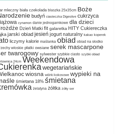
Boże
ar mleczny
biała czekolada
blaszka 25x35cm
Narodzenie
cukrzyca
budyń
ciasteczka Digestive
dla dzieci
ciążowa
danie jednogarnkowe
cynamon
drożdże
fit
HITY Cukiereczka
Dzień Matki
galaretka
jesień
jarski obiad
jogurt naturalny
ajka
kakao
koperek
obiad
lato
liczymy kalorie
maślanka
obiad na słodko
serek mascarpone
płatki owsiane
rzechy włoskie
ser twarogowy
sylwester
szybkie ciasto
szybki obiad
Weekendowa
ortownica 24cm
Cukierenka
wegetariańskie
wypieki na
Wielkanoc
wiosna
wiórki kokosowe
śmietana
maśle
śmietana 18%
kremówka
żółtka
żelatyna
żółty ser