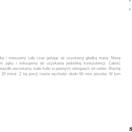
kę i mieszamy cały czas gotując aż uzyskamy gładką masę. Masę
 jajku i miksujemy do uzyskania jednolitej konsystencji. Całość
wiazdki wyciskamy małe kulki w pewnych odstępach od siebie. Blachę
20 minut. Z tej porcji ciasta wychodzi około 60 mini ptysiów. W tym