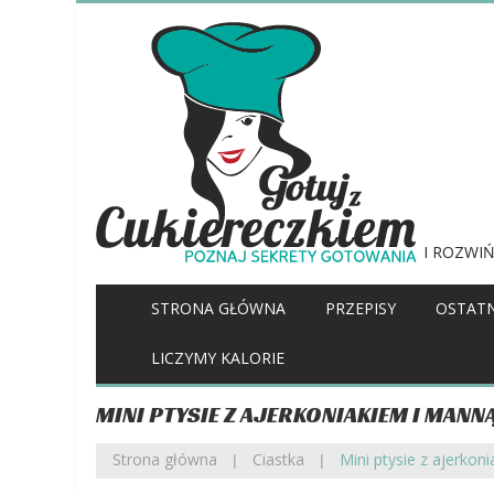
I ROZWIŃ
STRONA GŁÓWNA
PRZEPISY
OSTATN
LICZYMY KALORIE
MINI PTYSIE Z AJERKONIAKIEM I MANN
Strona główna
Ciastka
Mini ptysie z ajerkon