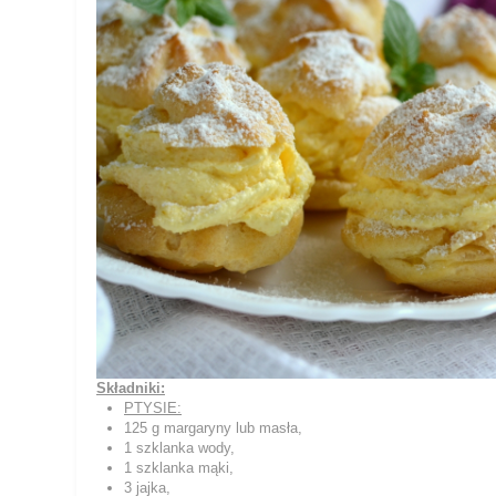
Składniki:
PTYSIE:
125 g margaryny lub masła,
1 szklanka wody,
1 szklanka mąki,
3 jajka,