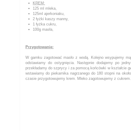
KREM:
125 ml mleka,
125ml ajerkoniaku,
2 łyżki kaszy manny,
1 łyżka cukru,
100g masła,
Przygotowanie:
W garnku zagotować masło z wodą. Kolejno wsypujemy mą
odstawiamy do ostygnięcia. Następnie dodajemy po jednym
przekładamy do szprycy i za pomocą końcówki w kształcie g
wstawiamy do piekarnika nagrzanego do 180 stopni na około 
czasie przygotowujemy krem. Mleko zagotowujemy z cukrem.