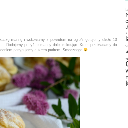
b
j
 kaszę mannę i wstawiamy z powrotem na ogień, gotujemy około 10
ści. Dodajemy po łyżce manny dalej miksując. Krem przekładamy do
o
d podaniem posypujemy cukrem pudrem. Smacznego
t