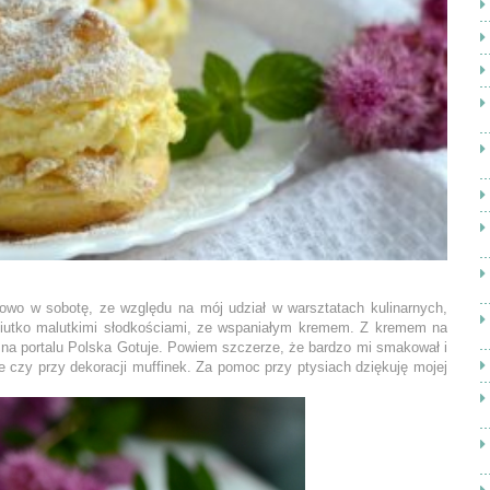
owo w sobotę, ze względu na mój udział w warsztatach kulinarnych,
ciutko malutkimi słodkościami, ze wspaniałym kremem. Z kremem na
 na portalu Polska Gotuje. Powiem szczerze, że bardzo mi smakował i
e czy przy dekoracji muffinek. Za pomoc przy ptysiach dziękuję mojej