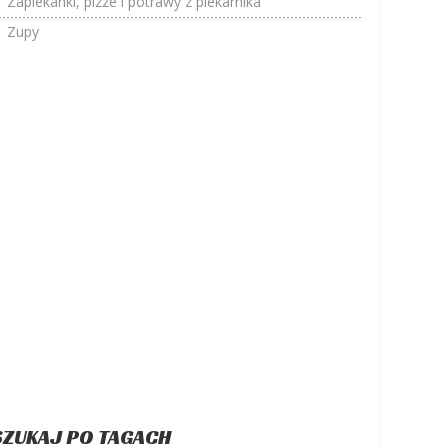
Zapiekanki, pizze i potrawy z piekarnika
Zupy
SZUKAJ PO TAGACH