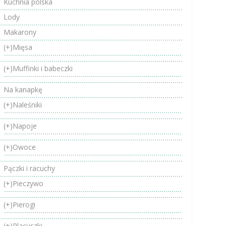
Kuchnia polska
Lody
Makarony
(+)
Mięsa
(+)
Muffinki i babeczki
Na kanapkę
(+)
Naleśniki
(+)
Napoje
(+)
Owoce
Pączki i racuchy
(+)
Pieczywo
(+)
Pierogi
(+)
Placuszki