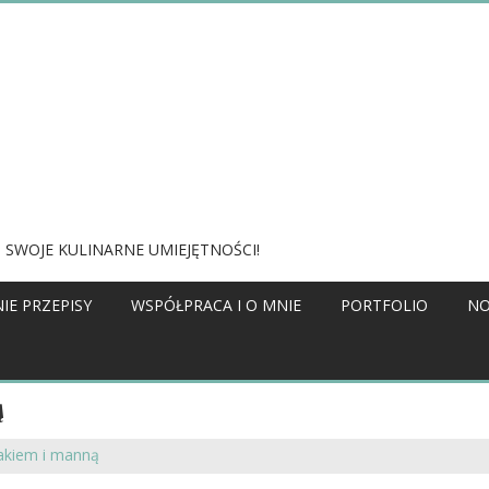
 SWOJE KULINARNE UMIEJĘTNOŚCI!
IE PRZEPISY
WSPÓŁPRACA I O MNIE
PORTFOLIO
NO
Ą
iakiem i manną