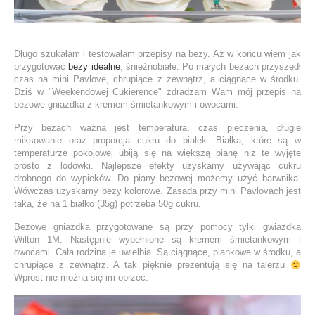
Długo szukałam i testowałam przepisy na bezy. Aż w końcu wiem jak
przygotować
bezy idealne
, śnieżnobiałe. Po małych bezach przyszedł
czas na mini Pavlove, chrupiące z zewnątrz, a ciągnące w środku.
Dziś w "Weekendowej Cukierence" zdradzam Wam mój przepis na
bezowe gniazdka z kremem śmietankowym i owocami.
Przy bezach ważna jest temperatura, czas pieczenia, długie
miksowanie oraz proporcja cukru do białek. Białka, które są w
temperaturze pokojowej ubiją się na większą pianę niż te wyjęte
prosto z lodówki. Najlepsze efekty uzyskamy używając cukru
drobnego do wypieków. Do piany bezowej możemy użyć barwnika.
Wówczas uzyskamy bezy kolorowe. Zasada przy mini Pavlovach jest
taka, że na 1 białko (35g) potrzeba 50g cukru.
Bezowe gniazdka przygotowane są przy pomocy tylki gwiazdka
Wilton 1M. Następnie wypełnione są kremem śmietankowym i
owocami. Cała rodzina je uwielbia. Są ciągnące, piankowe w środku, a
chrupiące z zewnątrz. A tak pięknie prezentują się na talerzu
Wprost nie można się im oprzeć.