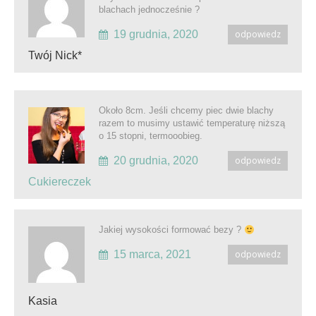
blachach jednocześnie ?
19 grudnia, 2020
odpowiedz
Twój Nick*
Około 8cm. Jeśli chcemy piec dwie blachy
razem to musimy ustawić temperaturę niższą
o 15 stopni, termooobieg.
20 grudnia, 2020
odpowiedz
Cukiereczek
Jakiej wysokości formować bezy ?
15 marca, 2021
odpowiedz
Kasia