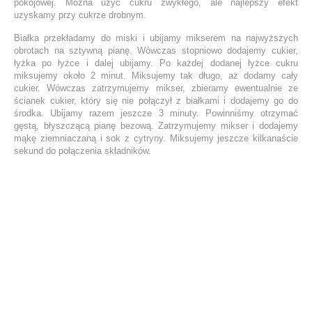
pokojowej. Można użyć cukru zwykłego, ale najlepszy efekt
uzyskamy przy cukrze drobnym.
Białka przekładamy do miski i ubijamy mikserem na najwyższych
obrotach na sztywną pianę. Wówczas stopniowo dodajemy cukier,
łyżka po łyżce i dalej ubijamy. Po każdej dodanej łyżce cukru
miksujemy około 2 minut. Miksujemy tak długo, aż dodamy cały
cukier. Wówczas zatrzymujemy mikser, zbieramy ewentualnie ze
ścianek cukier, który się nie połączył z białkami i dodajemy go do
środka. Ubijamy razem jeszcze 3 minuty. Powinniśmy otrzymać
gęstą, błyszczącą pianę bezową. Zatrzymujemy mikser i dodajemy
mąkę ziemniaczaną i sok z cytryny. Miksujemy jeszcze kilkanaście
sekund do połączenia składników.