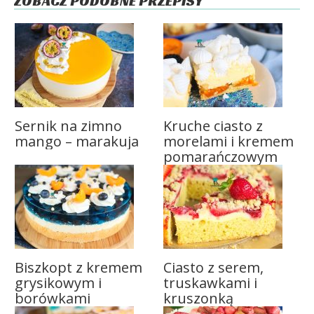
ZOBACZ PODOBNE PRZEPISY
Sernik na zimno
Kruche ciasto z
mango – marakuja
morelami i kremem
pomarańczowym
Biszkopt z kremem
Ciasto z serem,
grysikowym i
truskawkami i
borówkami
kruszonką