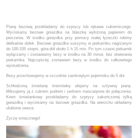
Pianę bezową przekładamy do szprycy lub rękawa cukierniczego.
Wyciskamy bezowe gniazdka na blaszkę wyłożoną papierem do
pieczenia. W środku gniazdka przy pomocy małej łyżeczki robimy
delikatnie dołek. Bezowe gniazdka suszymy w piekarniku nagrzanym
do 100-105 stopni, góra-dół około 1 h 15 min. Po tym czasie piekarnik
wyłączamy i zostawiamy bezy w środku na 30 minut, bez otwierania
piekarnika. Najczęściej zostawiam bezy w środku do całkowitego
wystudzenia.
Bezy przechowujemy w szczelnie zamkniętym pojemniku do 5 dni.
Schłodzoną śmietanę kremówkę ubijamy na sztywną pianę.
Miksujemy ją z cukrem pudrem i serkiem mascarpone do połączenia.
Krem śmietankowy przekładamy do szprycy zakończonej tylką
gwiazdką i wyciskamy na bezowe gniazdka. Na wierzchu układamy
ulubione owoce.
Życzę smacznego!