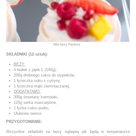
Mini bezy Pavlova
SKŁADNIKI (12 sztuk):
BEZY:
4 białek z jajek L (140g),
200g drobnego cukru do wypieków,
1 łyżeczka soku z cytryny,
1 łyżeczka mąki ziemniaczanej,
DODATKOWO:
300g śmietany kremówki,
125g serka mascarpone,
1 łyżka cukru pudru,
Ulubione owoce,
PRZYGOTOWANIE:
Wszystkie składniki na bezy najlepiej jak będą w temperaturze