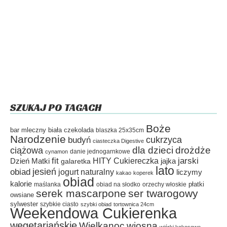
SZUKAJ PO TAGACH
Boże
bar mleczny
biała czekolada
blaszka 25x35cm
Narodzenie
cukrzyca
budyń
ciasteczka Digestive
dla dzieci
drożdże
ciążowa
danie jednogarnkowe
cynamon
fit
HITY Cukiereczka
jarski
Dzień Matki
galaretka
jajka
lato
jesień
obiad
jogurt naturalny
liczymy
kakao
koperek
obiad
kalorie
płatki
maślanka
obiad na słodko
orzechy włoskie
serek mascarpone
ser twarogowy
owsiane
sylwester
szybkie ciasto
szybki obiad
tortownica 24cm
Weekendowa Cukierenka
wegetariańskie
Wielkanoc
wiosna