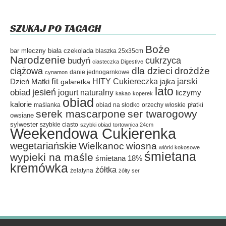
SZUKAJ PO TAGACH
Boże
bar mleczny
biała czekolada
blaszka 25x35cm
Narodzenie
cukrzyca
budyń
ciasteczka Digestive
dla dzieci
drożdże
ciążowa
danie jednogarnkowe
cynamon
fit
HITY Cukiereczka
jarski
Dzień Matki
galaretka
jajka
lato
jesień
obiad
jogurt naturalny
liczymy
kakao
koperek
obiad
kalorie
płatki
maślanka
obiad na słodko
orzechy włoskie
serek mascarpone
ser twarogowy
owsiane
sylwester
szybkie ciasto
szybki obiad
tortownica 24cm
Weekendowa Cukierenka
wegetariańskie
Wielkanoc
wiosna
wiórki kokosowe
śmietana
wypieki na maśle
śmietana 18%
kremówka
żółtka
żelatyna
żółty ser