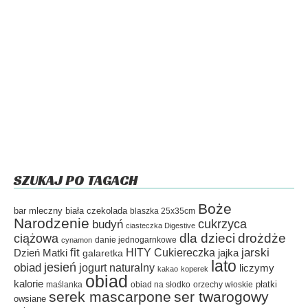
SZUKAJ PO TAGACH
Boże
bar mleczny
biała czekolada
blaszka 25x35cm
Narodzenie
cukrzyca
budyń
ciasteczka Digestive
dla dzieci
drożdże
ciążowa
danie jednogarnkowe
cynamon
fit
HITY Cukiereczka
jarski
Dzień Matki
galaretka
jajka
lato
jesień
obiad
jogurt naturalny
liczymy
kakao
koperek
obiad
kalorie
płatki
maślanka
obiad na słodko
orzechy włoskie
serek mascarpone
ser twarogowy
owsiane