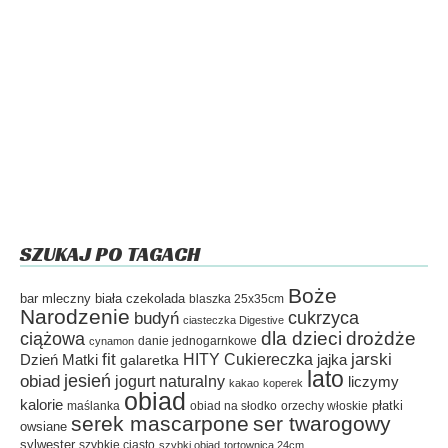
SZUKAJ PO TAGACH
Boże
bar mleczny
biała czekolada
blaszka 25x35cm
Narodzenie
cukrzyca
budyń
ciasteczka Digestive
dla dzieci
drożdże
ciążowa
danie jednogarnkowe
cynamon
fit
HITY Cukiereczka
jarski
Dzień Matki
galaretka
jajka
lato
jesień
obiad
jogurt naturalny
liczymy
kakao
koperek
obiad
kalorie
płatki
maślanka
obiad na słodko
orzechy włoskie
serek mascarpone
ser twarogowy
owsiane
sylwester
szybkie ciasto
szybki obiad
tortownica 24cm