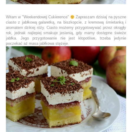
Witam w "Weekendowej Cukierence"
Zapraszam dzisiaj na pyszne
ciasto z jabłkową galaretką, na biszkopcie, z kremową śmietanką i
aromatem dzikiej róży. Ciasto możemy przygotowywać przez okrągły
rok, jednak najlepiej smakuje jesienią, gdy mamy dostępne świeże
jabłka. Jego przygotowanie nie jest kłopotliwe, trzeba jedynie
poczekać aż masa jabłkowa stężeje.