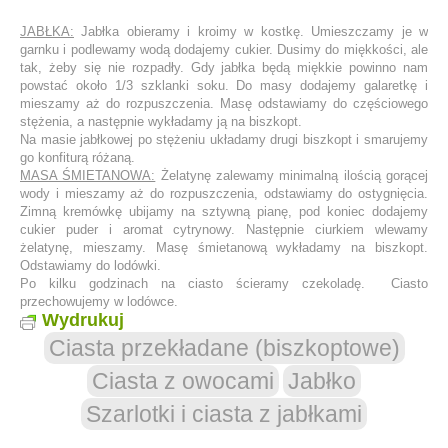
JABŁKA:
Jabłka obieramy i kroimy w kostkę. Umieszczamy je w
garnku i podlewamy wodą dodajemy cukier. Dusimy do miękkości, ale
tak, żeby się nie rozpadły. Gdy jabłka będą miękkie powinno nam
powstać około 1/3 szklanki soku. Do masy dodajemy galaretkę i
mieszamy aż do rozpuszczenia. Masę odstawiamy do częściowego
stężenia, a następnie wykładamy ją na biszkopt.
Na masie jabłkowej po stężeniu układamy drugi biszkopt i smarujemy
go konfiturą różaną.
MASA ŚMIETANOWA:
Żelatynę zalewamy minimalną ilością gorącej
wody i mieszamy aż do rozpuszczenia, odstawiamy do ostygnięcia.
Zimną kremówkę ubijamy na sztywną pianę, pod koniec dodajemy
cukier puder i aromat cytrynowy. Następnie ciurkiem wlewamy
żelatynę, mieszamy. Masę śmietanową wykładamy na biszkopt.
Odstawiamy do lodówki.
Po kilku godzinach na ciasto ścieramy czekoladę. Ciasto
przechowujemy w lodówce.
Wydrukuj
Ciasta przekładane (biszkoptowe)
Ciasta z owocami
Jabłko
Szarlotki i ciasta z jabłkami