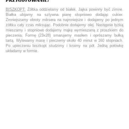
BISZKOPT:
Żółtka oddzielamy od białek. Jajka powinny być zimne.
Białka ubijamy na sztywna pianę stopniowo dodając cukier.
Zmniejszamy obroty miksera na najmniejsze i dodajemy po jednym
żółtku cały czas miksując. Podobnie dodajemy olej. Następnie łyżką
mieszamy i stopniowo dodajemy mąkę wymieszaną z proszkiem do
pieczenia. Formę (23x28) smarujemy masłem i oprószamy bułką
tartą. Wylewamy masę i pieczemy około 40 minut w 160 stopniach.
Po upieczeniu biszkopt studzimy i kroimy na pół. Jedną połówkę
układamy w formie.