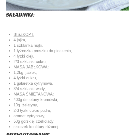
SKŁADNIKI:
BISZKOPT:
4 jajka,
1 szklanka mąki,
1 łyżeczka proszku do pieczenia,
4 łyżki oleju,
2/3 szklanki cukru,
MASA JABŁKOWA:
1,2kg jabłek,
4 łyżki cukru,
1 galaretka cytrynowa,
3/4 szklanki wody,
MASA ŚMIETANOWA:
400g śmietany kremówki,
10g żelatyny,
2-3 łyżki cukru pudru,
aromat cytrynowy,
50g gorzkiej czekolady,
słoiczek konfitury różanej
PRZYGOTOWANIE: