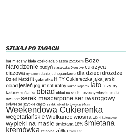
SZUKAJ PO TAGACH
Boże
bar mleczny
biała czekolada
blaszka 25x35cm
Narodzenie
cukrzyca
budyń
ciasteczka Digestive
dla dzieci
drożdże
ciążowa
danie jednogarnkowe
cynamon
fit
HITY Cukiereczka
jarski
Dzień Matki
galaretka
jajka
lato
jesień
obiad
jogurt naturalny
liczymy
kakao
koperek
obiad
kalorie
płatki
maślanka
obiad na słodko
orzechy włoskie
serek mascarpone
ser twarogowy
owsiane
sylwester
szybkie ciasto
szybki obiad
tortownica 24cm
Weekendowa Cukierenka
wegetariańskie
Wielkanoc
wiosna
wiórki kokosowe
śmietana
wypieki na maśle
śmietana 18%
kremówka
żółtka
żelatyna
żółty ser