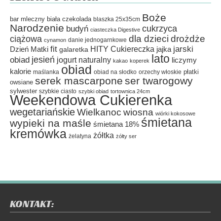
Boże
bar mleczny
biała czekolada
blaszka 25x35cm
Narodzenie
cukrzyca
budyń
ciasteczka Digestive
dla dzieci
drożdże
ciążowa
danie jednogarnkowe
cynamon
fit
HITY Cukiereczka
jarski
Dzień Matki
galaretka
jajka
lato
jesień
obiad
jogurt naturalny
liczymy
kakao
koperek
obiad
kalorie
płatki
maślanka
obiad na słodko
orzechy włoskie
serek mascarpone
ser twarogowy
owsiane
sylwester
szybkie ciasto
szybki obiad
tortownica 24cm
Weekendowa Cukierenka
wegetariańskie
Wielkanoc
wiosna
wiórki kokosowe
śmietana
wypieki na maśle
śmietana 18%
kremówka
żółtka
żelatyna
żółty ser
KONTAKT: