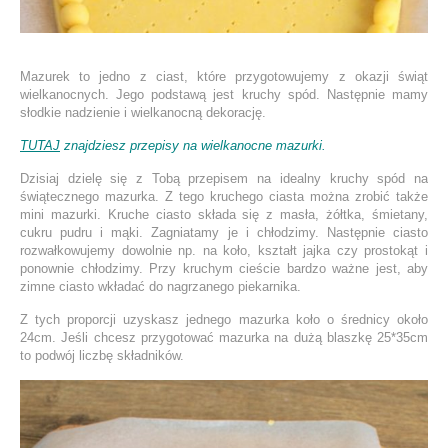
Mazurek to jedno z ciast, które przygotowujemy z okazji świąt
wielkanocnych. Jego podstawą jest kruchy spód. Następnie mamy
słodkie nadzienie i wielkanocną dekorację.
TUTAJ
znajdziesz przepisy na wielkanocne mazurki.
Dzisiaj dzielę się z Tobą przepisem na idealny kruchy spód na
świątecznego mazurka. Z tego kruchego ciasta można zrobić także
mini mazurki. Kruche ciasto składa się z masła, żółtka, śmietany,
cukru pudru i mąki. Zagniatamy je i chłodzimy. Następnie ciasto
rozwałkowujemy dowolnie np. na koło, kształt jajka czy prostokąt i
ponownie chłodzimy. Przy kruchym cieście bardzo ważne jest, aby
zimne ciasto wkładać do nagrzanego piekarnika.
Z tych proporcji uzyskasz jednego mazurka koło o średnicy około
24cm. Jeśli chcesz przygotować mazurka na dużą blaszkę 25*35cm
to podwój liczbę składników.