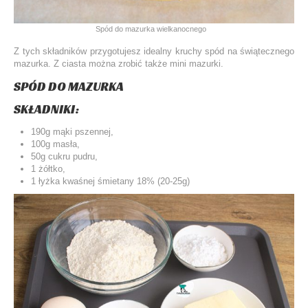
Spód do mazurka wielkanocnego
Z tych składników przygotujesz idealny kruchy spód na świątecznego
mazurka. Z ciasta można zrobić także mini mazurki.
SPÓD DO MAZURKA
SKŁADNIKI:
190g mąki pszennej,
100g masła,
50g cukru pudru,
1 żółtko,
1 łyżka kwaśnej śmietany 18% (20-25g)