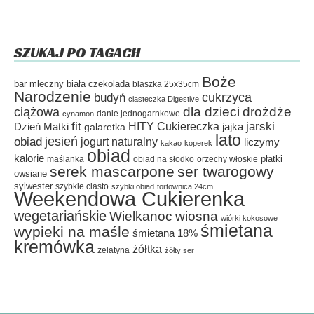
SZUKAJ PO TAGACH
Boże
bar mleczny
biała czekolada
blaszka 25x35cm
Narodzenie
cukrzyca
budyń
ciasteczka Digestive
dla dzieci
drożdże
ciążowa
danie jednogarnkowe
cynamon
fit
HITY Cukiereczka
jarski
Dzień Matki
galaretka
jajka
lato
jesień
obiad
jogurt naturalny
liczymy
kakao
koperek
obiad
kalorie
płatki
maślanka
obiad na słodko
orzechy włoskie
serek mascarpone
ser twarogowy
owsiane
sylwester
szybkie ciasto
szybki obiad
tortownica 24cm
Weekendowa Cukierenka
wegetariańskie
Wielkanoc
wiosna
wiórki kokosowe
śmietana
wypieki na maśle
śmietana 18%
kremówka
żółtka
żelatyna
żółty ser