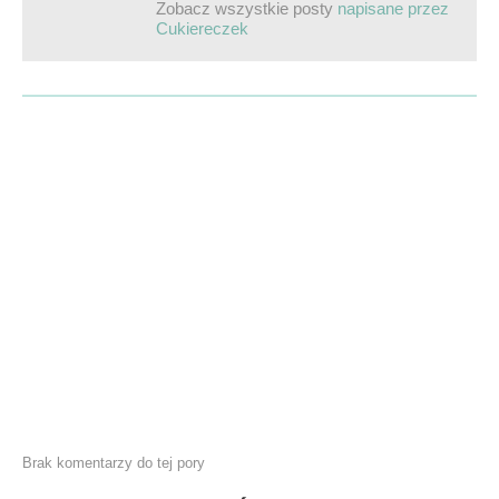
Zobacz wszystkie posty
napisane przez
Cukiereczek
Brak komentarzy do tej pory