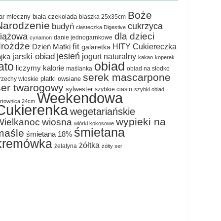
Boże
ar mleczny
biała czekolada
blaszka 25x35cm
Narodzenie
cukrzyca
budyń
ciasteczka Digestive
dla dzieci
ciążowa
danie jednogarnkowe
cynamon
drożdże
fit
HITY Cukiereczka
Dzień Matki
galaretka
jesień
jarski obiad
jogurt naturalny
ajka
kakao
koperek
obiad
lato
liczymy kalorie
maślanka
obiad na słodko
serek mascarpone
płatki owsiane
rzechy włoskie
ser twarogowy
sylwester
szybkie ciasto
szybki obiad
Weekendowa
ortownica 24cm
Cukierenka
wegetariańskie
wypieki na
Wielkanoc
wiosna
wiórki kokosowe
śmietana
maśle
śmietana 18%
kremówka
żółtka
żelatyna
żółty ser