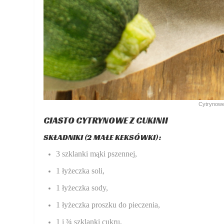
Cytrynowe 
CIASTO CYTRYNOWE Z CUKINII
SKŁADNIKI (2 MAŁE KEKSÓWKI):
3 szklanki mąki pszennej,
1 łyżeczka soli,
1 łyżeczka sody,
1 łyżeczka proszku do pieczenia,
1 i ¾ szklanki cukru,