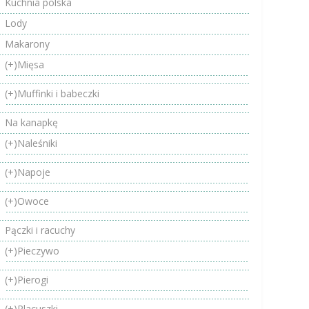
Kuchnia polska
Lody
Makarony
(+)
Mięsa
(+)
Muffinki i babeczki
Na kanapkę
(+)
Naleśniki
(+)
Napoje
(+)
Owoce
Pączki i racuchy
(+)
Pieczywo
(+)
Pierogi
(+)
Placuszki