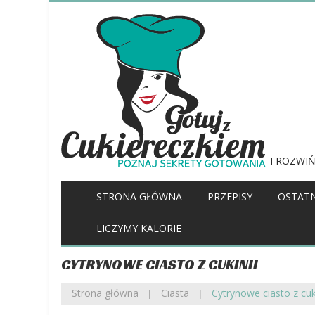
I ROZWIŃ
STRONA GŁÓWNA
PRZEPISY
OSTATN
LICZYMY KALORIE
CYTRYNOWE CIASTO Z CUKINII
Strona główna
Ciasta
Cytrynowe ciasto z cuki