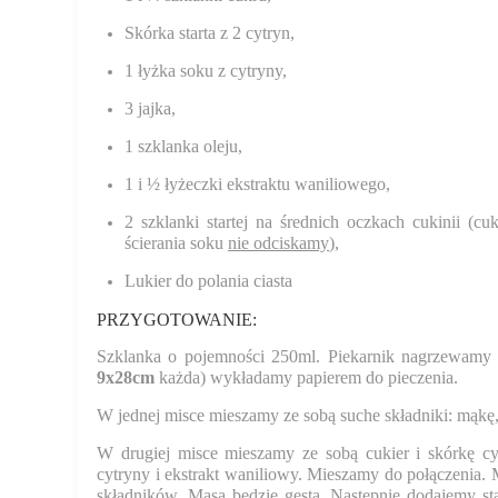
Skórka starta z 2 cytryn,
1 łyżka soku z cytryny,
3 jajka,
1 szklanka oleju,
1 i ½ łyżeczki ekstraktu waniliowego,
2 szklanki startej na średnich oczkach cukinii (cu
ścierania soku
nie odciskamy
),
Lukier do polania ciasta
PRZYGOTOWANIE:
Szklanka o pojemności 250ml. Piekarnik nagrzewam
9x28cm
każda) wykładamy papierem do pieczenia.
W jednej misce mieszamy ze sobą suche składniki: mąkę,
W drugiej misce mieszamy ze sobą cukier i skórkę cyt
cytryny i ekstrakt waniliowy. Mieszamy do połączenia.
składników. Masa będzie gęsta. Następnie dodajemy sta