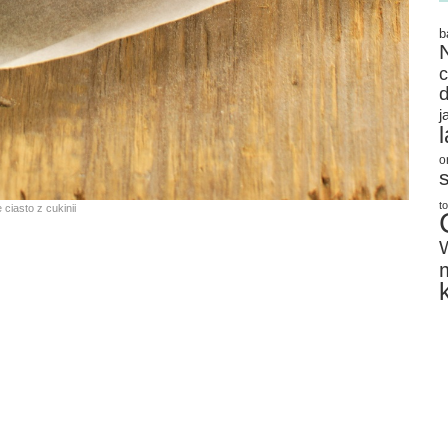
b
j
o
t
ciasto z cukinii