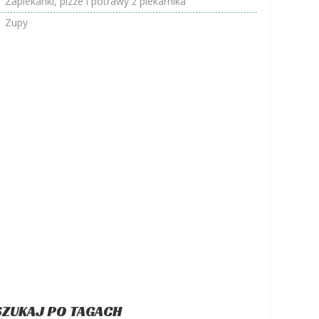
Zapiekanki, pizze i potrawy z piekarnika
Zupy
SZUKAJ PO TAGACH