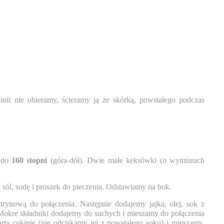
kinii nie obieramy, ścieramy ją ze skórką, powstałego podczas
y do
160 stopni
(góra-dół). Dwie małe keksówki (o wymiarach
 sól, sodę i proszek do pieczenia. Odstawiamy na bok.
rynową do połączenia. Następnie dodajemy jajka, olej, sok z
 Mokre składniki dodajemy do suchych i mieszamy do połączenia
rtą cukinię (nie odciskamy jej z powstałego soku) i mieszamy.