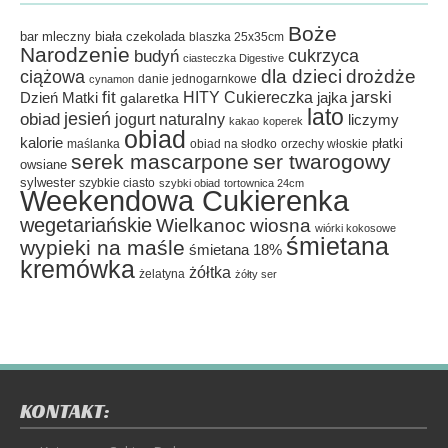
Boże
bar mleczny
biała czekolada
blaszka 25x35cm
Narodzenie
cukrzyca
budyń
ciasteczka Digestive
dla dzieci
drożdże
ciążowa
danie jednogarnkowe
cynamon
fit
HITY Cukiereczka
jarski
Dzień Matki
galaretka
jajka
lato
jesień
obiad
jogurt naturalny
liczymy
kakao
koperek
obiad
kalorie
płatki
maślanka
obiad na słodko
orzechy włoskie
serek mascarpone
ser twarogowy
owsiane
sylwester
szybkie ciasto
szybki obiad
tortownica 24cm
Weekendowa Cukierenka
wegetariańskie
Wielkanoc
wiosna
wiórki kokosowe
śmietana
wypieki na maśle
śmietana 18%
kremówka
żółtka
żelatyna
żółty ser
KONTAKT: