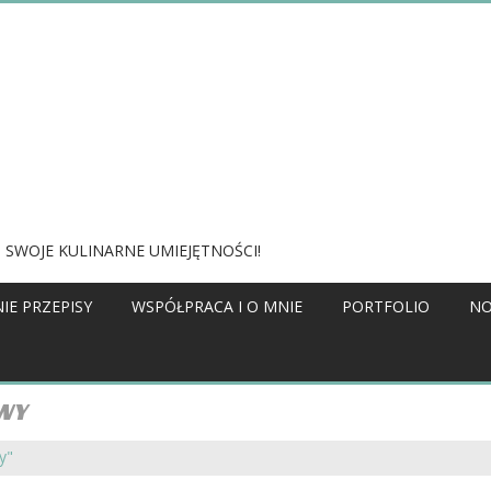
 SWOJE KULINARNE UMIEJĘTNOŚCI!
IE PRZEPISY
WSPÓŁPRACA I O MNIE
PORTFOLIO
NO
WY
y"