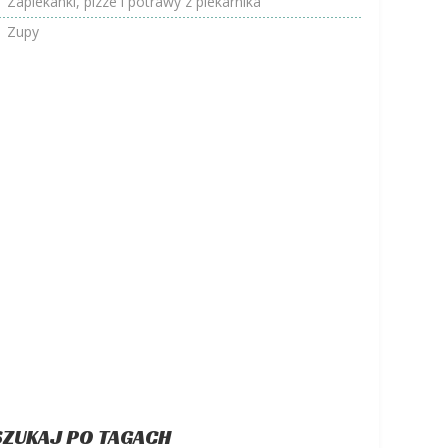
Zapiekanki, pizze i potrawy z piekarnika
Zupy
SZUKAJ PO TAGACH