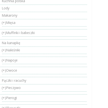
Kuchnia polska
Lody
Makarony
(+)
Mięsa
(+)
Muffinki i babeczki
Na kanapkę
(+)
Naleśniki
(+)
Napoje
(+)
Owoce
Pączki i racuchy
(+)
Pieczywo
(+)
Pierogi
(+)
Placuszki