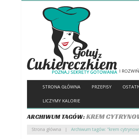
I ROZWIŃ
STRONA GŁÓWNA
PRZEPISY
OSTATN
LICZYMY KALORIE
KREM CYTRYNO
ARCHIWUM TAGÓW:
Strona główna
Archiwum tagów: "krem cytrynow