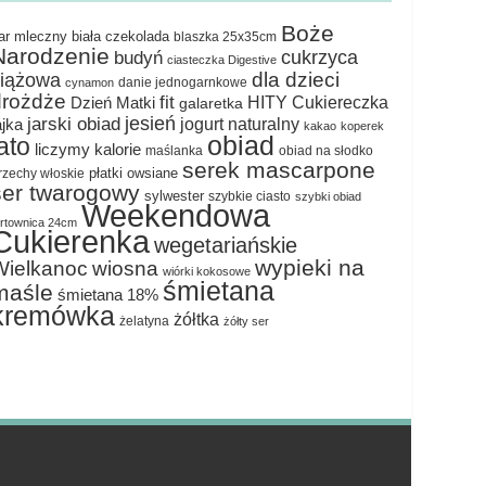
Boże
ar mleczny
biała czekolada
blaszka 25x35cm
Narodzenie
cukrzyca
budyń
ciasteczka Digestive
dla dzieci
ciążowa
danie jednogarnkowe
cynamon
drożdże
fit
HITY Cukiereczka
Dzień Matki
galaretka
jesień
jarski obiad
jogurt naturalny
ajka
kakao
koperek
obiad
lato
liczymy kalorie
maślanka
obiad na słodko
serek mascarpone
płatki owsiane
rzechy włoskie
ser twarogowy
sylwester
szybkie ciasto
szybki obiad
Weekendowa
ortownica 24cm
Cukierenka
wegetariańskie
wypieki na
Wielkanoc
wiosna
wiórki kokosowe
śmietana
maśle
śmietana 18%
kremówka
żółtka
żelatyna
żółty ser