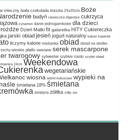
Boże
ar mleczny
biała czekolada
blaszka 25x35cm
Narodzenie
cukrzyca
budyń
ciasteczka Digestive
dla dzieci
ciążowa
danie jednogarnkowe
cynamon
drożdże
fit
HITY Cukiereczka
Dzień Matki
galaretka
jesień
jarski obiad
jogurt naturalny
ajka
kakao
koperek
obiad
lato
liczymy kalorie
maślanka
obiad na słodko
serek mascarpone
płatki owsiane
rzechy włoskie
ser twarogowy
sylwester
szybkie ciasto
szybki obiad
Weekendowa
ortownica 24cm
Cukierenka
wegetariańskie
wypieki na
Wielkanoc
wiosna
wiórki kokosowe
śmietana
maśle
śmietana 18%
kremówka
żółtka
żelatyna
żółty ser