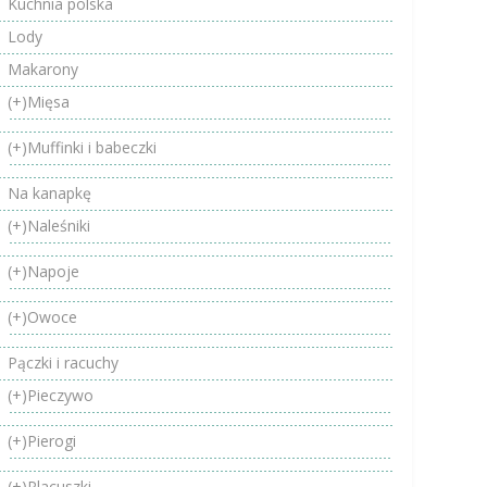
Kuchnia polska
Lody
Makarony
(+)
Mięsa
(+)
Muffinki i babeczki
Na kanapkę
(+)
Naleśniki
(+)
Napoje
(+)
Owoce
Pączki i racuchy
(+)
Pieczywo
(+)
Pierogi
(+)
Placuszki