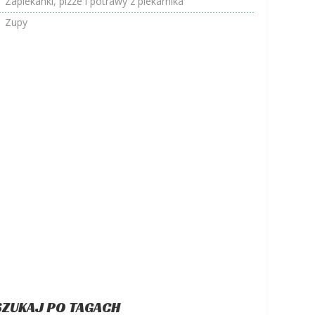
Zapiekanki, pizze i potrawy z piekarnika
Zupy
SZUKAJ PO TAGACH