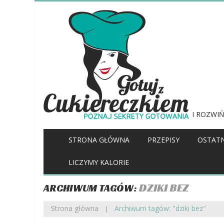
I ROZWIŃ
STRONA GŁÓWNA
PRZEPISY
OSTATN
LICZYMY KALORIE
DZIKI BEZ
ARCHIWUM TAGÓW:
Strona główna
Archiwum tagów: "dziki bez"