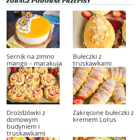
ZOBACZ PODOBNE PRZEPISY
Sernik na zimno
Bułeczki z
mango – marakuja
truskawkami
Drożdżówki z
Zakręcone bułeczki z
domowym
kremem Lotus
budyniem i
truskawkami