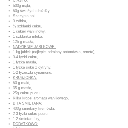
CIASTO:
500g mąki,
50g świeżych drożdży,
Szczypta soli,
3 żółtka,
¼ szklanki cukru,
1 cukier wanilinowy,
1 szklanka mleka,
125 g masła,
NADZIENIE JABŁKOWE:
1 kg jabłek (najlepiej odmiany antonówka, reneta),
3-4 łyżki cukru,
1 łyżka masła,
1 łyżka soku z cytryny,
1-2 łyżeczki cynamonu,
KRUSZONKA:
50 g mąki,
35 g masła,
25g cukru pudru,
Kilka kropel aromatu waniliowego,
BITA ŚMIETANA:
400g śmietany kremówki,
2-3 łyżki cukru pudru,
1-2 śmietan fixy,
DODATKOWO: