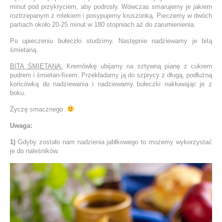
minut pod przykryciem, aby podrosły. Wówczas smarujemy je jakiem
roztrzepanym z mlekiem i posypujemy kruszonką. Pieczemy w dwóch
partiach około 20-25 minut w 180 stopniach aż do zarumienienia.
Po upieczeniu bułeczki studzimy. Następnie nadziewamy je bitą
śmietaną.
BITA ŚMIETANA:
Kremówkę ubijamy na sztywną pianę z cukrem
pudrem i śmietan-fixem. Przekładamy ją do szprycy z długą, podłużną
końcówką do nadziewania i nadziewamy bułeczki nakłuwając je z
boku.
Życzę smacznego
Uwaga:
1)
Gdyby zostało nam nadzienia jabłkowego to możemy wykorzystać
je do naleśników.