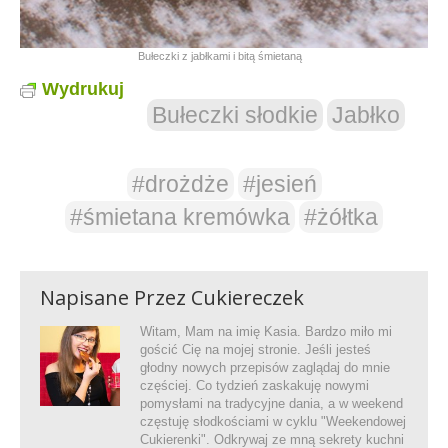
Bułeczki z jabłkami i bitą śmietaną
Wydrukuj
Bułeczki słodkie
Jabłko
#drożdże
#jesień
#śmietana kremówka
#żółtka
Napisane Przez
Cukiereczek
Witam, Mam na imię Kasia. Bardzo miło mi
gościć Cię na mojej stronie. Jeśli jesteś
głodny nowych przepisów zaglądaj do mnie
częściej. Co tydzień zaskakuję nowymi
pomysłami na tradycyjne dania, a w weekend
częstuję słodkościami w cyklu "Weekendowej
Cukierenki". Odkrywaj ze mną sekrety kuchni