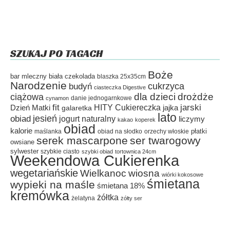
SZUKAJ PO TAGACH
Boże
bar mleczny
biała czekolada
blaszka 25x35cm
Narodzenie
cukrzyca
budyń
ciasteczka Digestive
dla dzieci
drożdże
ciążowa
danie jednogarnkowe
cynamon
fit
HITY Cukiereczka
jarski
Dzień Matki
galaretka
jajka
lato
jesień
obiad
jogurt naturalny
liczymy
kakao
koperek
obiad
kalorie
płatki
maślanka
obiad na słodko
orzechy włoskie
serek mascarpone
ser twarogowy
owsiane
sylwester
szybkie ciasto
szybki obiad
tortownica 24cm
Weekendowa Cukierenka
wegetariańskie
Wielkanoc
wiosna
wiórki kokosowe
śmietana
wypieki na maśle
śmietana 18%
kremówka
żółtka
żelatyna
żółty ser