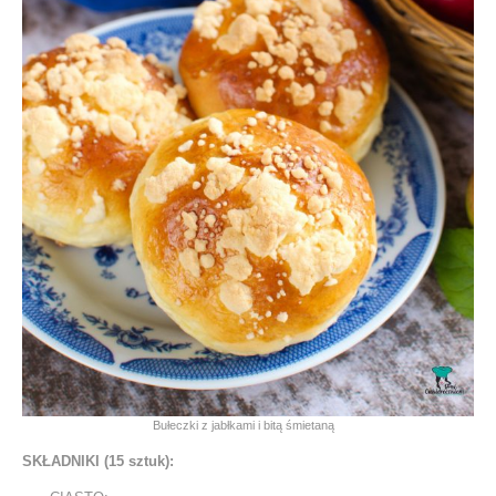
Bułeczki z jabłkami i bitą śmietaną
SKŁADNIKI (15 sztuk):