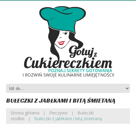
I ROZWIŃ SWOJE KULINARNE UMIEJĘTNOŚCI!
BUŁECZKI Z JABŁKAMI I BITĄ ŚMIETANĄ
Strona główna
Pieczywo
Bułeczki
słodkie
Bułeczki z jabłkami i bitą śmietaną