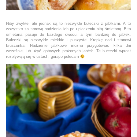
Niby zwykłe, ale jednak są to niezwykłe bułeczki z jabłkami. A to
wszystko za sprawą nadziania ich po upieczeniu bitą śmietaną. Bita
śmietana pasuje do każdego owocu, a tym bardziej do jabłek.
Bułeczki są niezwykle miękkie i puszyste. Kropkę nad i stanowi
kruszonka. Nadzienie jabłkowe można przygotować kilka dni
wcześniej lub użyć gotowych prażonych jabłek. Te bułeczki wprost
rozpływają się w ustach, gorąco polecam