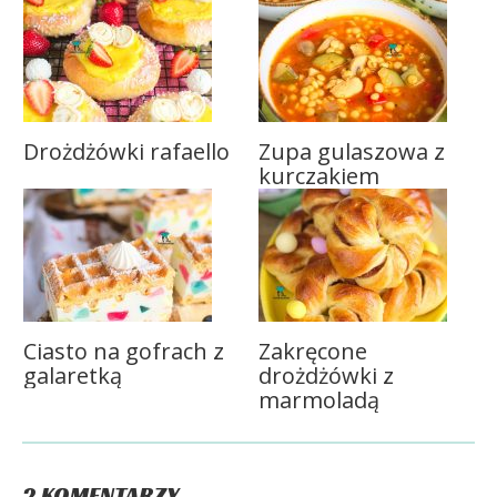
Drożdżówki rafaello
Zupa gulaszowa z
kurczakiem
Ciasto na gofrach z
Zakręcone
galaretką
drożdżówki z
marmoladą
2 KOMENTARZY