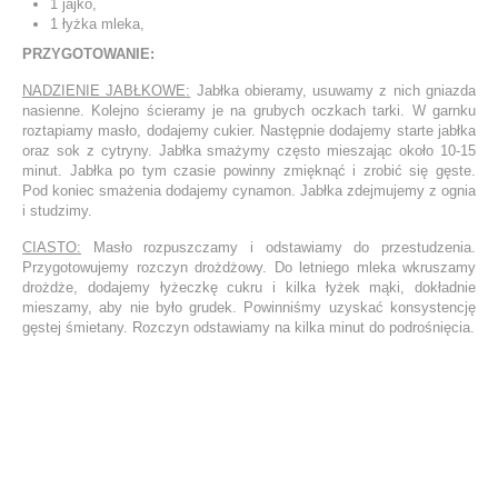
1 jajko,
1 łyżka mleka,
PRZYGOTOWANIE:
NADZIENIE JABŁKOWE:
Jabłka obieramy, usuwamy z nich gniazda
nasienne. Kolejno ścieramy je na grubych oczkach tarki. W garnku
roztapiamy masło, dodajemy cukier. Następnie dodajemy starte jabłka
oraz sok z cytryny. Jabłka smażymy często mieszając około 10-15
minut. Jabłka po tym czasie powinny zmięknąć i zrobić się gęste.
Pod koniec smażenia dodajemy cynamon. Jabłka zdejmujemy z ognia
i studzimy.
CIASTO:
Masło rozpuszczamy i odstawiamy do przestudzenia.
Przygotowujemy rozczyn drożdżowy. Do letniego mleka wkruszamy
drożdże, dodajemy łyżeczkę cukru i kilka łyżek mąki, dokładnie
mieszamy, aby nie było grudek. Powinniśmy uzyskać konsystencję
gęstej śmietany. Rozczyn odstawiamy na kilka minut do podrośnięcia.