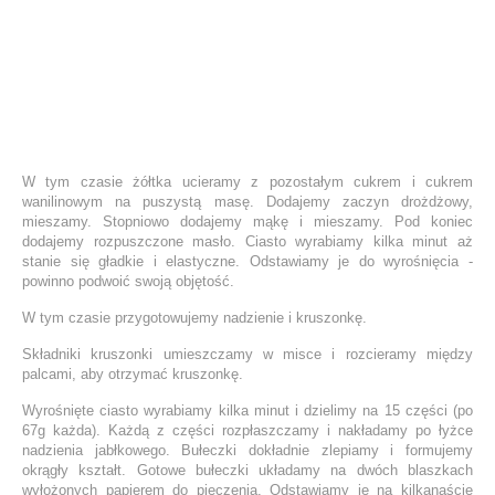
W tym czasie żółtka ucieramy z pozostałym cukrem i cukrem
wanilinowym na puszystą masę. Dodajemy zaczyn drożdżowy,
mieszamy. Stopniowo dodajemy mąkę i mieszamy. Pod koniec
dodajemy rozpuszczone masło. Ciasto wyrabiamy kilka minut aż
stanie się gładkie i elastyczne. Odstawiamy je do wyrośnięcia -
powinno podwoić swoją objętość.
W tym czasie przygotowujemy nadzienie i kruszonkę.
Składniki kruszonki umieszczamy w misce i rozcieramy między
palcami, aby otrzymać kruszonkę.
Wyrośnięte ciasto wyrabiamy kilka minut i dzielimy na 15 części (po
67g każda). Każdą z części rozpłaszczamy i nakładamy po łyżce
nadzienia jabłkowego. Bułeczki dokładnie zlepiamy i formujemy
okrągły kształt. Gotowe bułeczki układamy na dwóch blaszkach
wyłożonych papierem do pieczenia. Odstawiamy je na kilkanaście