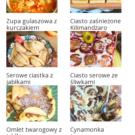
Zupa gulaszowa z
Ciasto zaśnieżone
kurczakiem
Kilimandżaro
Serowe ciastka z
Ciasto serowe ze
jabłkami
śliwkami
Omlet twarogowy z
Cynamonka