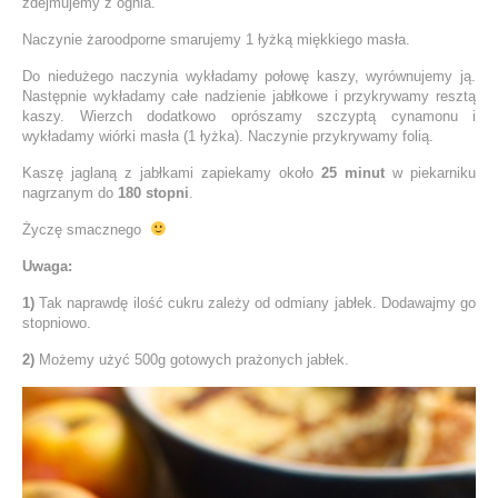
zdejmujemy z ognia.
Naczynie żaroodporne smarujemy 1 łyżką miękkiego masła.
Do niedużego naczynia wykładamy połowę kaszy, wyrównujemy ją.
Następnie wykładamy całe nadzienie jabłkowe i przykrywamy resztą
kaszy. Wierzch dodatkowo oprószamy szczyptą cynamonu i
wykładamy wiórki masła (1 łyżka). Naczynie przykrywamy folią.
Kaszę jaglaną z jabłkami zapiekamy około
25 minut
w piekarniku
nagrzanym do
180 stopni
.
Życzę smacznego
Uwaga:
1)
Tak naprawdę ilość cukru zależy od odmiany jabłek. Dodawajmy go
stopniowo.
2)
Możemy użyć 500g gotowych prażonych jabłek.