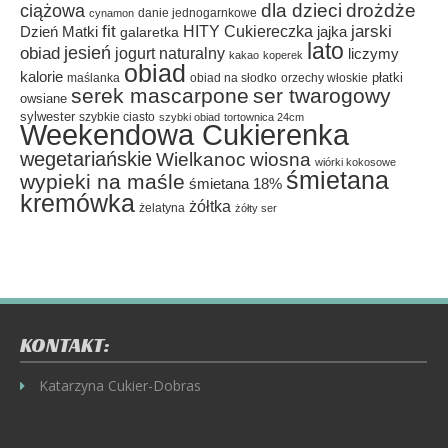
dla dzieci
drożdże
ciążowa
danie jednogarnkowe
cynamon
fit
HITY Cukiereczka
jarski
Dzień Matki
galaretka
jajka
lato
jesień
obiad
jogurt naturalny
liczymy
kakao
koperek
obiad
kalorie
płatki
maślanka
obiad na słodko
orzechy włoskie
serek mascarpone
ser twarogowy
owsiane
sylwester
szybkie ciasto
szybki obiad
tortownica 24cm
Weekendowa Cukierenka
wegetariańskie
Wielkanoc
wiosna
wiórki kokosowe
śmietana
wypieki na maśle
śmietana 18%
kremówka
żółtka
żelatyna
żółty ser
KONTAKT:
Katarzyna Cukier-Dobras