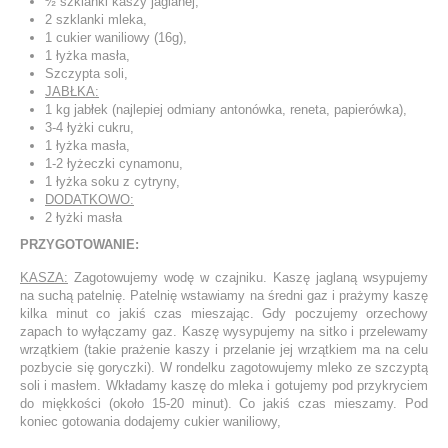
½ szklanki kaszy jaglanej,
2 szklanki mleka,
1 cukier waniliowy (16g),
1 łyżka masła,
Szczypta soli,
JABŁKA:
1 kg jabłek (najlepiej odmiany antonówka, reneta, papierówka),
3-4 łyżki cukru,
1 łyżka masła,
1-2 łyżeczki cynamonu,
1 łyżka soku z cytryny,
DODATKOWO:
2 łyżki masła
PRZYGOTOWANIE:
KASZA:
Zagotowujemy wodę w czajniku. Kaszę jaglaną wsypujemy
na suchą patelnię. Patelnię wstawiamy na średni gaz i prażymy kaszę
kilka minut co jakiś czas mieszając. Gdy poczujemy orzechowy
zapach to wyłączamy gaz. Kaszę wysypujemy na sitko i przelewamy
wrzątkiem (takie prażenie kaszy i przelanie jej wrzątkiem ma na celu
pozbycie się goryczki). W rondelku zagotowujemy mleko ze szczyptą
soli i masłem. Wkładamy kaszę do mleka i gotujemy pod przykryciem
do miękkości (około 15-20 minut). Co jakiś czas mieszamy. Pod
koniec gotowania dodajemy cukier waniliowy,