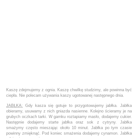
Kaszę zdejmujemy z ognia. Kaszę chwilkę studzimy, ale powinna być
ciepła. Nie polecam używania kaszy ugotowanej następnego dnia.
JABŁKA:
Gdy kasza się gotuje to przygotowujemy jabłka. Jabłka
obieramy, usuwamy z nich gniazda nasienne. Kolejno ścieramy je na
grubych oczkach tarki. W garnku roztapiamy masło, dodajemy cukier.
Następnie dodajemy starte jabłka oraz sok z cytryny. Jabłka
smażymy często mieszając około 10 minut. Jabłka po tym czasie
powinny zmięknąć. Pod koniec smażenia dodajemy cynamon. Jabłka